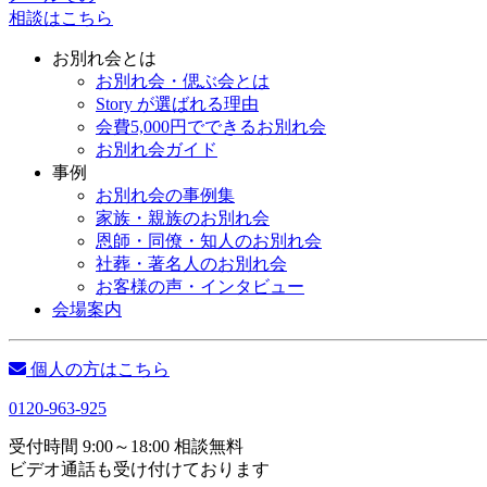
相談はこちら
お別れ会とは
お別れ会・偲ぶ会とは
Story が選ばれる理由
会費5,000円でできるお別れ会
お別れ会ガイド
事例
お別れ会の事例集
家族・親族のお別れ会
恩師・同僚・知人のお別れ会
社葬・著名人のお別れ会
お客様の声・インタビュー
会場案内
個人の方はこちら
0120-963-925
受付時間 9:00～18:00 相談無料
ビデオ通話も受け付けております