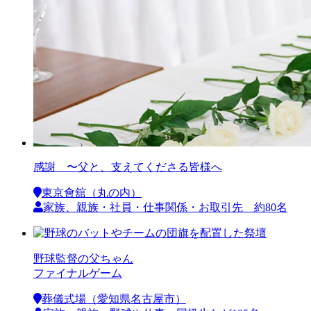
感謝 〜父と、支えてくださる皆様へ
東京會舘（丸の内）
家族、親族・社員・仕事関係・お取引先 約80名
野球監督の父ちゃん
ファイナルゲーム
葬儀式場（愛知県名古屋市）