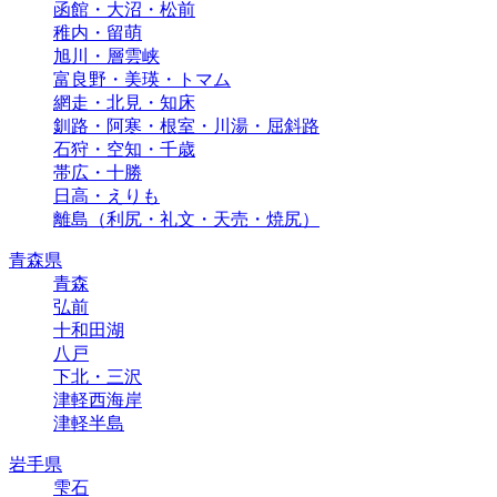
函館・大沼・松前
稚内・留萌
旭川・層雲峡
富良野・美瑛・トマム
網走・北見・知床
釧路・阿寒・根室・川湯・屈斜路
石狩・空知・千歳
帯広・十勝
日高・えりも
離島（利尻・礼文・天売・焼尻）
青森県
青森
弘前
十和田湖
八戸
下北・三沢
津軽西海岸
津軽半島
岩手県
雫石