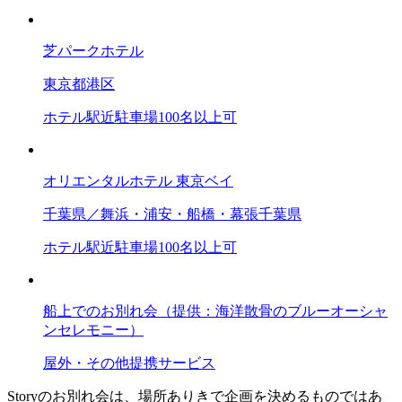
芝パークホテル
東京都
港区
ホテル
駅近
駐車場
100名以上可
オリエンタルホテル 東京ベイ
千葉県／舞浜・浦安・船橋・幕張
千葉県
ホテル
駅近
駐車場
100名以上可
船上でのお別れ会（提供：海洋散骨のブルーオーシャ
ンセレモニー）
屋外・その他
提携サービス
Storyのお別れ会は、場所ありきで企画を決めるものではあ