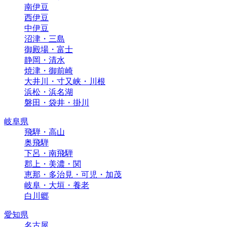
南伊豆
西伊豆
中伊豆
沼津・三島
御殿場・富士
静岡・清水
焼津・御前崎
大井川・寸又峡・川根
浜松・浜名湖
磐田・袋井・掛川
岐阜県
飛騨・高山
奥飛騨
下呂・南飛騨
郡上・美濃・関
恵那・多治見・可児・加茂
岐阜・大垣・養老
白川郷
愛知県
名古屋