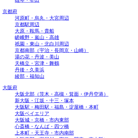
雄琴・堅田
京都府
河原町・烏丸・大宮周辺
京都駅周辺
大原・鞍馬・貴船
嵯峨野・嵐山・高雄
祇園・東山・北白川周辺
京都南部（宇治・長岡京・山崎）
湯の花・丹波・美山
天橋立・宮津・舞鶴
丹後・久美浜
綾部・福知山
大阪府
大阪北部（茨木・高槻・箕面・伊丹空港）
新大阪・江坂・十三・塚本
大阪駅・梅田駅・福島・淀屋橋・本町
大阪ベイエリア
大阪城・京橋・市内東部
心斎橋・なんば・四ツ橋
上本町・天王寺・市内南部