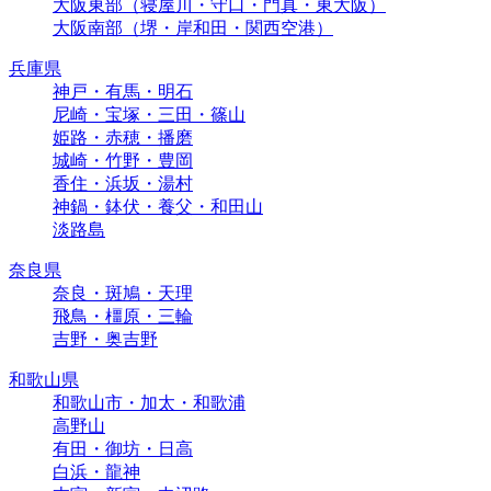
大阪東部（寝屋川・守口・門真・東大阪）
大阪南部（堺・岸和田・関西空港）
兵庫県
神戸・有馬・明石
尼崎・宝塚・三田・篠山
姫路・赤穂・播磨
城崎・竹野・豊岡
香住・浜坂・湯村
神鍋・鉢伏・養父・和田山
淡路島
奈良県
奈良・斑鳩・天理
飛鳥・橿原・三輪
吉野・奥吉野
和歌山県
和歌山市・加太・和歌浦
高野山
有田・御坊・日高
白浜・龍神