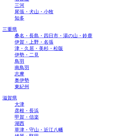
三河
尾張・犬山・小牧
知多
三重県
桑名・長島・四日市・湯の山・鈴鹿
伊賀・上野・名張
津・久居・美杉・松阪
伊勢・二見
鳥羽
南鳥羽
志摩
奥伊勢
東紀州
滋賀県
大津
彦根・長浜
甲賀・信楽
湖西
草津・守山・近江八幡