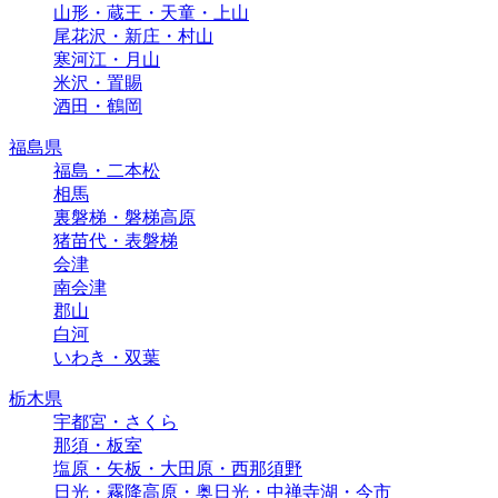
山形・蔵王・天童・上山
尾花沢・新庄・村山
寒河江・月山
米沢・置賜
酒田・鶴岡
福島県
福島・二本松
相馬
裏磐梯・磐梯高原
猪苗代・表磐梯
会津
南会津
郡山
白河
いわき・双葉
栃木県
宇都宮・さくら
那須・板室
塩原・矢板・大田原・西那須野
日光・霧降高原・奥日光・中禅寺湖・今市