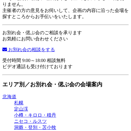
りません。
主催者の方の意見をお伺いして、企画の内容に沿った会場を
探すところからお手伝いをいたします。
お別れ会・偲ぶ会のご相談を承ります
お気軽にお問い合わせください
お別れ会の相談をする
受付時間 9:00～18:00 相談無料
ビデオ通話も受け付けております
エリア別／お別れ会・偲ぶ会の会場案内
北海道
札幌
定山渓
小樽・キロロ・積丹
ニセコ・ルスツ
洞爺・登別・苫小牧