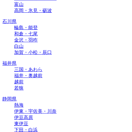
富山
高岡・氷見・砺波
石川県
輪島・能登
和倉・七尾
金沢・羽咋
白山
加賀・小松・辰口
福井県
三国・あわら
福井・奥越前
越前
若狭
静岡県
熱海
伊東・宇佐美・川奈
伊豆高原
東伊豆
下田・白浜