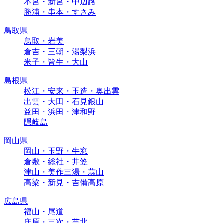
本宮・新宮・中辺路
勝浦・串本・すさみ
鳥取県
鳥取・岩美
倉吉・三朝・湯梨浜
米子・皆生・大山
島根県
松江・安来・玉造・奥出雲
出雲・大田・石見銀山
益田・浜田・津和野
隠岐島
岡山県
岡山・玉野・牛窓
倉敷・総社・井笠
津山・美作三湯・蒜山
高梁・新見・吉備高原
広島県
福山・尾道
庄原・三次・芸北