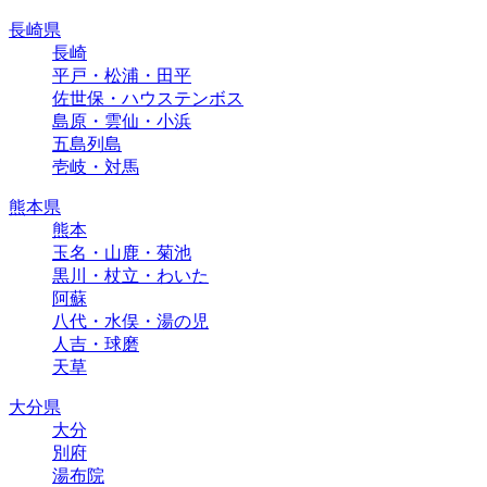
長崎県
長崎
平戸・松浦・田平
佐世保・ハウステンボス
島原・雲仙・小浜
五島列島
壱岐・対馬
熊本県
熊本
玉名・山鹿・菊池
黒川・杖立・わいた
阿蘇
八代・水俣・湯の児
人吉・球磨
天草
大分県
大分
別府
湯布院