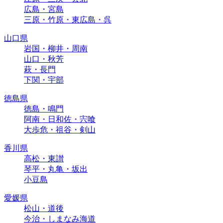
広島・宮島
三原・竹原・東広島・呉
山口県
岩国・柳井・周南
山口・秋芳
萩・長門
下関・宇部
徳島県
徳島・鳴門
阿南・日和佐・宍喰
大歩危・祖谷・剣山
香川県
高松・東讃
琴平・丸亀・坂出
小豆島
愛媛県
松山・道後
今治・しまなみ海道