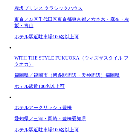
赤坂プリンス クラシックハウス
東京／23区
千代田区
東京都
東京都／六本木・麻布・赤
坂・青山
ホテル
駅近
駐車場
100名以上可
WITH THE STYLE FUKUOKA（ウィズザスタイル フ
クオカ）
福岡県／福岡市（博多駅周辺・天神周辺）
福岡県
ホテル
駅近
100名以上可
ホテルアークリッシュ豊橋
愛知県／三河・岡崎・豊橋
愛知県
ホテル
駅近
駐車場
100名以上可