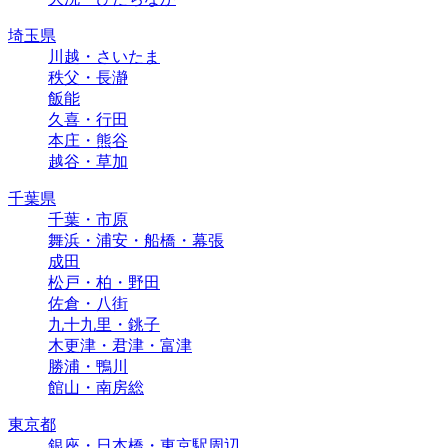
埼玉県
川越・さいたま
秩父・長瀞
飯能
久喜・行田
本庄・熊谷
越谷・草加
千葉県
千葉・市原
舞浜・浦安・船橋・幕張
成田
松戸・柏・野田
佐倉・八街
九十九里・銚子
木更津・君津・富津
勝浦・鴨川
館山・南房総
東京都
銀座・日本橋・東京駅周辺