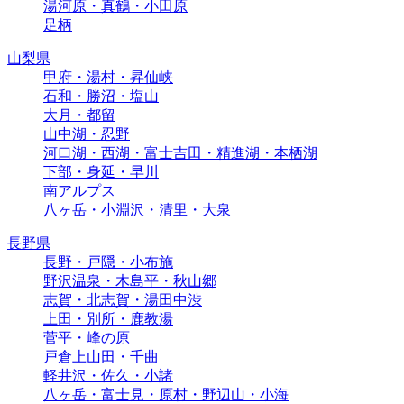
湯河原・真鶴・小田原
足柄
山梨県
甲府・湯村・昇仙峡
石和・勝沼・塩山
大月・都留
山中湖・忍野
河口湖・西湖・富士吉田・精進湖・本栖湖
下部・身延・早川
南アルプス
八ヶ岳・小淵沢・清里・大泉
長野県
長野・戸隠・小布施
野沢温泉・木島平・秋山郷
志賀・北志賀・湯田中渋
上田・別所・鹿教湯
菅平・峰の原
戸倉上山田・千曲
軽井沢・佐久・小諸
八ヶ岳・富士見・原村・野辺山・小海