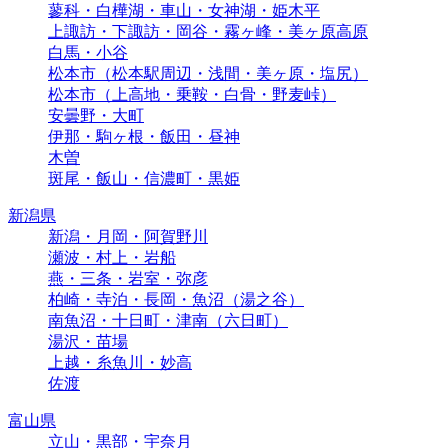
蓼科・白樺湖・車山・女神湖・姫木平
上諏訪・下諏訪・岡谷・霧ヶ峰・美ヶ原高原
白馬・小谷
松本市（松本駅周辺・浅間・美ヶ原・塩尻）
松本市（上高地・乗鞍・白骨・野麦峠）
安曇野・大町
伊那・駒ヶ根・飯田・昼神
木曽
斑尾・飯山・信濃町・黒姫
新潟県
新潟・月岡・阿賀野川
瀬波・村上・岩船
燕・三条・岩室・弥彦
柏崎・寺泊・長岡・魚沼（湯之谷）
南魚沼・十日町・津南（六日町）
湯沢・苗場
上越・糸魚川・妙高
佐渡
富山県
立山・黒部・宇奈月