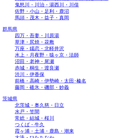
鬼怒川・川治・湯西川・川俣
佐野・小山・足利・鹿沼
馬頭・茂木・益子・真岡
群馬県
四万・吾妻・川原湯
草津・尻焼・花敷
万座・嬬恋・北軽井沢
水上・月夜野・猿ヶ京・法師
沼田・老神・尾瀬
赤城・桐生・渡良瀬
渋川・伊香保
前橋・高崎・伊勢崎・太田･榛名
藤岡・碓氷・磯部・妙義
茨城県
北茨城・奥久慈・日立
水戸・笠間
常総・結城・桜川
つくば・牛久
霞ヶ浦・土浦・鹿島・潮来
大洗・ひたちなか