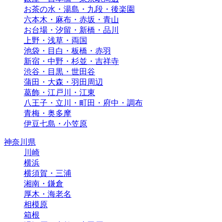
お茶の水・湯島・九段・後楽園
六本木・麻布・赤坂・青山
お台場・汐留・新橋・品川
上野・浅草・両国
池袋・目白・板橋・赤羽
新宿・中野・杉並・吉祥寺
渋谷・目黒・世田谷
蒲田・大森・羽田周辺
葛飾・江戸川・江東
八王子・立川・町田・府中・調布
青梅・奥多摩
伊豆七島・小笠原
神奈川県
川崎
横浜
横須賀・三浦
湘南・鎌倉
厚木・海老名
相模原
箱根