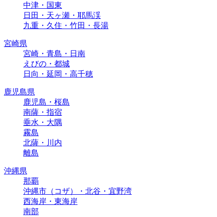
中津・国東
日田・天ヶ瀬・耶馬渓
九重・久住・竹田・長湯
宮崎県
宮崎・青島・日南
えびの・都城
日向・延岡・高千穂
鹿児島県
鹿児島・桜島
南薩・指宿
垂水・大隅
霧島
北薩・川内
離島
沖縄県
那覇
沖縄市（コザ）・北谷・宜野湾
西海岸・東海岸
南部