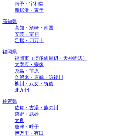
南予・宇和島
新居浜・東予
高知県
高知・須崎・南国
安芸・室戸
足摺・四万十
福岡県
福岡市（博多駅周辺・天神周辺）
太宰府・宗像
糸島・前原
久留米・原鶴・筑後川
柳川・八女・筑後
北九州
佐賀県
佐賀・古湯・熊の川
嬉野・武雄
太良
唐津・呼子
伊万里・有田