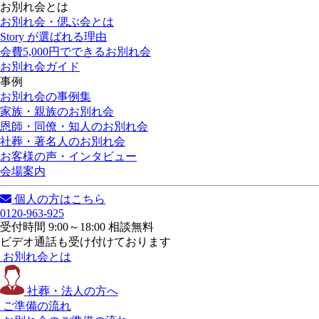
お別れ会とは
お別れ会・偲ぶ会とは
Story が選ばれる理由
会費5,000円でできるお別れ会
お別れ会ガイド
事例
お別れ会の事例集
家族・親族のお別れ会
恩師・同僚・知人のお別れ会
社葬・著名人のお別れ会
お客様の声・インタビュー
会場案内
個人の方はこちら
0120-963-925
受付時間 9:00～18:00 相談無料
ビデオ通話も受け付けております
お別れ会とは
社葬・法人の方へ
ご準備の流れ