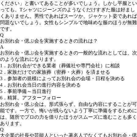
ください」と書いてあることが多いでしょう。しかし平服とい
っても、Tシャツにジーンズのようなくだけすぎた服は好まし
くありません。男性であればスーツか、ジャケット姿であれば
問題ないでしょう。女性もシンプルで地味めな服のほうが無難
です。
Q
お別れ会・偲ぶ会を実施するときの流れは？
A
お別れ会・偲ぶ会を実施するときの一般的な流れとしては、次
のような流れになります。
1．お別れ会ができる業者（葬儀社や専門会社）に相談
2．家族だけでの家族葬（密葬・火葬）を済ませる
3．参加者の規模によってお別れ会の会場・日程を決める
4．お別れ会当日の進行内容を決める
5．事前準備～当日進行
6．精算、アフターフォロー
お別れ会・偲ぶ会は、形式張らず、自由な内容にすることが可
能です。一方で、悔いが残らないよう丁寧に準備をするために
は、随所でプロの力を借りたほうがスムーズに進むことも多く
あります。
Q
大企業の社長や芸能人といった著名人でなくてもお別れ会・偲