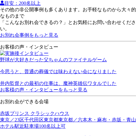
目安：200名以上
その他の非公開事例も多くあります。お手軽なものから大々的
なものまで
「こんなお別れ会できるの？」とお気軽にお問い合わせくださ
い。
お別れ会事例をもっと見る
お客様の声・インタビュー
野球が大好きだった父ちゃんのファイナルゲーム
今思うと、普通の葬儀では味わえない会になりました
井内監督との最初の仕事は、魔神英雄伝ワタルでした
お客様の声・インタビューをもっと見る
お別れ会ができる会場
赤坂プリンス クラシックハウス
東京／23区
千代田区
東京都
東京都／六本木・麻布・赤坂・青山
ホテル
駅近
駐車場
100名以上可