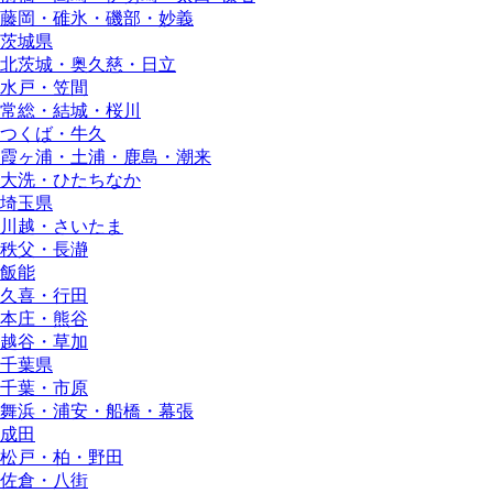
藤岡・碓氷・磯部・妙義
茨城県
北茨城・奥久慈・日立
水戸・笠間
常総・結城・桜川
つくば・牛久
霞ヶ浦・土浦・鹿島・潮来
大洗・ひたちなか
埼玉県
川越・さいたま
秩父・長瀞
飯能
久喜・行田
本庄・熊谷
越谷・草加
千葉県
千葉・市原
舞浜・浦安・船橋・幕張
成田
松戸・柏・野田
佐倉・八街