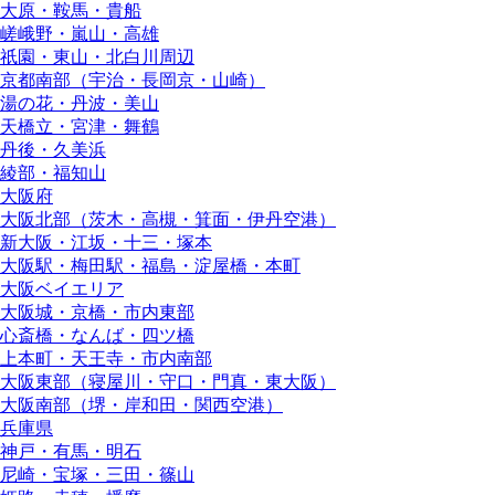
大原・鞍馬・貴船
嵯峨野・嵐山・高雄
祇園・東山・北白川周辺
京都南部（宇治・長岡京・山崎）
湯の花・丹波・美山
天橋立・宮津・舞鶴
丹後・久美浜
綾部・福知山
大阪府
大阪北部（茨木・高槻・箕面・伊丹空港）
新大阪・江坂・十三・塚本
大阪駅・梅田駅・福島・淀屋橋・本町
大阪ベイエリア
大阪城・京橋・市内東部
心斎橋・なんば・四ツ橋
上本町・天王寺・市内南部
大阪東部（寝屋川・守口・門真・東大阪）
大阪南部（堺・岸和田・関西空港）
兵庫県
神戸・有馬・明石
尼崎・宝塚・三田・篠山