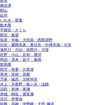
会津
南会津
郡山
白河
いわき・双葉
栃木県
宇都宮・さくら
那須・板室
塩原・矢板・大田原・西那須野
日光・霧降高原・奥日光・中禅寺湖・今市
鬼怒川・川治・湯西川・川俣
佐野・小山・足利・鹿沼
馬頭・茂木・益子・真岡
群馬県
四万・吾妻・川原湯
草津・尻焼・花敷
万座・嬬恋・北軽井沢
水上・月夜野・猿ヶ京・法師
沼田・老神・尾瀬
赤城・桐生・渡良瀬
渋川・伊香保
前橋・高崎・伊勢崎・太田･榛名