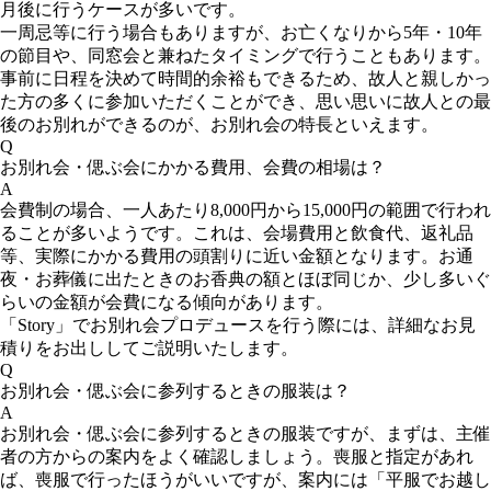
月後に行うケースが多いです。
一周忌等に行う場合もありますが、お亡くなりから5年・10年
の節目や、同窓会と兼ねたタイミングで行うこともあります。
事前に日程を決めて時間的余裕もできるため、故人と親しかっ
た方の多くに参加いただくことができ、思い思いに故人との最
後のお別れができるのが、お別れ会の特長といえます。
Q
お別れ会・偲ぶ会にかかる費用、会費の相場は？
A
会費制の場合、一人あたり8,000円から15,000円の範囲で行われ
ることが多いようです。これは、会場費用と飲食代、返礼品
等、実際にかかる費用の頭割りに近い金額となります。お通
夜・お葬儀に出たときのお香典の額とほぼ同じか、少し多いぐ
らいの金額が会費になる傾向があります。
「Story」でお別れ会プロデュースを行う際には、詳細なお見
積りをお出ししてご説明いたします。
Q
お別れ会・偲ぶ会に参列するときの服装は？
A
お別れ会・偲ぶ会に参列するときの服装ですが、まずは、主催
者の方からの案内をよく確認しましょう。喪服と指定があれ
ば、喪服で行ったほうがいいですが、案内には「平服でお越し