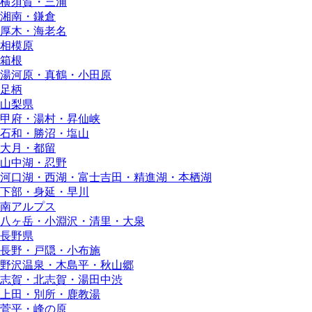
横須賀・三浦
湘南・鎌倉
厚木・海老名
相模原
箱根
湯河原・真鶴・小田原
足柄
山梨県
甲府・湯村・昇仙峡
石和・勝沼・塩山
大月・都留
山中湖・忍野
河口湖・西湖・富士吉田・精進湖・本栖湖
下部・身延・早川
南アルプス
八ヶ岳・小淵沢・清里・大泉
長野県
長野・戸隠・小布施
野沢温泉・木島平・秋山郷
志賀・北志賀・湯田中渋
上田・別所・鹿教湯
菅平・峰の原