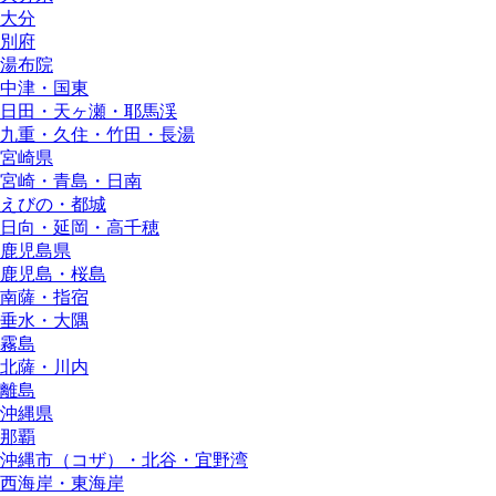
大分
別府
湯布院
中津・国東
日田・天ヶ瀬・耶馬渓
九重・久住・竹田・長湯
宮崎県
宮崎・青島・日南
えびの・都城
日向・延岡・高千穂
鹿児島県
鹿児島・桜島
南薩・指宿
垂水・大隅
霧島
北薩・川内
離島
沖縄県
那覇
沖縄市（コザ）・北谷・宜野湾
西海岸・東海岸