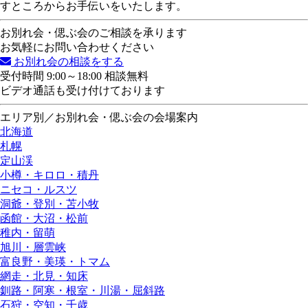
すところからお手伝いをいたします。
お別れ会・偲ぶ会のご相談を承ります
お気軽にお問い合わせください
お別れ会の相談をする
受付時間 9:00～18:00 相談無料
ビデオ通話も受け付けております
エリア別／お別れ会・偲ぶ会の会場案内
北海道
札幌
定山渓
小樽・キロロ・積丹
ニセコ・ルスツ
洞爺・登別・苫小牧
函館・大沼・松前
稚内・留萌
旭川・層雲峡
富良野・美瑛・トマム
網走・北見・知床
釧路・阿寒・根室・川湯・屈斜路
石狩・空知・千歳