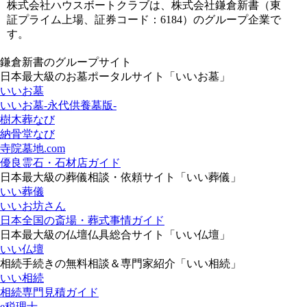
株式会社ハウスボートクラブは、株式会社鎌倉新書（東
証プライム上場、証券コード：6184）のグループ企業で
す。
鎌倉新書のグループサイト
日本最大級のお墓ポータルサイト「いいお墓」
いいお墓
いいお墓-永代供養墓版-
樹木葬なび
納骨堂なび
寺院墓地.com
優良霊石・石材店ガイド
日本最大級の葬儀相談・依頼サイト「いい葬儀」
いい葬儀
いいお坊さん
日本全国の斎場・葬式事情ガイド
日本最大級の仏壇仏具総合サイト「いい仏壇」
いい仏壇
相続手続きの無料相談＆専門家紹介「いい相続」
いい相続
相続専門見積ガイド
e税理士