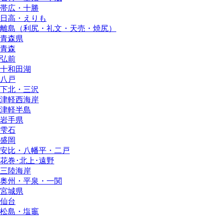
帯広・十勝
日高・えりも
離島（利尻・礼文・天売・焼尻）
青森県
青森
弘前
十和田湖
八戸
下北・三沢
津軽西海岸
津軽半島
岩手県
雫石
盛岡
安比・八幡平・二戸
花巻･北上･遠野
三陸海岸
奥州・平泉・一関
宮城県
仙台
松島・塩竈