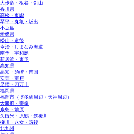
大歩危・祖谷・剣山
香川県
高松・東讃
琴平・丸亀・坂出
小豆島
愛媛県
松山・道後
今治・しまなみ海道
南予・宇和島
新居浜・東予
高知県
高知・須崎・南国
安芸・室戸
足摺・四万十
福岡県
福岡市（博多駅周辺・天神周辺）
太宰府・宗像
糸島・前原
久留米・原鶴・筑後川
柳川・八女・筑後
北九州