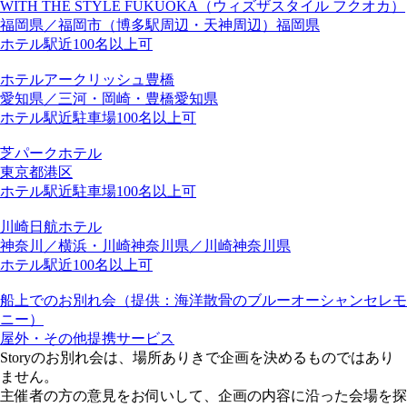
WITH THE STYLE FUKUOKA（ウィズザスタイル フクオカ）
福岡県／福岡市（博多駅周辺・天神周辺）
福岡県
ホテル
駅近
100名以上可
ホテルアークリッシュ豊橋
愛知県／三河・岡崎・豊橋
愛知県
ホテル
駅近
駐車場
100名以上可
芝パークホテル
東京都
港区
ホテル
駅近
駐車場
100名以上可
川崎日航ホテル
神奈川／横浜・川崎
神奈川県／川崎
神奈川県
ホテル
駅近
100名以上可
船上でのお別れ会（提供：海洋散骨のブルーオーシャンセレモ
ニー）
屋外・その他
提携サービス
Storyのお別れ会は、場所ありきで企画を決めるものではあり
ません。
主催者の方の意見をお伺いして、企画の内容に沿った会場を探