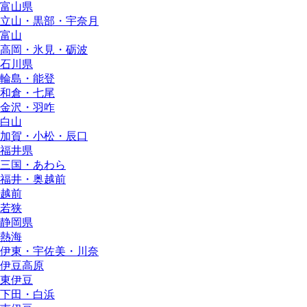
富山県
立山・黒部・宇奈月
富山
高岡・氷見・砺波
石川県
輪島・能登
和倉・七尾
金沢・羽咋
白山
加賀・小松・辰口
福井県
三国・あわら
福井・奥越前
越前
若狭
静岡県
熱海
伊東・宇佐美・川奈
伊豆高原
東伊豆
下田・白浜