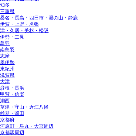
知多
三重県
桑名・長島・四日市・湯の山・鈴鹿
伊賀・上野・名張
津・久居・美杉・松阪
伊勢・二見
鳥羽
南鳥羽
志摩
奥伊勢
東紀州
滋賀県
大津
彦根・長浜
甲賀・信楽
湖西
草津・守山・近江八幡
雄琴・堅田
京都府
河原町・烏丸・大宮周辺
京都駅周辺