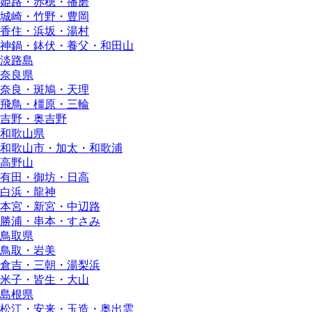
姫路・赤穂・播磨
城崎・竹野・豊岡
香住・浜坂・湯村
神鍋・鉢伏・養父・和田山
淡路島
奈良県
奈良・斑鳩・天理
飛鳥・橿原・三輪
吉野・奥吉野
和歌山県
和歌山市・加太・和歌浦
高野山
有田・御坊・日高
白浜・龍神
本宮・新宮・中辺路
勝浦・串本・すさみ
鳥取県
鳥取・岩美
倉吉・三朝・湯梨浜
米子・皆生・大山
島根県
松江・安来・玉造・奥出雲