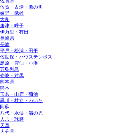
佐賀県
佐賀・古湯・熊の川
嬉野・武雄
太良
唐津・呼子
伊万里・有田
長崎県
長崎
平戸・松浦・田平
佐世保・ハウステンボス
島原・雲仙・小浜
五島列島
壱岐・対馬
熊本県
熊本
玉名・山鹿・菊池
黒川・杖立・わいた
阿蘇
八代・水俣・湯の児
人吉・球磨
天草
大分県