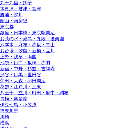
九十九里・銚子
木更津・君津・富津
勝浦・鴨川
館山・南房総
東京都
銀座・日本橋・東京駅周辺
お茶の水・湯島・九段・後楽園
六本木・麻布・赤坂・青山
お台場・汐留・新橋・品川
上野・浅草・両国
池袋・目白・板橋・赤羽
新宿・中野・杉並・吉祥寺
渋谷・目黒・世田谷
蒲田・大森・羽田周辺
葛飾・江戸川・江東
八王子・立川・町田・府中・調布
青梅・奥多摩
伊豆七島・小笠原
神奈川県
川崎
横浜