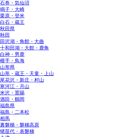
石巻・気仙沼
鳴子・大崎
栗原・登米
白石・蔵王
秋田県
秋田
田沢湖・角館・大曲
十和田湖・大館・鹿角
白神・男鹿
横手・鳥海
山形県
山形・蔵王・天童・上山
尾花沢・新庄・村山
寒河江・月山
米沢・置賜
酒田・鶴岡
福島県
福島・二本松
相馬
裏磐梯・磐梯高原
猪苗代・表磐梯