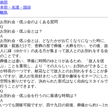
南部
本部・名護・国頭
離島
お別れ会・偲ぶ会のよくある質問
Q
お別れ会・偲ぶ会とは？
A
お別れ会・偲ぶ会とは、どなたかがお亡くなりになった時に、
家族・親族だけで、密葬の形で葬儀・火葬を行い、その後、故
人に縁（ゆかり）のある方が集まって故人とのお別れをする会
のことです。
葬儀とは違い、準備に時間のゆとりがあるため、「故人を偲
ぶ」ことを重視し、より「その人らしい」お別れができること
が特長の一つです。献花などで故人とのお別れをすることが多
いですが、故人が生前好きだった音楽や趣味をモチーフにした
空間を創りだすなど、決められた形式はなく自由なスタイルで
行うことができます。
Q
お別れ会・偲ぶ会を行うのに最適な時期は？
A
いつでも開催可能ですが、四十九日の前後、葬儀から約1～2カ