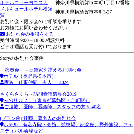
ホテルニューヨコスカ
神奈川県横須賀市本町1丁目12番地
メルキュールホテル横須
神奈川県横須賀市本町3-27
賀
お別れ会・偲ぶ会のご相談を承ります
お気軽にお問い合わせください
お別れ会の相談をする
受付時間 9:00～18:00 相談無料
ビデオ通話も受け付けております
Storyのお別れ会事例
「演奏会」～音楽家を讃えるお別れ会
ホテル（長野県松本市）
家族、仕事仲間、友人 140名
さくらさくら～訪問看護遺族会2019
みのりカフェ（東京都葛飾区・金町駅）
ご遺族、医師、看護師、スタッフの方々 40名
[プラン例] 社葬、著名人のお別れ会
ホテル、有名寺院・会館、競技場、記念館、野外施設、フェ
スティバル会場など