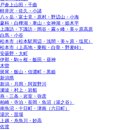
戸倉上山田・千曲
軽井沢・佐久・小諸
八ヶ岳・富士見・原村・野辺山・小海
蓼科・白樺湖・車山・女神湖・姫木平
上諏訪・下諏訪・岡谷・霧ヶ峰・美ヶ原高原
白馬・小谷
松本市（松本駅周辺・浅間・美ヶ原・塩尻）
松本市（上高地・乗鞍・白骨・野麦峠）
安曇野・大町
伊那・駒ヶ根・飯田・昼神
木曽
斑尾・飯山・信濃町・黒姫
新潟県
新潟・月岡・阿賀野川
瀬波・村上・岩船
燕・三条・岩室・弥彦
柏崎・寺泊・長岡・魚沼（湯之谷）
南魚沼・十日町・津南（六日町）
湯沢・苗場
上越・糸魚川・妙高
佐渡