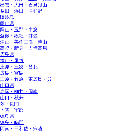
出雲・大田・石見銀山
益田・浜田・津和野
隠岐島
岡山県
岡山・玉野・牛窓
倉敷・総社・井笠
津山・美作三湯・蒜山
高梁・新見・吉備高原
広島県
福山・尾道
庄原・三次・芸北
広島・宮島
三原・竹原・東広島・呉
山口県
岩国・柳井・周南
山口・秋芳
萩・長門
下関・宇部
徳島県
徳島・鳴門
阿南・日和佐・宍喰