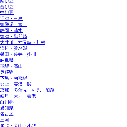
南伊豆
西伊豆
中伊豆
沼津・三島
御殿場・富士
静岡・清水
焼津・御前崎
大井川・寸又峡・川根
浜松・浜名湖
磐田・袋井・掛川
岐阜県
飛騨・高山
奥飛騨
下呂・南飛騨
郡上・美濃・関
恵那・多治見・可児・加茂
岐阜・大垣・養老
白川郷
愛知県
名古屋
三河
尾張・犬山・小牧