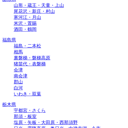
山形・蔵王・天童・上山
尾花沢・新庄・村山
寒河江・月山
米沢・置賜
酒田・鶴岡
福島県
福島・二本松
相馬
裏磐梯・磐梯高原
猪苗代・表磐梯
会津
南会津
郡山
白河
いわき・双葉
栃木県
宇都宮・さくら
那須・板室
塩原・矢板・大田原・西那須野