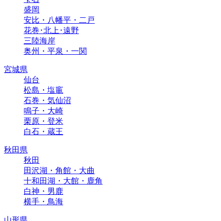
盛岡
安比・八幡平・二戸
花巻･北上･遠野
三陸海岸
奥州・平泉・一関
宮城県
仙台
松島・塩竈
石巻・気仙沼
鳴子・大崎
栗原・登米
白石・蔵王
秋田県
秋田
田沢湖・角館・大曲
十和田湖・大館・鹿角
白神・男鹿
横手・鳥海
山形県