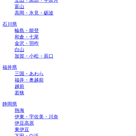
立山・黒部・宇奈月
富山
高岡・氷見・砺波
石川県
輪島・能登
和倉・七尾
金沢・羽咋
白山
加賀・小松・辰口
福井県
三国・あわら
福井・奥越前
越前
若狭
静岡県
熱海
伊東・宇佐美・川奈
伊豆高原
東伊豆
下田・白浜