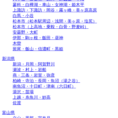
蓼科・白樺湖・車山・女神湖・姫木平
上諏訪・下諏訪・岡谷・霧ヶ峰・美ヶ原高原
白馬・小谷
松本市（松本駅周辺・浅間・美ヶ原・塩尻）
松本市（上高地・乗鞍・白骨・野麦峠）
安曇野・大町
伊那・駒ヶ根・飯田・昼神
木曽
斑尾・飯山・信濃町・黒姫
新潟県
新潟・月岡・阿賀野川
瀬波・村上・岩船
燕・三条・岩室・弥彦
柏崎・寺泊・長岡・魚沼（湯之谷）
南魚沼・十日町・津南（六日町）
湯沢・苗場
上越・糸魚川・妙高
佐渡
富山県