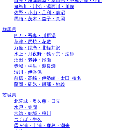
日光・霧降高原・奥日光・中禅寺湖・今市
鬼怒川・川治・湯西川・川俣
佐野・小山・足利・鹿沼
馬頭・茂木・益子・真岡
群馬県
四万・吾妻・川原湯
草津・尻焼・花敷
万座・嬬恋・北軽井沢
水上・月夜野・猿ヶ京・法師
沼田・老神・尾瀬
赤城・桐生・渡良瀬
渋川・伊香保
前橋・高崎・伊勢崎・太田･榛名
藤岡・碓氷・磯部・妙義
茨城県
北茨城・奥久慈・日立
水戸・笠間
常総・結城・桜川
つくば・牛久
霞ヶ浦・土浦・鹿島・潮来