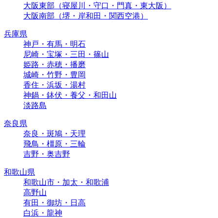
大阪東部（寝屋川・守口・門真・東大阪）
大阪南部（堺・岸和田・関西空港）
兵庫県
神戸・有馬・明石
尼崎・宝塚・三田・篠山
姫路・赤穂・播磨
城崎・竹野・豊岡
香住・浜坂・湯村
神鍋・鉢伏・養父・和田山
淡路島
奈良県
奈良・斑鳩・天理
飛鳥・橿原・三輪
吉野・奥吉野
和歌山県
和歌山市・加太・和歌浦
高野山
有田・御坊・日高
白浜・龍神