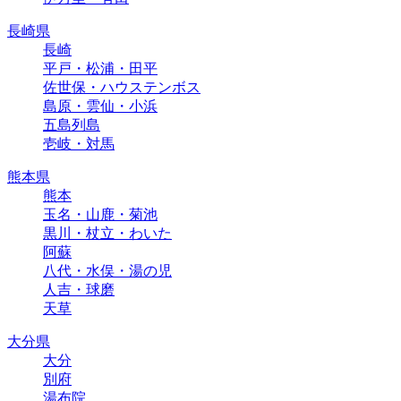
長崎県
長崎
平戸・松浦・田平
佐世保・ハウステンボス
島原・雲仙・小浜
五島列島
壱岐・対馬
熊本県
熊本
玉名・山鹿・菊池
黒川・杖立・わいた
阿蘇
八代・水俣・湯の児
人吉・球磨
天草
大分県
大分
別府
湯布院