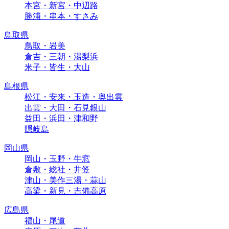
本宮・新宮・中辺路
勝浦・串本・すさみ
鳥取県
鳥取・岩美
倉吉・三朝・湯梨浜
米子・皆生・大山
島根県
松江・安来・玉造・奥出雲
出雲・大田・石見銀山
益田・浜田・津和野
隠岐島
岡山県
岡山・玉野・牛窓
倉敷・総社・井笠
津山・美作三湯・蒜山
高梁・新見・吉備高原
広島県
福山・尾道