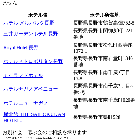
ません。
ホテル名
ホテル所在地
ホテル メルパルク長野
長野県長野市鶴賀高畑752-8
長野県長野市問御所町1221
三井ガーデンホテル長野
番地
長野県長野市松代町西寺尾
Royal Hotel 長野
1372-1
長野県長野市南石堂町1346
ホテルメトロポリタン長野
番地
長野県長野市南千歳2丁目
アイランドホテル
15-8
長野県長野市南千歳2丁目8
ホテルナガノアベニュー
番5号
長野県長野市南千歳町828番
ホテルニューナガノ
地
犀北館-THE SAIHOKUKAN
長野県長野市県町528-1
HOTEL-
お別れ会・偲ぶ会のご相談を承ります
お気軽にお問い合わせください