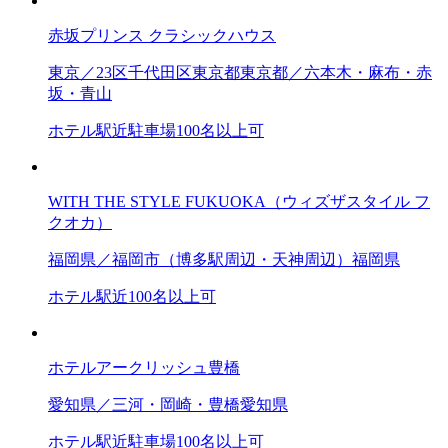
赤坂プリンス クラシックハウス
東京／23区
千代田区
東京都
東京都／六本木・麻布・赤
坂・青山
ホテル
駅近
駐車場
100名以上可
WITH THE STYLE FUKUOKA（ウィズザスタイル フ
クオカ）
福岡県／福岡市（博多駅周辺・天神周辺）
福岡県
ホテル
駅近
100名以上可
ホテルアークリッシュ豊橋
愛知県／三河・岡崎・豊橋
愛知県
ホテル
駅近
駐車場
100名以上可