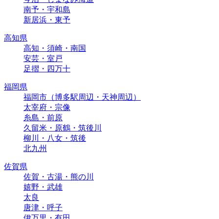
南予・宇和島
新居浜・東予
高知県
高知・須崎・南国
安芸・室戸
足摺・四万十
福岡県
福岡市（博多駅周辺・天神周辺）
太宰府・宗像
糸島・前原
久留米・原鶴・筑後川
柳川・八女・筑後
北九州
佐賀県
佐賀・古湯・熊の川
嬉野・武雄
太良
唐津・呼子
伊万里・有田