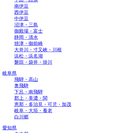
南伊豆
西伊豆
中伊豆
沼津・三島
御殿場・富士
静岡・清水
焼津・御前崎
大井川・寸又峡・川根
浜松・浜名湖
磐田・袋井・掛川
岐阜県
飛騨・高山
奥飛騨
下呂・南飛騨
郡上・美濃・関
恵那・多治見・可児・加茂
岐阜・大垣・養老
白川郷
愛知県