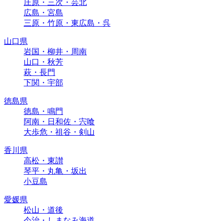
庄原・三次・芸北
広島・宮島
三原・竹原・東広島・呉
山口県
岩国・柳井・周南
山口・秋芳
萩・長門
下関・宇部
徳島県
徳島・鳴門
阿南・日和佐・宍喰
大歩危・祖谷・剣山
香川県
高松・東讃
琴平・丸亀・坂出
小豆島
愛媛県
松山・道後
今治・しまなみ海道