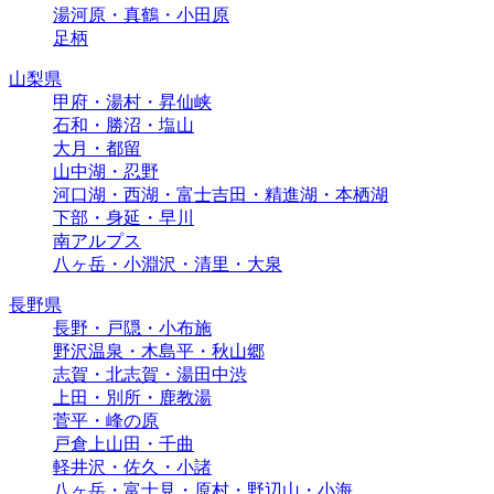
湯河原・真鶴・小田原
足柄
山梨県
甲府・湯村・昇仙峡
石和・勝沼・塩山
大月・都留
山中湖・忍野
河口湖・西湖・富士吉田・精進湖・本栖湖
下部・身延・早川
南アルプス
八ヶ岳・小淵沢・清里・大泉
長野県
長野・戸隠・小布施
野沢温泉・木島平・秋山郷
志賀・北志賀・湯田中渋
上田・別所・鹿教湯
菅平・峰の原
戸倉上山田・千曲
軽井沢・佐久・小諸
八ヶ岳・富士見・原村・野辺山・小海