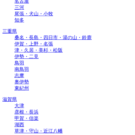
名古屋
三河
尾張・犬山・小牧
知多
三重県
桑名・長島・四日市・湯の山・鈴鹿
伊賀・上野・名張
津・久居・美杉・松阪
伊勢・二見
鳥羽
南鳥羽
志摩
奥伊勢
東紀州
滋賀県
大津
彦根・長浜
甲賀・信楽
湖西
草津・守山・近江八幡