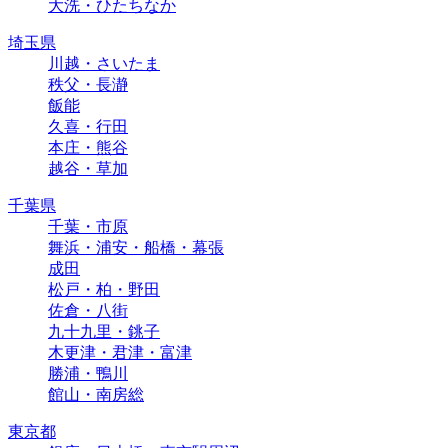
大洗・ひたちなか
埼玉県
川越・さいたま
秩父・長瀞
飯能
久喜・行田
本庄・熊谷
越谷・草加
千葉県
千葉・市原
舞浜・浦安・船橋・幕張
成田
松戸・柏・野田
佐倉・八街
九十九里・銚子
木更津・君津・富津
勝浦・鴨川
館山・南房総
東京都