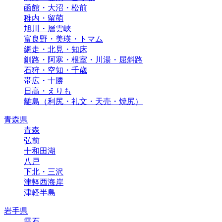
函館・大沼・松前
稚内・留萌
旭川・層雲峡
富良野・美瑛・トマム
網走・北見・知床
釧路・阿寒・根室・川湯・屈斜路
石狩・空知・千歳
帯広・十勝
日高・えりも
離島（利尻・礼文・天売・焼尻）
青森県
青森
弘前
十和田湖
八戸
下北・三沢
津軽西海岸
津軽半島
岩手県
雫石