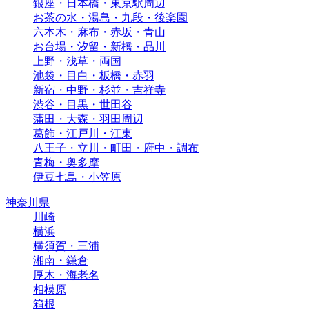
銀座・日本橋・東京駅周辺
お茶の水・湯島・九段・後楽園
六本木・麻布・赤坂・青山
お台場・汐留・新橋・品川
上野・浅草・両国
池袋・目白・板橋・赤羽
新宿・中野・杉並・吉祥寺
渋谷・目黒・世田谷
蒲田・大森・羽田周辺
葛飾・江戸川・江東
八王子・立川・町田・府中・調布
青梅・奥多摩
伊豆七島・小笠原
神奈川県
川崎
横浜
横須賀・三浦
湘南・鎌倉
厚木・海老名
相模原
箱根