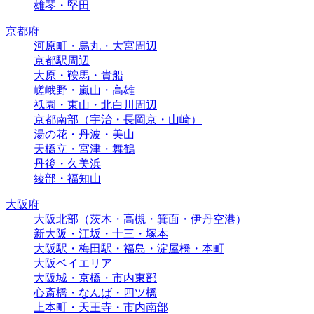
雄琴・堅田
京都府
河原町・烏丸・大宮周辺
京都駅周辺
大原・鞍馬・貴船
嵯峨野・嵐山・高雄
祇園・東山・北白川周辺
京都南部（宇治・長岡京・山崎）
湯の花・丹波・美山
天橋立・宮津・舞鶴
丹後・久美浜
綾部・福知山
大阪府
大阪北部（茨木・高槻・箕面・伊丹空港）
新大阪・江坂・十三・塚本
大阪駅・梅田駅・福島・淀屋橋・本町
大阪ベイエリア
大阪城・京橋・市内東部
心斎橋・なんば・四ツ橋
上本町・天王寺・市内南部