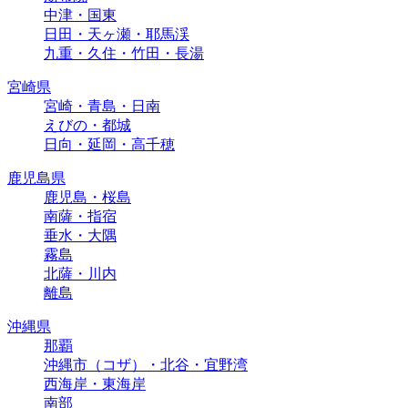
中津・国東
日田・天ヶ瀬・耶馬渓
九重・久住・竹田・長湯
宮崎県
宮崎・青島・日南
えびの・都城
日向・延岡・高千穂
鹿児島県
鹿児島・桜島
南薩・指宿
垂水・大隅
霧島
北薩・川内
離島
沖縄県
那覇
沖縄市（コザ）・北谷・宜野湾
西海岸・東海岸
南部