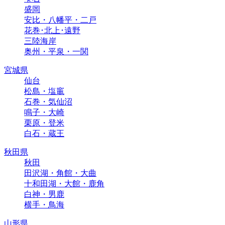
盛岡
安比・八幡平・二戸
花巻･北上･遠野
三陸海岸
奥州・平泉・一関
宮城県
仙台
松島・塩竈
石巻・気仙沼
鳴子・大崎
栗原・登米
白石・蔵王
秋田県
秋田
田沢湖・角館・大曲
十和田湖・大館・鹿角
白神・男鹿
横手・鳥海
山形県