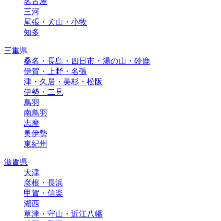
名古屋
三河
尾張・犬山・小牧
知多
三重県
桑名・長島・四日市・湯の山・鈴鹿
伊賀・上野・名張
津・久居・美杉・松阪
伊勢・二見
鳥羽
南鳥羽
志摩
奥伊勢
東紀州
滋賀県
大津
彦根・長浜
甲賀・信楽
湖西
草津・守山・近江八幡