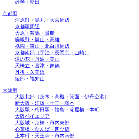
雄琴・堅田
京都府
河原町・烏丸・大宮周辺
京都駅周辺
大原・鞍馬・貴船
嵯峨野・嵐山・高雄
祇園・東山・北白川周辺
京都南部（宇治・長岡京・山崎）
湯の花・丹波・美山
天橋立・宮津・舞鶴
丹後・久美浜
綾部・福知山
大阪府
大阪北部（茨木・高槻・箕面・伊丹空港）
新大阪・江坂・十三・塚本
大阪駅・梅田駅・福島・淀屋橋・本町
大阪ベイエリア
大阪城・京橋・市内東部
心斎橋・なんば・四ツ橋
上本町・天王寺・市内南部