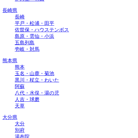
長崎県
長崎
平戸・松浦・田平
佐世保・ハウステンボス
島原・雲仙・小浜
五島列島
壱岐・対馬
熊本県
熊本
玉名・山鹿・菊池
黒川・杖立・わいた
阿蘇
八代・水俣・湯の児
人吉・球磨
天草
大分県
大分
別府
湯布院