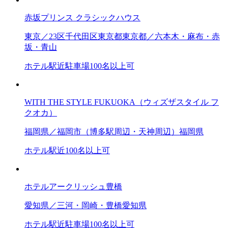
赤坂プリンス クラシックハウス
東京／23区
千代田区
東京都
東京都／六本木・麻布・赤
坂・青山
ホテル
駅近
駐車場
100名以上可
WITH THE STYLE FUKUOKA（ウィズザスタイル フ
クオカ）
福岡県／福岡市（博多駅周辺・天神周辺）
福岡県
ホテル
駅近
100名以上可
ホテルアークリッシュ豊橋
愛知県／三河・岡崎・豊橋
愛知県
ホテル
駅近
駐車場
100名以上可