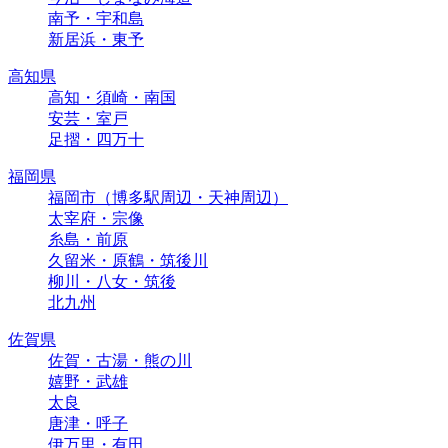
南予・宇和島
新居浜・東予
高知県
高知・須崎・南国
安芸・室戸
足摺・四万十
福岡県
福岡市（博多駅周辺・天神周辺）
太宰府・宗像
糸島・前原
久留米・原鶴・筑後川
柳川・八女・筑後
北九州
佐賀県
佐賀・古湯・熊の川
嬉野・武雄
太良
唐津・呼子
伊万里・有田