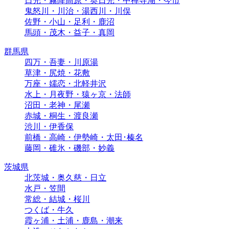
日光・霧降高原・奥日光・中禅寺湖・今市
鬼怒川・川治・湯西川・川俣
佐野・小山・足利・鹿沼
馬頭・茂木・益子・真岡
群馬県
四万・吾妻・川原湯
草津・尻焼・花敷
万座・嬬恋・北軽井沢
水上・月夜野・猿ヶ京・法師
沼田・老神・尾瀬
赤城・桐生・渡良瀬
渋川・伊香保
前橋・高崎・伊勢崎・太田･榛名
藤岡・碓氷・磯部・妙義
茨城県
北茨城・奥久慈・日立
水戸・笠間
常総・結城・桜川
つくば・牛久
霞ヶ浦・土浦・鹿島・潮来