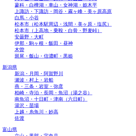
蓼科・白樺湖・車山・女神湖・姫木平
上諏訪・下諏訪・岡谷・霧ヶ峰・美ヶ原高原
白馬・小谷
松本市（松本駅周辺・浅間・美ヶ原・塩尻）
松本市（上高地・乗鞍・白骨・野麦峠）
安曇野・大町
伊那・駒ヶ根・飯田・昼神
木曽
斑尾・飯山・信濃町・黒姫
新潟県
新潟・月岡・阿賀野川
瀬波・村上・岩船
燕・三条・岩室・弥彦
柏崎・寺泊・長岡・魚沼（湯之谷）
南魚沼・十日町・津南（六日町）
湯沢・苗場
上越・糸魚川・妙高
佐渡
富山県
立山・黒部・宇奈月