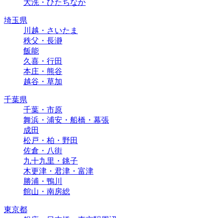
大洗・ひたちなか
埼玉県
川越・さいたま
秩父・長瀞
飯能
久喜・行田
本庄・熊谷
越谷・草加
千葉県
千葉・市原
舞浜・浦安・船橋・幕張
成田
松戸・柏・野田
佐倉・八街
九十九里・銚子
木更津・君津・富津
勝浦・鴨川
館山・南房総
東京都