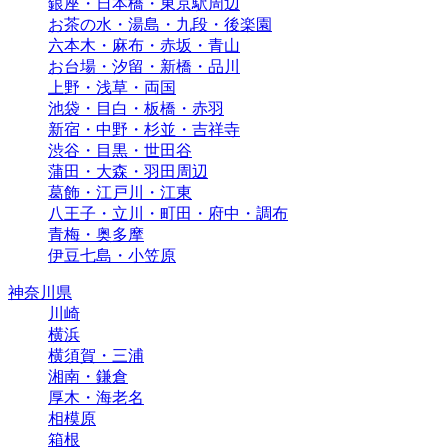
銀座・日本橋・東京駅周辺
お茶の水・湯島・九段・後楽園
六本木・麻布・赤坂・青山
お台場・汐留・新橋・品川
上野・浅草・両国
池袋・目白・板橋・赤羽
新宿・中野・杉並・吉祥寺
渋谷・目黒・世田谷
蒲田・大森・羽田周辺
葛飾・江戸川・江東
八王子・立川・町田・府中・調布
青梅・奥多摩
伊豆七島・小笠原
神奈川県
川崎
横浜
横須賀・三浦
湘南・鎌倉
厚木・海老名
相模原
箱根