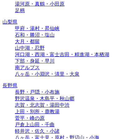
湯河原・真鶴・小田原
足柄
山梨県
甲府・湯村・昇仙峡
石和・勝沼・塩山
大月・都留
山中湖・忍野
河口湖・西湖・富士吉田・精進湖・本栖湖
下部・身延・早川
南アルプス
八ヶ岳・小淵沢・清里・大泉
長野県
長野・戸隠・小布施
野沢温泉・木島平・秋山郷
志賀・北志賀・湯田中渋
上田・別所・鹿教湯
菅平・峰の原
戸倉上山田・千曲
軽井沢・佐久・小諸
八ヶ岳・富士見・原村・野辺山・小海