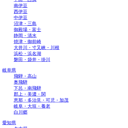
南伊豆
西伊豆
中伊豆
沼津・三島
御殿場・富士
静岡・清水
焼津・御前崎
大井川・寸又峡・川根
浜松・浜名湖
磐田・袋井・掛川
岐阜県
飛騨・高山
奥飛騨
下呂・南飛騨
郡上・美濃・関
恵那・多治見・可児・加茂
岐阜・大垣・養老
白川郷
愛知県