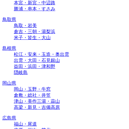
本宮・新宮・中辺路
勝浦・串本・すさみ
鳥取県
鳥取・岩美
倉吉・三朝・湯梨浜
米子・皆生・大山
島根県
松江・安来・玉造・奥出雲
出雲・大田・石見銀山
益田・浜田・津和野
隠岐島
岡山県
岡山・玉野・牛窓
倉敷・総社・井笠
津山・美作三湯・蒜山
高梁・新見・吉備高原
広島県
福山・尾道