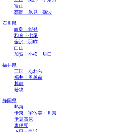
富山
高岡・氷見・砺波
石川県
輪島・能登
和倉・七尾
金沢・羽咋
白山
加賀・小松・辰口
福井県
三国・あわら
福井・奥越前
越前
若狭
静岡県
熱海
伊東・宇佐美・川奈
伊豆高原
東伊豆
下田・白浜