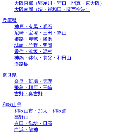
大阪東部（寝屋川・守口・門真・東大阪）
大阪南部（堺・岸和田・関西空港）
兵庫県
神戸・有馬・明石
尼崎・宝塚・三田・篠山
姫路・赤穂・播磨
城崎・竹野・豊岡
香住・浜坂・湯村
神鍋・鉢伏・養父・和田山
淡路島
奈良県
奈良・斑鳩・天理
飛鳥・橿原・三輪
吉野・奥吉野
和歌山県
和歌山市・加太・和歌浦
高野山
有田・御坊・日高
白浜・龍神