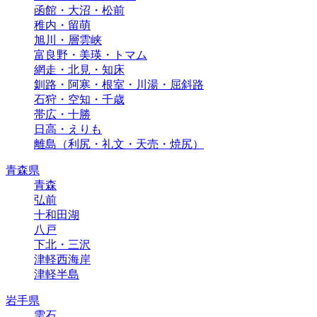
函館・大沼・松前
稚内・留萌
旭川・層雲峡
富良野・美瑛・トマム
網走・北見・知床
釧路・阿寒・根室・川湯・屈斜路
石狩・空知・千歳
帯広・十勝
日高・えりも
離島（利尻・礼文・天売・焼尻）
青森県
青森
弘前
十和田湖
八戸
下北・三沢
津軽西海岸
津軽半島
岩手県
雫石