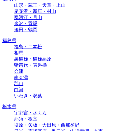
山形・蔵王・天童・上山
尾花沢・新庄・村山
寒河江・月山
米沢・置賜
酒田・鶴岡
福島県
福島・二本松
相馬
裏磐梯・磐梯高原
猪苗代・表磐梯
会津
南会津
郡山
白河
いわき・双葉
栃木県
宇都宮・さくら
那須・板室
塩原・矢板・大田原・西那須野