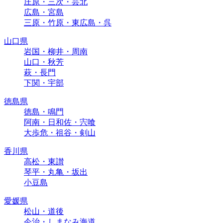
庄原・三次・芸北
広島・宮島
三原・竹原・東広島・呉
山口県
岩国・柳井・周南
山口・秋芳
萩・長門
下関・宇部
徳島県
徳島・鳴門
阿南・日和佐・宍喰
大歩危・祖谷・剣山
香川県
高松・東讃
琴平・丸亀・坂出
小豆島
愛媛県
松山・道後
今治・しまなみ海道