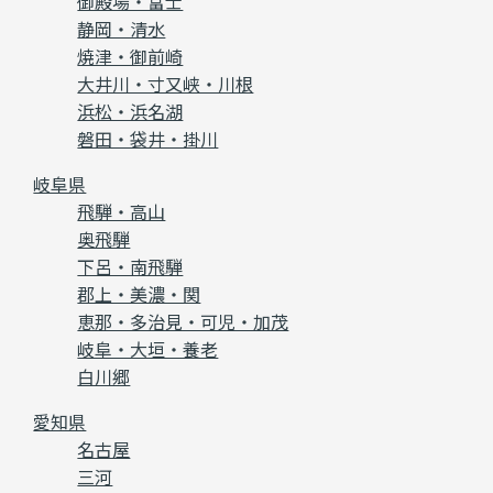
御殿場・富士
静岡・清水
焼津・御前崎
大井川・寸又峡・川根
浜松・浜名湖
磐田・袋井・掛川
岐阜県
飛騨・高山
奥飛騨
下呂・南飛騨
郡上・美濃・関
恵那・多治見・可児・加茂
岐阜・大垣・養老
白川郷
愛知県
名古屋
三河