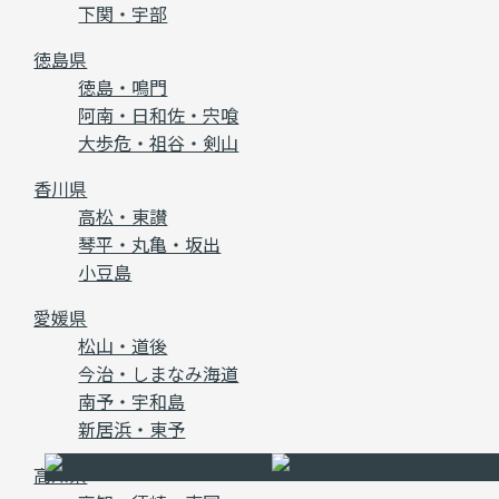
下関・宇部
徳島県
徳島・鳴門
阿南・日和佐・宍喰
大歩危・祖谷・剣山
香川県
高松・東讃
琴平・丸亀・坂出
小豆島
愛媛県
松山・道後
今治・しまなみ海道
南予・宇和島
新居浜・東予
高知県