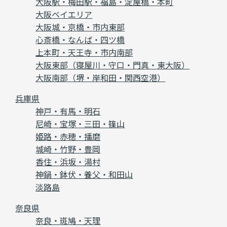
大阪駅・梅田駅・福島・淀屋橋・本町
大阪ベイエリア
大阪城・京橋・市内東部
心斎橋・なんば・四ツ橋
上本町・天王寺・市内南部
大阪東部（寝屋川・守口・門真・東大阪）
大阪南部（堺・岸和田・関西空港）
兵庫県
神戸・有馬・明石
尼崎・宝塚・三田・篠山
姫路・赤穂・播磨
城崎・竹野・豊岡
香住・浜坂・湯村
神鍋・鉢伏・養父・和田山
淡路島
奈良県
奈良・斑鳩・天理