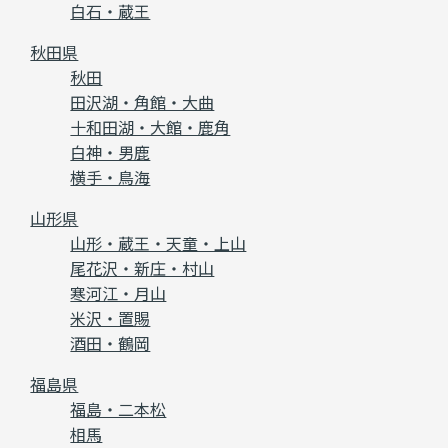
白石・蔵王
秋田県
秋田
田沢湖・角館・大曲
十和田湖・大館・鹿角
白神・男鹿
横手・鳥海
山形県
山形・蔵王・天童・上山
尾花沢・新庄・村山
寒河江・月山
米沢・置賜
酒田・鶴岡
福島県
福島・二本松
相馬