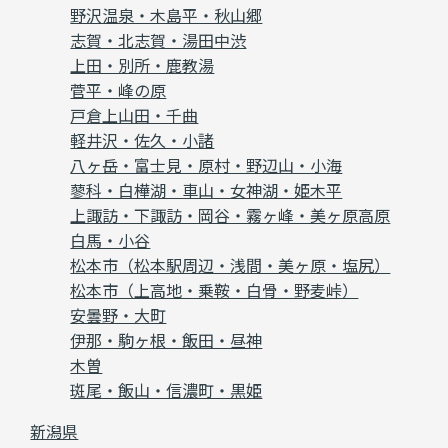
野沢温泉・木島平・秋山郷
志賀・北志賀・湯田中渋
上田・別所・鹿教湯
菅平・峰の原
戸倉上山田・千曲
軽井沢・佐久・小諸
八ヶ岳・富士見・原村・野辺山・小海
蓼科・白樺湖・車山・女神湖・姫木平
上諏訪・下諏訪・岡谷・霧ヶ峰・美ヶ原高原
白馬・小谷
松本市（松本駅周辺・浅間・美ヶ原・塩尻）
松本市（上高地・乗鞍・白骨・野麦峠）
安曇野・大町
伊那・駒ヶ根・飯田・昼神
木曽
斑尾・飯山・信濃町・黒姫
新潟県