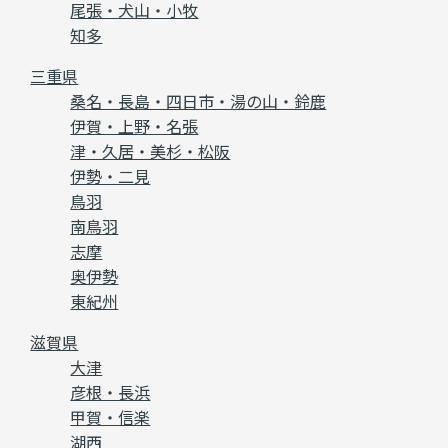
尾張・犬山・小牧
知多
三重県
桑名・長島・四日市・湯の山・鈴鹿
伊賀・上野・名張
津・久居・美杉・松阪
伊勢・二見
鳥羽
南鳥羽
志摩
奥伊勢
東紀州
滋賀県
大津
彦根・長浜
甲賀・信楽
湖西