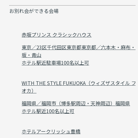
お別れ会ができる会場
赤坂プリンス クラシックハウス
東京／23区
千代田区
東京都
東京都／六本木・麻布・
坂・青山
ホテル
駅近
駐車場
100名以上可
WITH THE STYLE FUKUOKA（ウィズザスタイル フ
オカ）
福岡県／福岡市（博多駅周辺・天神周辺）
福岡県
ホテル
駅近
100名以上可
ホテルアークリッシュ豊橋