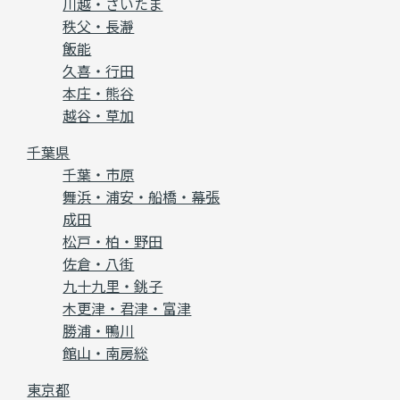
川越・さいたま
秩父・長瀞
飯能
久喜・行田
本庄・熊谷
越谷・草加
千葉県
千葉・市原
舞浜・浦安・船橋・幕張
成田
松戸・柏・野田
佐倉・八街
九十九里・銚子
木更津・君津・富津
勝浦・鴨川
館山・南房総
東京都