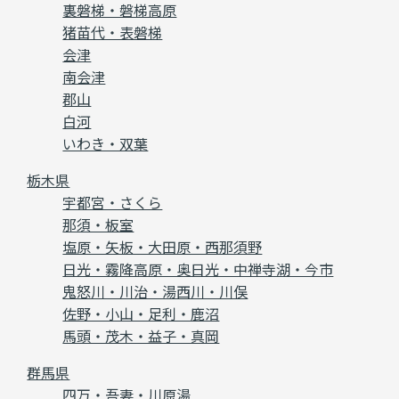
裏磐梯・磐梯高原
猪苗代・表磐梯
会津
南会津
郡山
白河
いわき・双葉
栃木県
宇都宮・さくら
那須・板室
塩原・矢板・大田原・西那須野
日光・霧降高原・奥日光・中禅寺湖・今市
鬼怒川・川治・湯西川・川俣
佐野・小山・足利・鹿沼
馬頭・茂木・益子・真岡
群馬県
四万・吾妻・川原湯