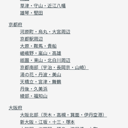
草津・守山・近江八幡
雄琴・堅田
京都府
河原町・烏丸・大宮周辺
京都駅周辺
大原・鞍馬・貴船
嵯峨野・嵐山・高雄
祇園・東山・北白川周辺
京都南部（宇治・長岡京・山崎）
湯の花・丹波・美山
天橋立・宮津・舞鶴
丹後・久美浜
綾部・福知山
大阪府
大阪北部（茨木・高槻・箕面・伊丹空港）
新大阪・江坂・十三・塚本