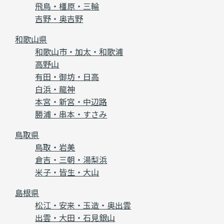
飛鳥・橿原・三輪
吉野・奥吉野
和歌山県
和歌山市・加太・和歌浦
高野山
有田・御坊・日高
白浜・龍神
本宮・新宮・中辺路
勝浦・串本・すさみ
鳥取県
鳥取・岩美
倉吉・三朝・湯梨浜
米子・皆生・大山
島根県
松江・安来・玉造・奥出雲
出雲・大田・石見銀山