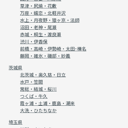
草津・尻焼・花敷
万座・嬬恋・北軽井沢
水上・月夜野・猿ヶ京・法師
沼田・老神・尾瀬
赤城・桐生・渡良瀬
渋川・伊香保
前橋・高崎・伊勢崎・太田･榛名
藤岡・碓氷・磯部・妙義
茨城県
北茨城・奥久慈・日立
水戸・笠間
常総・結城・桜川
つくば・牛久
霞ヶ浦・土浦・鹿島・潮来
大洗・ひたちなか
埼玉県