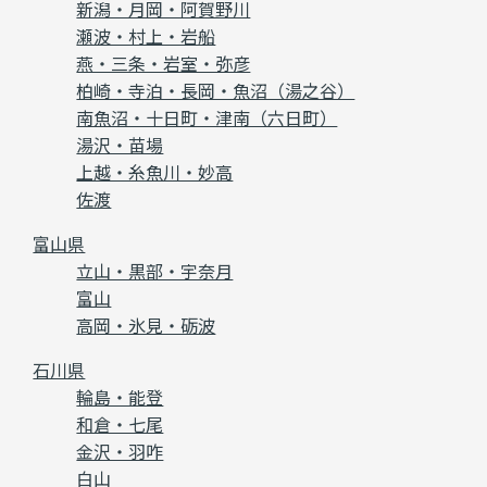
新潟・月岡・阿賀野川
瀬波・村上・岩船
燕・三条・岩室・弥彦
柏崎・寺泊・長岡・魚沼（湯之谷）
南魚沼・十日町・津南（六日町）
湯沢・苗場
上越・糸魚川・妙高
佐渡
富山県
立山・黒部・宇奈月
富山
高岡・氷見・砺波
石川県
輪島・能登
和倉・七尾
金沢・羽咋
白山