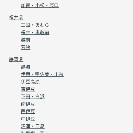
加賀・小松・辰口
福井県
三国・あわら
福井・奥越前
越前
若狭
静岡県
熱海
伊東・宇佐美・川奈
伊豆高原
東伊豆
下田・白浜
南伊豆
西伊豆
中伊豆
沼津・三島