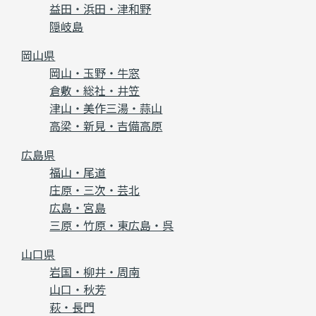
益田・浜田・津和野
隠岐島
岡山県
岡山・玉野・牛窓
倉敷・総社・井笠
津山・美作三湯・蒜山
高梁・新見・吉備高原
広島県
福山・尾道
庄原・三次・芸北
広島・宮島
三原・竹原・東広島・呉
山口県
岩国・柳井・周南
山口・秋芳
萩・長門