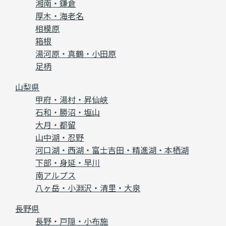
湘南・鎌倉
厚木・海老名
相模原
箱根
湯河原・真鶴・小田原
足柄
山梨県
甲府・湯村・昇仙峡
石和・勝沼・塩山
大月・都留
山中湖・忍野
河口湖・西湖・富士吉田・精進湖・本栖湖
下部・身延・早川
南アルプス
八ヶ岳・小淵沢・清里・大泉
長野県
長野・戸隠・小布施