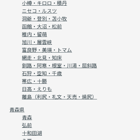
小樽・キロロ・積丹
ニセコ・ルスツ
洞爺・登別・苫小牧
函館・大沼・松前
稚内・留萌
旭川・層雲峡
富良野・美瑛・トマム
網走・北見・知床
釧路・阿寒・根室・川湯・屈斜路
石狩・空知・千歳
帯広・十勝
日高・えりも
離島（利尻・礼文・天売・焼尻）
青森県
青森
弘前
十和田湖