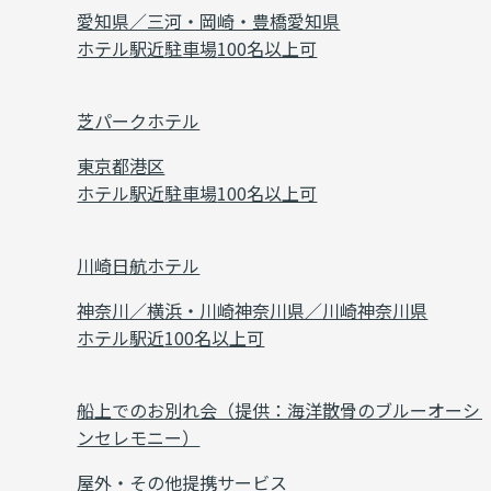
愛知県／三河・岡崎・豊橋
愛知県
ホテル
駅近
駐車場
100名以上可
芝パークホテル
東京都
港区
ホテル
駅近
駐車場
100名以上可
川崎日航ホテル
神奈川／横浜・川崎
神奈川県／川崎
神奈川県
ホテル
駅近
100名以上可
船上でのお別れ会（提供：海洋散骨のブルーオーシ
ンセレモニー）
屋外・その他
提携サービス