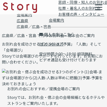
恩師・同僚・知人のお別れ
社葬・著名人のお別れ会
お客様の声・インタビュー
会場案内
会場案内
広島県
広島県／広島・宮島
個人の方はこちら
広島県／広島・宮島 で行う
お別れ会・偲ぶ会のご案内
お別れ会を成功させるポイントは「予算」「人数」そして
0120-963-925
「会場選び」
受付時間 9:00～18:00 相談無料
Storyでは会場選びのサポートも行っています。お気軽にお
ビデオ通話も受け付けております
問い合わせください。
お別れの会におすすめ／提携会場のご案内
Storyでは、お別れ会・偲ぶ会の会場候補となるホテルや
ストランをご案内いたします。