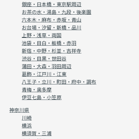
銀座・日本橋・東京駅周辺
お茶の水・湯島・九段・後楽園
六本木・麻布・赤坂・青山
お台場・汐留・新橋・品川
上野・浅草・両国
池袋・目白・板橋・赤羽
新宿・中野・杉並・吉祥寺
渋谷・目黒・世田谷
蒲田・大森・羽田周辺
葛飾・江戸川・江東
八王子・立川・町田・府中・調布
青梅・奥多摩
伊豆七島・小笠原
神奈川県
川崎
横浜
横須賀・三浦