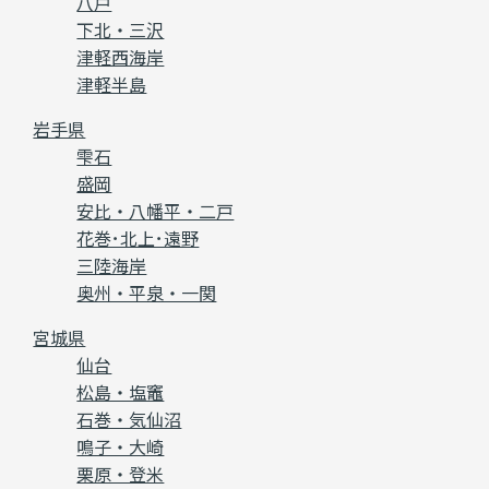
八戸
下北・三沢
津軽西海岸
津軽半島
岩手県
雫石
盛岡
安比・八幡平・二戸
花巻･北上･遠野
三陸海岸
奥州・平泉・一関
宮城県
仙台
松島・塩竈
石巻・気仙沼
鳴子・大崎
栗原・登米