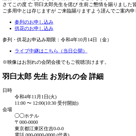
さてこの度 亡 羽臼太郎先生を偲び 生前ご懇情を賜りまし
ご多用中とは存じますが ご来臨賜りますよう謹んでご案内申
参列のお申し込み
供花のお申し込み
参列・供花お申込み期限：令和4年10月14日（金）
ライブ中継はこちら（当日公開）
※映像はお別れの会閉会後でもご視聴頂けます。
羽臼太郎 先生 お別れの会 詳細
日時
令和4年11月1日(火)
11:00 〜 12:00(10:30 受付開始)
会場
◯◯ホテル
〒000-0000
東京都江東区住吉0-0-0
電話 000-0000-0000 (代表)