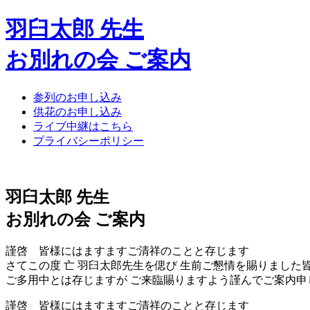
羽臼太郎 先生
お別れの会 ご案内
参列のお申し込み
供花のお申し込み
ライブ中継はこちら
プライバシーポリシー
羽臼太郎
先生
お別れの会 ご案内
謹啓 皆様にはますますご清祥のことと存じます
さてこの度 亡 羽臼太郎先生を偲び 生前ご懇情を賜りまし
ご多用中とは存じますが ご来臨賜りますよう謹んでご案内申
謹啓 皆様にはますますご清祥のことと存じます