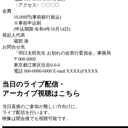
〈アクセス〉〇〇〇〇
会費
10,000円(事前銀行振込)
※事前申込制
(申込期限:令和4年10月14日)
発起人代表
蔵部 湊
お問合せ先
「羽臼太郎先生 お別れの会実行委員会」事務局
〒000-0000
東京都江東区住吉0-0-0
電話 000-0000-0000 E-mail XXXX@XXXX
当日のライブ配信・
アーカイブ視聴はこちら
当日直接のご参加が難しい方向けに、
ライブ配信を行います。
映像は閉会後でも視聴可能です。