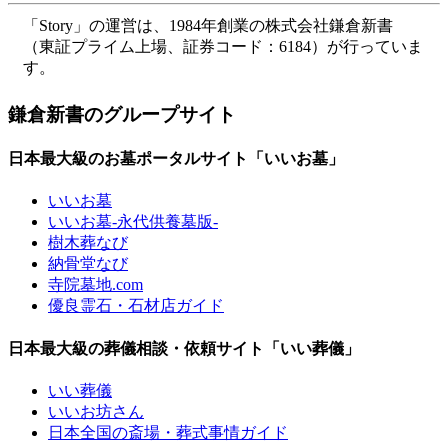
「Story」の運営は、1984年創業の株式会社鎌倉新書
（東証プライム上場、証券コード：6184）が行っていま
す。
鎌倉新書のグループサイト
日本最大級のお墓ポータルサイト「いいお墓」
いいお墓
いいお墓-永代供養墓版-
樹木葬なび
納骨堂なび
寺院墓地.com
優良霊石・石材店ガイド
日本最大級の葬儀相談・依頼サイト「いい葬儀」
いい葬儀
いいお坊さん
日本全国の斎場・葬式事情ガイド