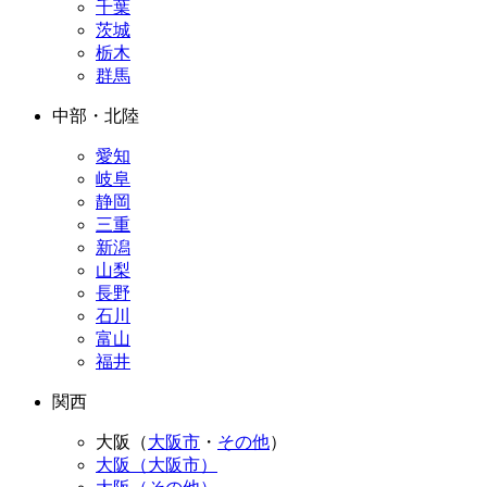
千葉
茨城
栃木
群馬
中部・北陸
愛知
岐阜
静岡
三重
新潟
山梨
長野
石川
富山
福井
関西
大阪（
大阪市
・
その他
）
大阪（大阪市）