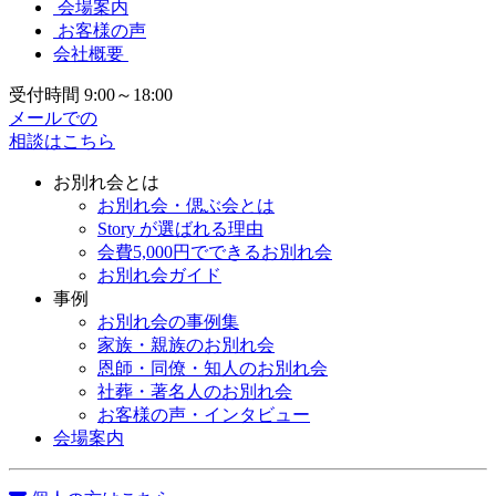
会場案内
お客様の声
会社概要
受付時間 9:00～18:00
メールでの
相談はこちら
お別れ会とは
お別れ会・偲ぶ会とは
Story が選ばれる理由
会費5,000円でできるお別れ会
お別れ会ガイド
事例
お別れ会の事例集
家族・親族のお別れ会
恩師・同僚・知人のお別れ会
社葬・著名人のお別れ会
お客様の声・インタビュー
会場案内