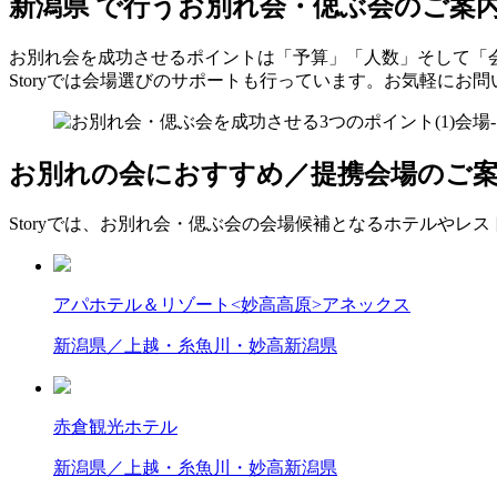
新潟県 で行う
お別れ会・偲ぶ会のご案
お別れ会を成功させるポイントは「予算」「人数」そして「
Storyでは会場選びのサポートも行っています。お気軽にお
お別れの会におすすめ／提携会場のご
Storyでは、お別れ会・偲ぶ会の会場候補となるホテルやレ
アパホテル＆リゾート<妙高高原>アネックス
新潟県／上越・糸魚川・妙高
新潟県
赤倉観光ホテル
新潟県／上越・糸魚川・妙高
新潟県