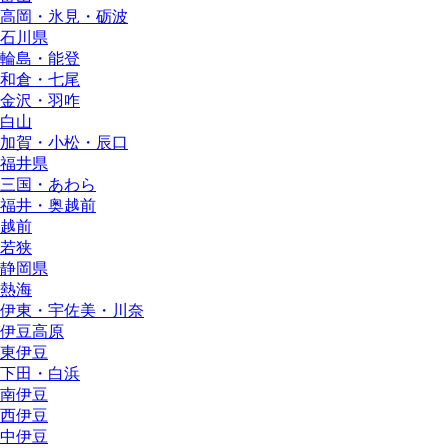
高岡・氷見・砺波
石川県
輪島・能登
和倉・七尾
金沢・羽咋
白山
加賀・小松・辰口
福井県
三国・あわら
福井・奥越前
越前
若狭
静岡県
熱海
伊東・宇佐美・川奈
伊豆高原
東伊豆
下田・白浜
南伊豆
西伊豆
中伊豆