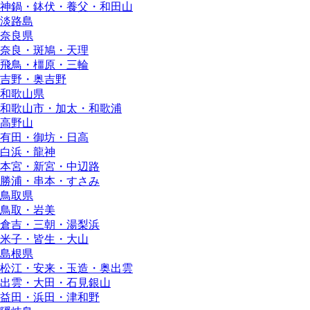
神鍋・鉢伏・養父・和田山
淡路島
奈良県
奈良・斑鳩・天理
飛鳥・橿原・三輪
吉野・奥吉野
和歌山県
和歌山市・加太・和歌浦
高野山
有田・御坊・日高
白浜・龍神
本宮・新宮・中辺路
勝浦・串本・すさみ
鳥取県
鳥取・岩美
倉吉・三朝・湯梨浜
米子・皆生・大山
島根県
松江・安来・玉造・奥出雲
出雲・大田・石見銀山
益田・浜田・津和野