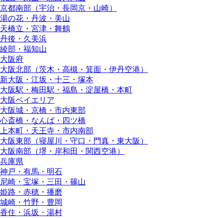
京都南部（宇治・長岡京・山崎）
湯の花・丹波・美山
天橋立・宮津・舞鶴
丹後・久美浜
綾部・福知山
大阪府
大阪北部（茨木・高槻・箕面・伊丹空港）
新大阪・江坂・十三・塚本
大阪駅・梅田駅・福島・淀屋橋・本町
大阪ベイエリア
大阪城・京橋・市内東部
心斎橋・なんば・四ツ橋
上本町・天王寺・市内南部
大阪東部（寝屋川・守口・門真・東大阪）
大阪南部（堺・岸和田・関西空港）
兵庫県
神戸・有馬・明石
尼崎・宝塚・三田・篠山
姫路・赤穂・播磨
城崎・竹野・豊岡
香住・浜坂・湯村