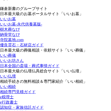
鎌倉新書のグループサイト
日本最大級のお墓ポータルサイト「いいお墓」
いいお墓
いいお墓-永代供養墓版-
樹木葬なび
納骨堂なび
寺院墓地.com
優良霊石・石材店ガイド
日本最大級の葬儀相談・依頼サイト「いい葬儀」
いい葬儀
いいお坊さん
日本全国の斎場・葬式事情ガイド
日本最大級の仏壇仏具総合サイト「いい仏壇」
いい仏壇
相続手続きの無料相談＆専門家紹介「いい相続」
いい相続
相続専門見積ガイド
e税理士
e行政書士
認知症・家族信託ガイド