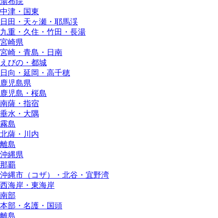
湯布院
中津・国東
日田・天ヶ瀬・耶馬渓
九重・久住・竹田・長湯
宮崎県
宮崎・青島・日南
えびの・都城
日向・延岡・高千穂
鹿児島県
鹿児島・桜島
南薩・指宿
垂水・大隅
霧島
北薩・川内
離島
沖縄県
那覇
沖縄市（コザ）・北谷・宜野湾
西海岸・東海岸
南部
本部・名護・国頭
離島