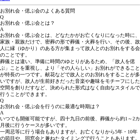
お別れ会・偲ぶ会のよくある質問
Q
お別れ会・偲ぶ会とは？
A
お別れ会・偲ぶ会とは、どなたかがお亡くなりになった時に、
家族・親族だけで、密葬の形で葬儀・火葬を行い、その後、故
人に縁（ゆかり）のある方が集まって故人とのお別れをする会
のことです。
葬儀とは違い、準備に時間のゆとりがあるため、「故人を偲
ぶ」ことを重視し、より「その人らしい」お別れができること
が特長の一つです。献花などで故人とのお別れをすることが多
いですが、故人が生前好きだった音楽や趣味をモチーフにした
空間を創りだすなど、決められた形式はなく自由なスタイルで
行うことができます。
Q
お別れ会・偲ぶ会を行うのに最適な時期は？
A
いつでも開催可能ですが、四十九日の前後、葬儀から約1～2カ
月後に行うケースが多いです。
一周忌等に行う場合もありますが、お亡くなりから5年・10年
の節目や、同窓会と兼ねたタイミングで行うこともあります。