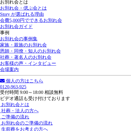
お別れ会とは
お別れ会・偲ぶ会とは
Story が選ばれる理由
会費5,000円でできるお別れ会
お別れ会ガイド
事例
お別れ会の事例集
家族・親族のお別れ会
恩師・同僚・知人のお別れ会
社葬・著名人のお別れ会
お客様の声・インタビュー
会場案内
個人の方はこちら
0120-963-925
受付時間 9:00～18:00 相談無料
ビデオ通話も受け付けております
お別れ会とは
社葬・法人の方へ
ご準備の流れ
お別れ会のご準備の流れ
生前葬をお考えの方へ