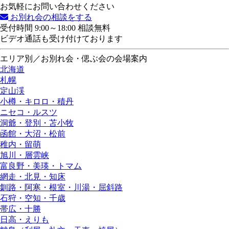
お気軽にお問い合わせください
お別れ会の相談をする
受付時間 9:00～18:00 相談無料
ビデオ通話も受け付けております
エリア別／お別れ会・偲ぶ会の会場案内
北海道
札幌
定山渓
小樽・キロロ・積丹
ニセコ・ルスツ
洞爺・登別・苫小牧
函館・大沼・松前
稚内・留萌
旭川・層雲峡
富良野・美瑛・トマム
網走・北見・知床
釧路・阿寒・根室・川湯・屈斜路
石狩・空知・千歳
帯広・十勝
日高・えりも