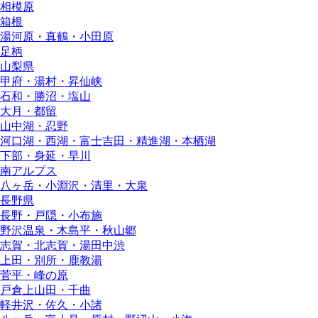
相模原
箱根
湯河原・真鶴・小田原
足柄
山梨県
甲府・湯村・昇仙峡
石和・勝沼・塩山
大月・都留
山中湖・忍野
河口湖・西湖・富士吉田・精進湖・本栖湖
下部・身延・早川
南アルプス
八ヶ岳・小淵沢・清里・大泉
長野県
長野・戸隠・小布施
野沢温泉・木島平・秋山郷
志賀・北志賀・湯田中渋
上田・別所・鹿教湯
菅平・峰の原
戸倉上山田・千曲
軽井沢・佐久・小諸