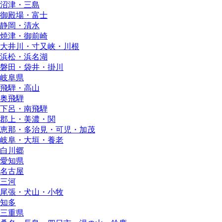
沼津・三島
御殿場・富士
静岡・清水
焼津・御前崎
大井川・寸又峡・川根
浜松・浜名湖
磐田・袋井・掛川
岐阜県
飛騨・高山
奥飛騨
下呂・南飛騨
郡上・美濃・関
恵那・多治見・可児・加茂
岐阜・大垣・養老
白川郷
愛知県
名古屋
三河
尾張・犬山・小牧
知多
三重県