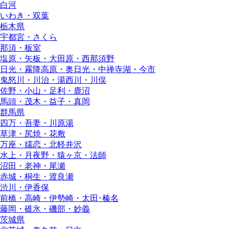
白河
いわき・双葉
栃木県
宇都宮・さくら
那須・板室
塩原・矢板・大田原・西那須野
日光・霧降高原・奥日光・中禅寺湖・今市
鬼怒川・川治・湯西川・川俣
佐野・小山・足利・鹿沼
馬頭・茂木・益子・真岡
群馬県
四万・吾妻・川原湯
草津・尻焼・花敷
万座・嬬恋・北軽井沢
水上・月夜野・猿ヶ京・法師
沼田・老神・尾瀬
赤城・桐生・渡良瀬
渋川・伊香保
前橋・高崎・伊勢崎・太田･榛名
藤岡・碓氷・磯部・妙義
茨城県