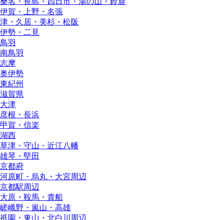
桑名・長島・四日市・湯の山・鈴鹿
伊賀・上野・名張
津・久居・美杉・松阪
伊勢・二見
鳥羽
南鳥羽
志摩
奥伊勢
東紀州
滋賀県
大津
彦根・長浜
甲賀・信楽
湖西
草津・守山・近江八幡
雄琴・堅田
京都府
河原町・烏丸・大宮周辺
京都駅周辺
大原・鞍馬・貴船
嵯峨野・嵐山・高雄
祇園・東山・北白川周辺