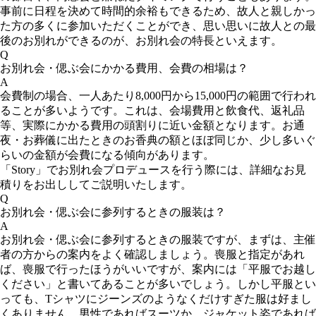
事前に日程を決めて時間的余裕もできるため、故人と親しかっ
た方の多くに参加いただくことができ、思い思いに故人との最
後のお別れができるのが、お別れ会の特長といえます。
Q
お別れ会・偲ぶ会にかかる費用、会費の相場は？
A
会費制の場合、一人あたり8,000円から15,000円の範囲で行われ
ることが多いようです。これは、会場費用と飲食代、返礼品
等、実際にかかる費用の頭割りに近い金額となります。お通
夜・お葬儀に出たときのお香典の額とほぼ同じか、少し多いぐ
らいの金額が会費になる傾向があります。
「Story」でお別れ会プロデュースを行う際には、詳細なお見
積りをお出ししてご説明いたします。
Q
お別れ会・偲ぶ会に参列するときの服装は？
A
お別れ会・偲ぶ会に参列するときの服装ですが、まずは、主催
者の方からの案内をよく確認しましょう。喪服と指定があれ
ば、喪服で行ったほうがいいですが、案内には「平服でお越し
ください」と書いてあることが多いでしょう。しかし平服とい
っても、Tシャツにジーンズのようなくだけすぎた服は好まし
くありません。男性であればスーツか、ジャケット姿であれば