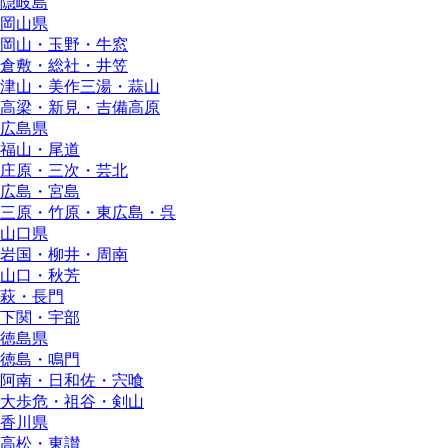
隠岐島
岡山県
岡山・玉野・牛窓
倉敷・総社・井笠
津山・美作三湯・蒜山
高梁・新見・吉備高原
広島県
福山・尾道
庄原・三次・芸北
広島・宮島
三原・竹原・東広島・呉
山口県
岩国・柳井・周南
山口・秋芳
萩・長門
下関・宇部
徳島県
徳島・鳴門
阿南・日和佐・宍喰
大歩危・祖谷・剣山
香川県
高松・東讃