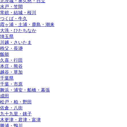
北茨城・奥久慈・日立
水戸・笠間
常総・結城・桜川
つくば・牛久
霞ヶ浦・土浦・鹿島・潮来
大洗・ひたちなか
埼玉県
川越・さいたま
秩父・長瀞
飯能
久喜・行田
本庄・熊谷
越谷・草加
千葉県
千葉・市原
舞浜・浦安・船橋・幕張
成田
松戸・柏・野田
佐倉・八街
九十九里・銚子
木更津・君津・富津
勝浦・鴨川