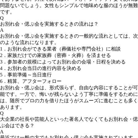
問題ないでしょう。女性もシンプルで地味めな服のほうが無難
です。
Q
お別れ会・偲ぶ会を実施するときの流れは？
A
お別れ会・偲ぶ会を実施するときの一般的な流れとしては、次
のような流れになります。
1．お別れ会ができる業者（葬儀社や専門会社）に相談
2．家族だけでの家族葬（密葬・火葬）を済ませる
3．参加者の規模によってお別れ会の会場・日程を決める
4．お別れ会当日の進行内容を決める
5．事前準備～当日進行
6．精算、アフターフォロー
お別れ会・偲ぶ会は、形式張らず、自由な内容にすることが可
能です。一方で、悔いが残らないよう丁寧に準備をするために
は、随所でプロの力を借りたほうがスムーズに進むことも多く
あります。
Q
大企業の社長や芸能人といった著名人でなくてもお別れ会・偲
ぶ会はできる？
A
最近では一般の方でもお別れ会・偲ぶ会を実施されています。