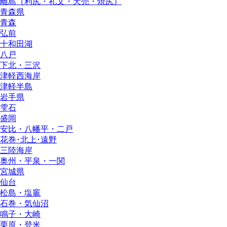
離島（利尻・礼文・天売・焼尻）
青森県
青森
弘前
十和田湖
八戸
下北・三沢
津軽西海岸
津軽半島
岩手県
雫石
盛岡
安比・八幡平・二戸
花巻･北上･遠野
三陸海岸
奥州・平泉・一関
宮城県
仙台
松島・塩竈
石巻・気仙沼
鳴子・大崎
栗原・登米