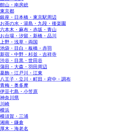
館山・南房総
東京都
銀座・日本橋・東京駅周辺
お茶の水・湯島・九段・後楽園
六本木・麻布・赤坂・青山
お台場・汐留・新橋・品川
上野・浅草・両国
池袋・目白・板橋・赤羽
新宿・中野・杉並・吉祥寺
渋谷・目黒・世田谷
蒲田・大森・羽田周辺
葛飾・江戸川・江東
八王子・立川・町田・府中・調布
青梅・奥多摩
伊豆七島・小笠原
神奈川県
川崎
横浜
横須賀・三浦
湘南・鎌倉
厚木・海老名