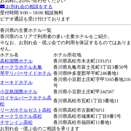
お気軽にお問い合わせください
お別れ会の相談をする
受付時間 9:00～18:00 相談無料
ビデオ通話も受け付けております
香川県の主要ホテル一覧
香川県のエリアで利用者の多い主要ホテルをご紹介。
※なお、お別れ会・偲ぶ会での利用を保証するものではありま
せん。
ホテル名
ホテル所在地
高松国際ホテル
香川県高松市木太町2191の1
オークラホテル丸亀
香川県丸亀市富士見町3丁目3番50号
琴平リバーサイドホテル
香川県仲多度郡琴平町246番地1
香川県小豆郡土庄町字甲5165番地216
オーキドホテル
号
小豆島国際ホテル
香川県小豆郡土庄町甲24の67
ロイヤルパークホテル高
香川県高松市瓦町1丁目3番地11
松
リーガホテルゼスト高松
香川県高松市古新町9の1
オークラホテル高松
香川県高松市城東町1丁目9番5号
チサンイン高松
香川県高松市福田町11番地1
お別れ会・偲ぶ会のご相談を承ります