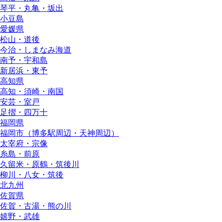
琴平・丸亀・坂出
小豆島
愛媛県
松山・道後
今治・しまなみ海道
南予・宇和島
新居浜・東予
高知県
高知・須崎・南国
安芸・室戸
足摺・四万十
福岡県
福岡市（博多駅周辺・天神周辺）
太宰府・宗像
糸島・前原
久留米・原鶴・筑後川
柳川・八女・筑後
北九州
佐賀県
佐賀・古湯・熊の川
嬉野・武雄