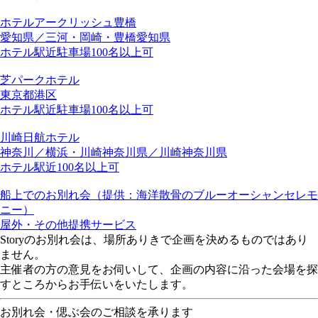
ホテルアークリッシュ豊橋
愛知県／三河・岡崎・豊橋
愛知県
ホテル
駅近
駐車場
100名以上可
芝パークホテル
東京都
港区
ホテル
駅近
駐車場
100名以上可
川崎日航ホテル
神奈川／横浜・川崎
神奈川県／川崎
神奈川県
ホテル
駅近
100名以上可
船上でのお別れ会（提供：海洋散骨のブルーオーシャンセレモ
ニー）
屋外・その他
提携サービス
Storyのお別れ会は、場所ありきで企画を決めるものではあり
ません。
主催者の方の意見をお伺いして、企画の内容に沿った会場を探
すところからお手伝いをいたします。
お別れ会・偲ぶ会のご相談を承ります