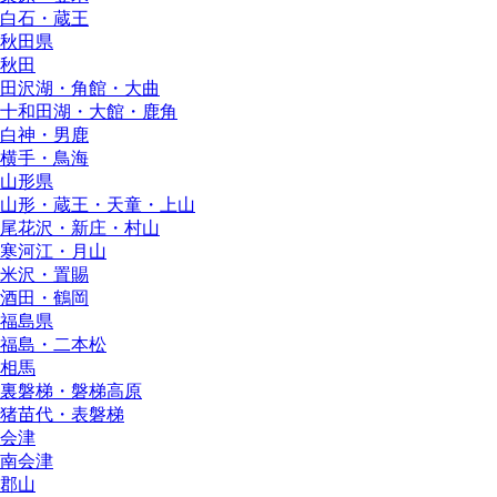
白石・蔵王
秋田県
秋田
田沢湖・角館・大曲
十和田湖・大館・鹿角
白神・男鹿
横手・鳥海
山形県
山形・蔵王・天童・上山
尾花沢・新庄・村山
寒河江・月山
米沢・置賜
酒田・鶴岡
福島県
福島・二本松
相馬
裏磐梯・磐梯高原
猪苗代・表磐梯
会津
南会津
郡山