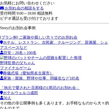
お気軽にお問い合わせください
お別れ会の相談をする
受付時間 9:00～18:00 相談無料
ビデオ通話も受け付けております
Storyのお別れ会事例
[プラン例] ご家族や親しい方々でのお別れ会
ホテル、レストラン、古民家、クルージング、居酒屋、シェ
アスペースなど
目安：20名～100名
野球監督の父ちゃん
ファイナルゲーム
葬儀式場（愛知県名古屋市）
家族・親族、野球や仕事、同級生など185名
「地元で愛された旦那様の1周忌のお別れ会」
ホテルウェルコ成田
50人
その他の非公開事例も多くあります。お手軽なものから大々的
なものまで