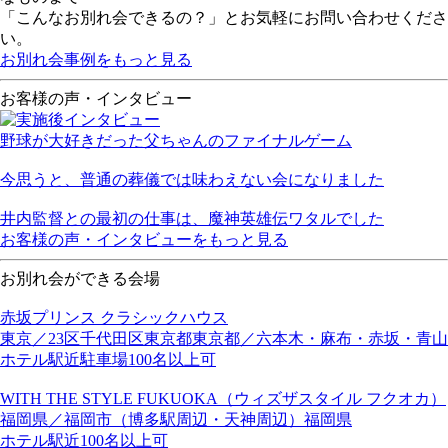
「こんなお別れ会できるの？」とお気軽にお問い合わせくださ
い。
お別れ会事例をもっと見る
お客様の声・インタビュー
野球が大好きだった父ちゃんのファイナルゲーム
今思うと、普通の葬儀では味わえない会になりました
井内監督との最初の仕事は、魔神英雄伝ワタルでした
お客様の声・インタビューをもっと見る
お別れ会ができる会場
赤坂プリンス クラシックハウス
東京／23区
千代田区
東京都
東京都／六本木・麻布・赤坂・青山
ホテル
駅近
駐車場
100名以上可
WITH THE STYLE FUKUOKA（ウィズザスタイル フクオカ）
福岡県／福岡市（博多駅周辺・天神周辺）
福岡県
ホテル
駅近
100名以上可