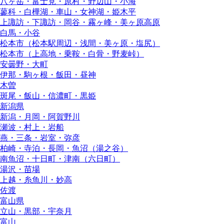
八ヶ岳・富士見・原村・野辺山・小海
蓼科・白樺湖・車山・女神湖・姫木平
上諏訪・下諏訪・岡谷・霧ヶ峰・美ヶ原高原
白馬・小谷
松本市（松本駅周辺・浅間・美ヶ原・塩尻）
松本市（上高地・乗鞍・白骨・野麦峠）
安曇野・大町
伊那・駒ヶ根・飯田・昼神
木曽
斑尾・飯山・信濃町・黒姫
新潟県
新潟・月岡・阿賀野川
瀬波・村上・岩船
燕・三条・岩室・弥彦
柏崎・寺泊・長岡・魚沼（湯之谷）
南魚沼・十日町・津南（六日町）
湯沢・苗場
上越・糸魚川・妙高
佐渡
富山県
立山・黒部・宇奈月
富山