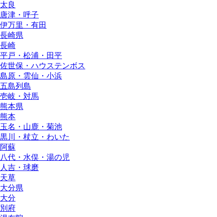
太良
唐津・呼子
伊万里・有田
長崎県
長崎
平戸・松浦・田平
佐世保・ハウステンボス
島原・雲仙・小浜
五島列島
壱岐・対馬
熊本県
熊本
玉名・山鹿・菊池
黒川・杖立・わいた
阿蘇
八代・水俣・湯の児
人吉・球磨
天草
大分県
大分
別府