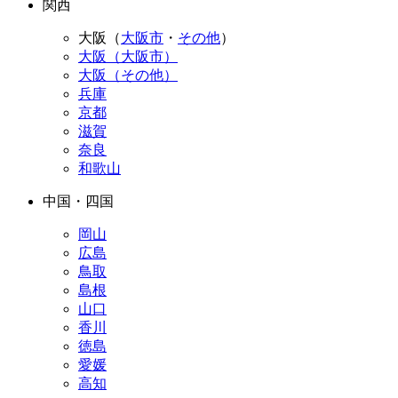
関西
大阪（
大阪市
・
その他
）
大阪（大阪市）
大阪（その他）
兵庫
京都
滋賀
奈良
和歌山
中国・四国
岡山
広島
鳥取
島根
山口
香川
徳島
愛媛
高知