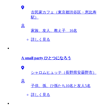
古民家カフェ（東京都渋谷区・恵比寿
駅）
家族、友人、教え子 16名
詳しく見る
A small party ひとつになろう
シャロムヒュッテ（長野県安曇野市）
子供、孫、ひ孫たち10名と友人5名
詳しく見る