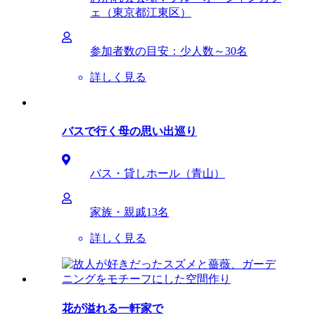
ェ（東京都江東区）
参加者数の目安：少人数～30名
詳しく見る
バスで行く母の思い出巡り
バス・貸しホール（青山）
家族・親戚13名
詳しく見る
花が溢れる一軒家で