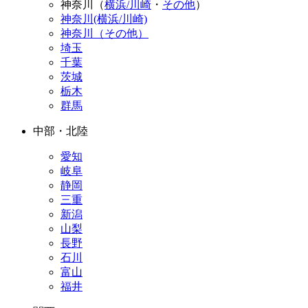
神奈川（
横浜/川崎
・
その他
）
神奈川(横浜/川崎)
神奈川（その他）
埼玉
千葉
茨城
栃木
群馬
中部・北陸
愛知
岐阜
静岡
三重
新潟
山梨
長野
石川
富山
福井