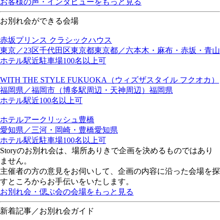
お客様の声・インタビューをもっと見る
お別れ会ができる会場
赤坂プリンス クラシックハウス
東京／23区
千代田区
東京都
東京都／六本木・麻布・赤坂・青山
ホテル
駅近
駐車場
100名以上可
WITH THE STYLE FUKUOKA（ウィズザスタイル フクオカ）
福岡県／福岡市（博多駅周辺・天神周辺）
福岡県
ホテル
駅近
100名以上可
ホテルアークリッシュ豊橋
愛知県／三河・岡崎・豊橋
愛知県
ホテル
駅近
駐車場
100名以上可
Storyのお別れ会は、場所ありきで企画を決めるものではあり
ません。
主催者の方の意見をお伺いして、企画の内容に沿った会場を探
すところからお手伝いをいたします。
お別れ会・偲ぶ会の会場をもっと見る
新着記事／お別れ会ガイド