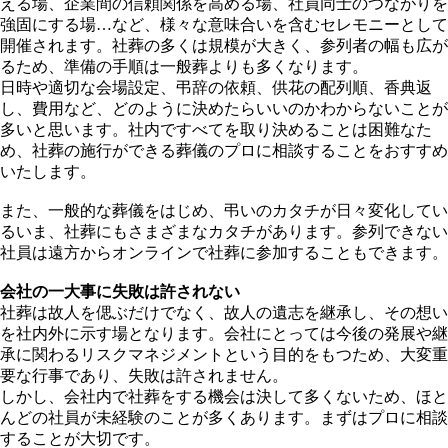
える場、企業間の信頼関係を高める場、社員同士のつながりを
強固にする場…など、様々な意味合いを含むセレモニーとして
開催されます。社葬の多くは規模が大きく、参列者の幅も広が
るため、準備の手順は一般葬よりも多くなります。
日時や適切な会場設定、弔辞の依頼、供花の配列順、香典返
し、費用など、どのように決めたらいいのかわからないことが
多いと思います。社内ですべてを取り決めることは困難なた
め、社葬の施行ができる葬儀のプロに相談することをおすすめ
いたします。
また、一般的な葬儀をはじめ、弔いのカタチが日々変化してい
るいま、社葬にもさまざまなカタチがあります。参列できない
社員は遠方からオンラインで社葬に参加することもできます。
会社の一大事に失敗は許されない
社葬は故人を偲ぶだけでなく、故人の遺志を継承し、その想い
を社内外に示す場となります。会社にとっては今後の発展や継
承に関わるリスクマネジメントという目的をもつため、大変重
要な行事であり、失敗は許されません。
しかし、会社内で社葬をする機会は決して多くないため、ほと
んどの社員が未経験のことが多くあります。まずはプロに相談
することが大切です。