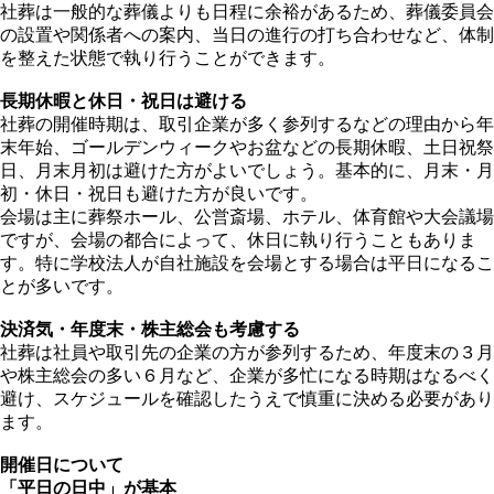
社葬は一般的な葬儀よりも日程に余裕があるため、葬儀委員会
の設置や関係者への案内、当日の進行の打ち合わせなど、体制
を整えた状態で執り行うことができます。
長期休暇と休日・祝日は避ける
社葬の開催時期は、取引企業が多く参列するなどの理由から年
末年始、ゴールデンウィークやお盆などの長期休暇、土日祝祭
日、月末月初は避けた方がよいでしょう。基本的に、月末・月
初・休日・祝日も避けた方が良いです。
会場は主に葬祭ホール、公営斎場、ホテル、体育館や大会議場
ですが、会場の都合によって、休日に執り行うこともありま
す。特に学校法人が自社施設を会場とする場合は平日になるこ
とが多いです。
決済気・年度末・株主総会も考慮する
社葬は社員や取引先の企業の方が参列するため、年度末の３月
や株主総会の多い６月など、企業が多忙になる時期はなるべく
避け、スケジュールを確認したうえで慎重に決める必要があり
ます。
開催日について
「平日の日中」が基本