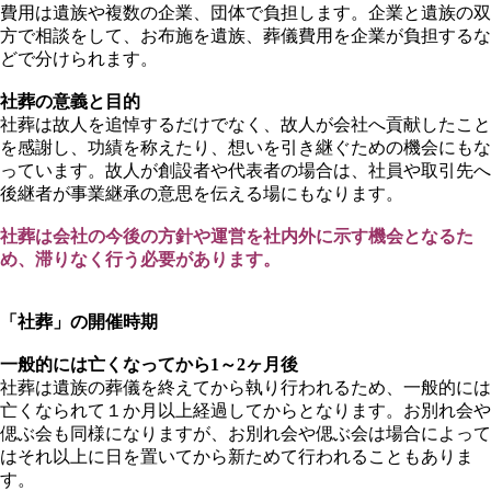
費用は遺族や複数の企業、団体で負担します。企業と遺族の双
方で相談をして、お布施を遺族、葬儀費用を企業が負担するな
どで分けられます。
社葬の意義と目的
社葬は故人を追悼するだけでなく、故人が会社へ貢献したこと
を感謝し、功績を称えたり、想いを引き継ぐための機会にもな
っています。故人が創設者や代表者の場合は、社員や取引先へ
後継者が事業継承の意思を伝える場にもなります。
社葬は会社の今後の方針や運営を社内外に示す機会となるた
め、滞りなく行う必要があります。
「社葬」の開催時期
一般的には亡くなってから
1
～
2
ヶ月後
社葬は遺族の葬儀を終えてから執り行われるため、一般的には
亡くなられて１か月以上経過してからとなります。お別れ会や
偲ぶ会も同様になりますが、お別れ会や偲ぶ会は場合によって
はそれ以上に日を置いてから新ためて行われることもありま
す。