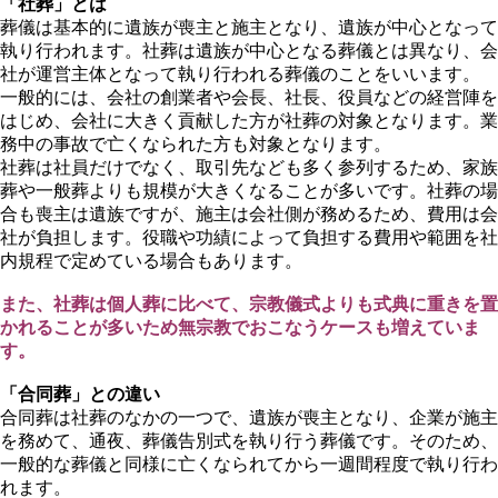
「社葬」とは
葬儀は基本的に遺族が喪主と施主となり、遺族が中心となって
執り行われます。社葬は遺族が中心となる葬儀とは異なり、会
社が運営主体となって執り行われる葬儀のことをいいます。
一般的には、会社の創業者や会長、社長、役員などの経営陣を
はじめ、会社に大きく貢献した方が社葬の対象となります。業
務中の事故で亡くなられた方も対象となります。
社葬は社員だけでなく、取引先なども多く参列するため、家族
葬や一般葬よりも規模が大きくなることが多いです。社葬の場
合も喪主は遺族ですが、施主は会社側が務めるため、費用は会
社が負担します。役職や功績によって負担する費用や範囲を社
内規程で定めている場合もあります。
また、社葬は個人葬に比べて、宗教儀式よりも式典に重きを置
かれることが多いため無宗教でおこなうケースも増えていま
す。
「合同葬」との違い
合同葬は社葬のなかの一つで、遺族が喪主となり、企業が施主
を務めて、通夜、葬儀告別式を執り行う葬儀です。そのため、
一般的な葬儀と同様に亡くなられてから一週間程度で執り行わ
れます。