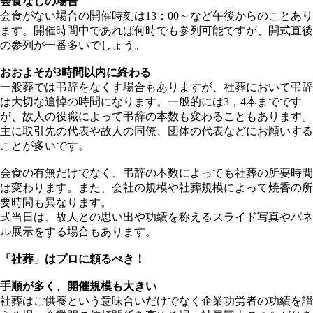
会食なしの場合
会食がない場合の開催時刻は
13
：
00
～など午後からのことあり
ます。開催時間中であれば何時でも参列可能ですが、開式直後
の参列が一番多いでしょう。
おおよそが
3
時間以内に終わる
一般葬では弔辞をなくす場合もありますが、社葬において弔辞
は大切な追悼の時間になります。一般的には
3
，
4
本までです
が、故人の役職によって弔辞の本数も変わることもあります。
主に取引先の代表や故人の同僚、団体の代表などにお願いする
ことが多いです。
会食の有無だけでなく、弔辞の本数によっても社葬の所要時間
は変わります。また、会社の規模や社葬規模によって焼香の所
要時間も異なります。
式当日は、故人との思い出や功績を称えるスライド写真やパネ
ル展示をする場合もあります。
「社葬」はプロに頼るべき！
手順が多く、開催規模も大きい
社葬はご供養という意味合いだけでなく企業功労者の功績を讃