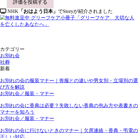
NHK
「おはよう日本」
でStoryが紹介されました
カテゴリー
お別れ会
社葬
新着
お別れの会の服装マナー｜喪服との違いや男女別・立場別の選
び方を解説
お別れ会／服装・マナー
お別れの会に香典は必要？失敗しない香典の包み方や表書きの
マナーを知ろう
お別れ会／服装・マナー
お別れの会に行けないときのマナー｜欠席連絡・香典・弔電の
正しい対応