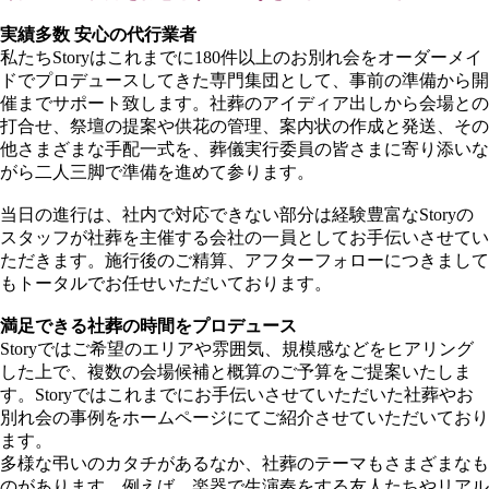
実績多数 安心の代行業者
私たち
Story
はこれまでに180件以上のお別れ会をオーダーメイ
ドでプロデュースしてきた専門集団として、事前の準備から開
催までサポート致します。社葬のアイディア出しから会場との
打合せ、祭壇の提案や供花の管理、案内状の作成と発送、その
他さまざまな手配一式を、葬儀実行委員の皆さまに寄り添いな
がら二人三脚で準備を進めて参ります。
当日の進行は、社内で対応できない部分は経験豊富な
Story
の
スタッフが社葬を主催する会社の一員としてお手伝いさせてい
ただきます。施行後のご精算、アフターフォローにつきまして
もトータルでお任せいただいております。
満足できる社葬の時間をプロデュース
Story
ではご希望のエリアや雰囲気、規模感などをヒアリング
した上で、複数の会場候補と概算のご予算をご提案いたしま
す。
Story
ではこれまでにお手伝いさせていただいた社葬やお
別れ会の事例をホームページにてご紹介させていただいており
ます。
多様な弔いのカタチがあるなか、社葬のテーマもさまざまなも
のがあります。例えば、楽器で生演奏をする友人たちやリアル