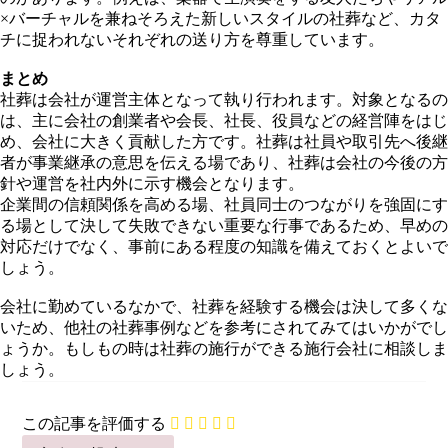
×バーチャルを兼ねそろえた新しいスタイルの社葬など、カタ
チに捉われないそれぞれの送り方を尊重しています。
まとめ
社葬は会社が運営主体となって執り行われます。対象となるの
は、主に会社の創業者や会長、社長、役員などの経営陣をはじ
め、会社に大きく貢献した方です。社葬は社員や取引先へ後継
者が事業継承の意思を伝える場であり、社葬は会社の今後の方
針や運営を社内外に示す機会となります。
企業間の信頼関係を高める場、社員同士のつながりを強固にす
る場として決して失敗できない重要な行事であるため、早めの
対応だけでなく、事前にある程度の知識を備えておくとよいで
しょう。
会社に勤めているなかで、社葬を経験する機会は決して多くな
いため、他社の社葬事例などを参考にされてみてはいかがでし
ょうか。もしもの時は社葬の施行ができる施行会社に相談しま
しょう。
この記事を評価する