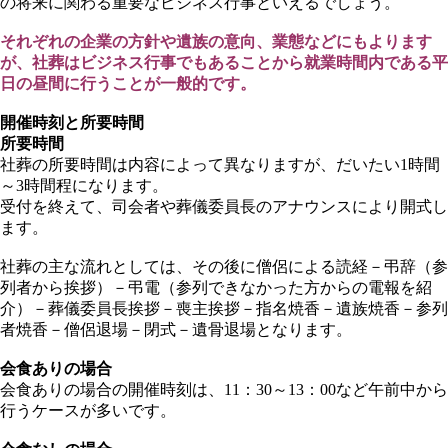
の将来に関わる重要なビジネス行事といえるでしょう。
それぞれの企業の方針や遺族の意向、業態などにもよります
が、社葬はビジネス行事でもあることから就業時間内である平
日の昼間に行うことが一般的です。
開催時刻と所要時間
所要時間
社葬の所要時間は内容によって異なりますが、だいたい
1
時間
～
3
時間程になります。
受付を終えて、司会者や葬儀委員長のアナウンスにより開式し
ます。
社葬の主な流れとしては、その後に僧侶による読経－弔辞（参
列者から挨拶）－弔電（参列できなかった方からの電報を紹
介）－葬儀委員長挨拶－喪主挨拶－指名焼香－遺族焼香－参列
者焼香－僧侶退場－閉式－遺骨退場となります。
会食ありの場合
会食ありの場合の開催時刻は、
11
：
30
～
13
：
00
など午前中から
行うケースが多いです。