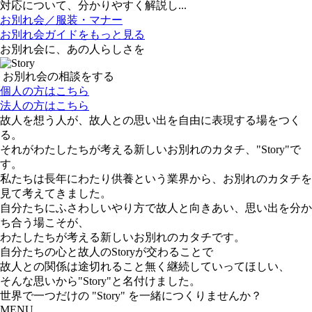
対応について、分かりやすく解説し...
お別れ会／服装・マナー
お別れ会ガイドをもっと見る
お別れ会に、あの人らしさを
お別れ会の相談をする
個人の方はこちら
法人の方はこちら
故人を想う人が、故人との思い出を自由に表現する場をつく
る。
それがわたしたちが考える新しいお別れのカタチ、"Story"で
す。
私たちは長年にわたり供養という業界から、お別れのカタチを
見て考えてきました。
自分たちにふさわしいやり方で故人と向きあい、思い出を分か
ち合う場こそが、
わたしたちが考える新しいお別れのカタチです。
自分たちの心と故人のStoryが交わることで
故人との関係は途切れること無く継続していってほしい、
そんな思いから"Story"と名付けました。
世界で一つだけの "Story" を一緒につくりませんか？
MENU