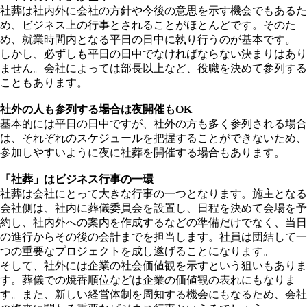
社葬は社内外に会社の方針や今後の意思を示す機会でもあるた
め、ビジネス上の行事とされることがほとんどです。そのた
め、就業時間内となる平日の日中に執り行うのが基本です。
しかし、必ずしも平日の日中でなければならない決まりはあり
ません。会社によっては部長以上など、役職を決めて参列する
こともあります。
社外の人も参列する場合は夜開催も
OK
基本的には平日の日中ですが、社外の方も多く参列される場合
は、それぞれのスケジュールを把握することができないため、
参加しやすいように夜に社葬を開催する場合もあります。
「社葬」はビジネス行事の一環
社葬は会社にとって大きな行事の一つとなります。施主となる
会社側は、社内に葬儀委員会を設置し、日程を決めて会場を予
約し、社内外への案内を作成するなどの準備だけでなく、当日
の進行からその後の会計までを担当します。社員は団結して一
つの重要なプロジェクトを成し遂げることになります。
そして、社外には企業の社会価値観を示すという狙いもありま
す。葬儀での焼香順位などは企業の価値観の表れにもなりま
す。また、新しい経営体制を周知する機会にもなるため、会社