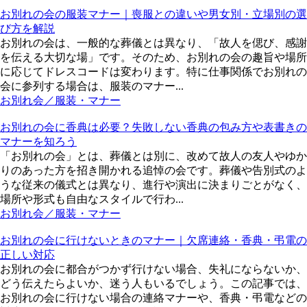
お別れの会の服装マナー｜喪服との違いや男女別・立場別の選
び方を解説
お別れの会は、一般的な葬儀とは異なり、「故人を偲び、感謝
を伝える大切な場」です。そのため、お別れの会の趣旨や場所
に応じてドレスコードは変わります。特に仕事関係でお別れの
会に参列する場合は、服装のマナー...
お別れ会／服装・マナー
お別れの会に香典は必要？失敗しない香典の包み方や表書きの
マナーを知ろう
「お別れの会」とは、葬儀とは別に、改めて故人の友人やゆか
りのあった方を招き開かれる追悼の会です。葬儀や告別式のよ
うな従来の儀式とは異なり、進行や演出に決まりごとがなく、
場所や形式も自由なスタイルで行わ...
お別れ会／服装・マナー
お別れの会に行けないときのマナー｜欠席連絡・香典・弔電の
正しい対応
お別れの会に都合がつかず行けない場合、失礼にならないか、
どう伝えたらよいか、迷う人もいるでしょう。この記事では、
お別れの会に行けない場合の連絡マナーや、香典・弔電などの