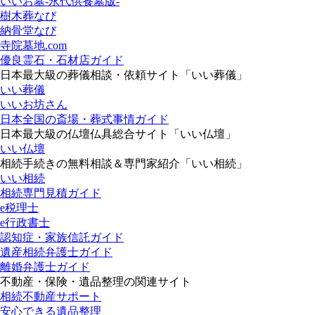
いいお墓-永代供養墓版-
樹木葬なび
納骨堂なび
寺院墓地.com
優良霊石・石材店ガイド
日本最大級の葬儀相談・依頼サイト「いい葬儀」
いい葬儀
いいお坊さん
日本全国の斎場・葬式事情ガイド
日本最大級の仏壇仏具総合サイト「いい仏壇」
いい仏壇
相続手続きの無料相談＆専門家紹介「いい相続」
いい相続
相続専門見積ガイド
e税理士
e行政書士
認知症・家族信託ガイド
遺産相続弁護士ガイド
離婚弁護士ガイド
不動産・保険・遺品整理の関連サイト
相続不動産サポート
安心できる遺品整理