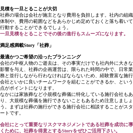
見積を一旦とることが大切
社葬の場合は会社が施主となり費用を負担します。社内の組織
体制や、費用の範囲などをあらかじめ定めておくと落ち着いて
行動することができるでしょう。
一旦見積をとることでその後の進行もスムーズになります。
満足感満載Story
「社葬」
最適かつご希望の沿ったプランニング
会社の中枢人物のご逝去は、その事実だけでも社内外に大きな
影響を与え、社葬の企画運営は、限られた時間の中で、日常業
務と並行しながら行わなければならないため、経験豊富な施行
会社といかに良いチームワークを組むことができるか、という
点がポイントになります。
なかには家族葬など小規模な葬儀に特化している施行会社もあ
り、大規模な葬儀を施行できないこともあるため注意しましょ
う。まずは社葬の施行ができる施行会社に相談することがスタ
ートです。
会社にとって重要なリスクマネジメントである社葬を成功に導
くために、社葬を得意とするStoryをぜひご活用下さい。