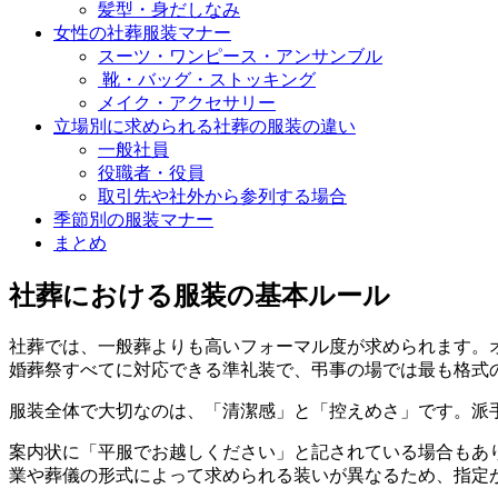
髪型・身だしなみ
女性の社葬服装マナー
スーツ・ワンピース・アンサンブル
靴・バッグ・ストッキング
メイク・アクセサリー
立場別に求められる社葬の服装の違い
一般社員
役職者・役員
取引先や社外から参列する場合
季節別の服装マナー
まとめ
社葬における服装の基本ルール
社葬では、一般葬よりも高いフォーマル度が求められます。
婚葬祭すべてに対応できる準礼装で、弔事の場では最も格式
服装全体で大切なのは、「清潔感」と「控えめさ」です。派
案内状に「平服でお越しください」と記されている場合もあ
業や葬儀の形式によって求められる装いが異なるため、指定