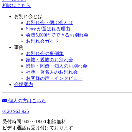
相談はこちら
お別れ会とは
お別れ会・偲ぶ会とは
Story が選ばれる理由
会費5,000円でできるお別れ会
お別れ会ガイド
事例
お別れ会の事例集
家族・親族のお別れ会
恩師・同僚・知人のお別れ会
社葬・著名人のお別れ会
お客様の声・インタビュー
会場案内
個人の方はこちら
0120-963-925
受付時間 9:00～18:00 相談無料
ビデオ通話も受け付けております