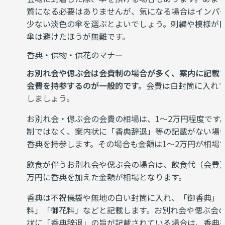
質になる必要はありませんが、気になる場合はインパ
少ない淡色の傘を選ぶとよいでしょう。刺繍や模様が
傘は避けたほうが無難です。
香典・供物・供花のマナー
お別れ会や偲ぶ会は会費制の場合が多く、案内に記載
会費を持参するのが一般的です。
会費は白封筒に入れ
しましょう。
お別れ会・偲ぶ会の会費の相場は、1～2万円程度です
制ではなく、案内状に「香典辞退」等の記載がない場
香典を持参します。その場合も金額は1～2万円が相場
飲食が伴うお別れ会や偲ぶ会の場合は、飲食代（会費）
万円に香典を加えた金額が相場となります。
香典は不祝儀袋や無地の白い封筒に入れ、「御香典」
料」「御花料」などと記載します。お別れ会や偲ぶ会
状に「香典辞退」の旨が記載されている場合は、香典