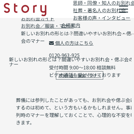
恩師・同僚・知人のお別れ
社葬・著名人のお別れ会
お客様の声・インタビュー
お別れ会ガイド
会場案内
お別れ会／服装・マナー
新しいお別れの形とは？間違いやすいお別れ会・偲
会のマナー
個人の方はこちら
0120-963-925
新しいお別れの形とは？間違いやすいお別れ会・偲ぶ会の
ナー
受付時間 9:00～18:00 相談無料
ビデオ通話も受け付けております
お別れ会／服装・マナー
葬儀には参列したことがあっても、お別れ会や偲ぶ会
するのは初めて、という方もいるかもしれません。事
列時のマナーを理解しておくことで、心理的な不安を
きます。