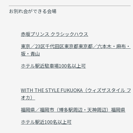
お別れ会ができる会場
赤坂プリンス クラシックハウス
東京／23区
千代田区
東京都
東京都／六本木・麻布・
坂・青山
ホテル
駅近
駐車場
100名以上可
WITH THE STYLE FUKUOKA（ウィズザスタイル フ
オカ）
福岡県／福岡市（博多駅周辺・天神周辺）
福岡県
ホテル
駅近
100名以上可