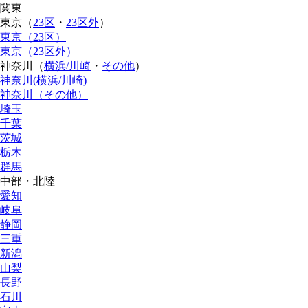
関東
東京（
23区
・
23区外
）
東京（23区）
東京（23区外）
神奈川（
横浜/川崎
・
その他
）
神奈川(横浜/川崎)
神奈川（その他）
埼玉
千葉
茨城
栃木
群馬
中部・北陸
愛知
岐阜
静岡
三重
新潟
山梨
長野
石川