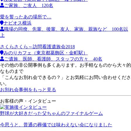
ご家族、ご友人 120名
愛を誓ったあの場所で…
ナビオス横浜
職場の同僚、先輩、後輩、友人、家族、親族など 100名以
上
さくらさくら～訪問看護遺族会2018
みのりカフェ（東京都葛飾区・金町駅）
ご遺族、医師、看護師、スタッフの方々 40名
その他の非公開事例も多くあります。お手軽なものから大々的
なものまで
「こんなお別れ会できるの？」とお気軽にお問い合わせくださ
い。
お別れ会事例をもっと見る
お客様の声・インタビュー
野球が大好きだった父ちゃんのファイナルゲーム
今思うと、普通の葬儀では味わえない会になりました