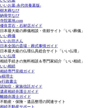
いいお墓
いいお墓-永代供養墓版-
樹木葬なび
納骨堂なび
寺院墓地.com
優良霊石・石材店ガイド
日本最大級の葬儀相談・依頼サイト「いい葬儀」
いい葬儀
いいお坊さん
日本全国の斎場・葬式事情ガイド
日本最大級の仏壇仏具総合サイト「いい仏壇」
いい仏壇
相続手続きの無料相談＆専門家紹介「いい相続」
いい相続
相続専門見積ガイド
e税理士
e行政書士
認知症・家族信託ガイド
遺産相続弁護士ガイド
離婚弁護士ガイド
不動産・保険・遺品整理の関連サイト
相続不動産サポート