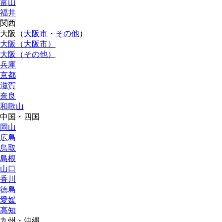
富山
福井
関西
大阪（
大阪市
・
その他
）
大阪（大阪市）
大阪（その他）
兵庫
京都
滋賀
奈良
和歌山
中国・四国
岡山
広島
鳥取
島根
山口
香川
徳島
愛媛
高知
九州・沖縄