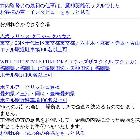
井内監督との最初の仕事は、魔神英雄伝ワタルでした
お客様の声・インタビューをもっと見る
お別れ会ができる会場
赤坂プリンス クラシックハウス
東京／23区
千代田区
東京都
東京都／六本木・麻布・赤坂・青山
ホテル
駅近
駐車場
100名以上可
WITH THE STYLE FUKUOKA（ウィズザスタイル フクオカ）
福岡県／福岡市（博多駅周辺・天神周辺）
福岡県
ホテル
駅近
100名以上可
ホテルアークリッシュ豊橋
愛知県／三河・岡崎・豊橋
愛知県
ホテル
駅近
駐車場
100名以上可
Storyのお別れ会は、場所ありきで企画を決めるものではあり
ません。
主催者の方の意見をお伺いして、企画の内容に沿った会場を探
すところからお手伝いをいたします。
お別れ会・偲ぶ会の会場をもっと見る