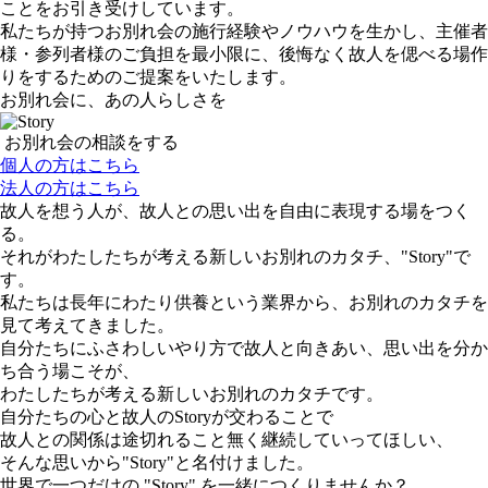
ことをお引き受けしています。
私たちが持つお別れ会の施行経験やノウハウを生かし、主催者
様・参列者様のご負担を最小限に、後悔なく故人を偲べる場作
りをするためのご提案をいたします。
お別れ会に、あの人らしさを
お別れ会の相談をする
個人の方はこちら
法人の方はこちら
故人を想う人が、故人との思い出を自由に表現する場をつく
る。
それがわたしたちが考える新しいお別れのカタチ、"Story"で
す。
私たちは長年にわたり供養という業界から、お別れのカタチを
見て考えてきました。
自分たちにふさわしいやり方で故人と向きあい、思い出を分か
ち合う場こそが、
わたしたちが考える新しいお別れのカタチです。
自分たちの心と故人のStoryが交わることで
故人との関係は途切れること無く継続していってほしい、
そんな思いから"Story"と名付けました。
世界で一つだけの "Story" を一緒につくりませんか？