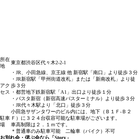
所在
東京都渋谷区代々木2-2-1
地
・JR、小田急線、京王線 他 新宿駅「南口」より徒歩３分
・JR新宿駅「甲州街道改札」または「新南改札」より徒
アク
歩３分
セス
・都営地下鉄新宿駅「A1」出口より徒歩１分
・バスタ新宿（新宿高速バスターミナル）より徒歩３分
・JR代々木駅より「北口」徒歩３分
小田急サザンタワーのビル内には、地下（Ｂ１Ｆ-Ｂ２
駐車
Ｆ）に３２４台収容可能な駐車場がございます。
場
車高制限は２．１ｍです。
＊普通車のみ駐車可能 二輪車（バイク）不可
お別れ会・偲ぶ会なら「Story」