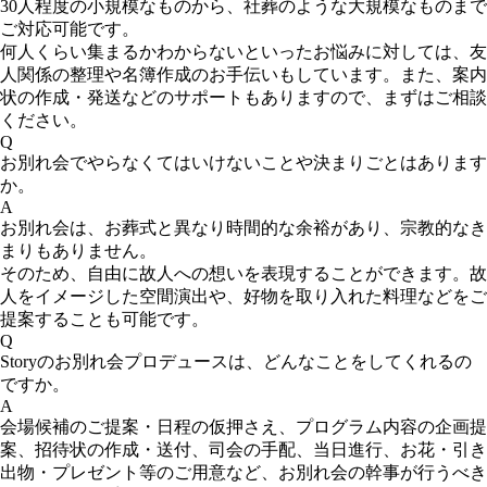
30人程度の小規模なものから、社葬のような大規模なものまで
ご対応可能です。
何人くらい集まるかわからないといったお悩みに対しては、友
人関係の整理や名簿作成のお手伝いもしています。また、案内
状の作成・発送などのサポートもありますので、まずはご相談
ください。
Q
お別れ会でやらなくてはいけないことや決まりごとはあります
か。
A
お別れ会は、お葬式と異なり時間的な余裕があり、宗教的なき
まりもありません。
そのため、自由に故人への想いを表現することができます。故
人をイメージした空間演出や、好物を取り入れた料理などをご
提案することも可能です。
Q
Storyのお別れ会プロデュースは、どんなことをしてくれるの
ですか。
A
会場候補のご提案・日程の仮押さえ、プログラム内容の企画提
案、招待状の作成・送付、司会の手配、当日進行、お花・引き
出物・プレゼント等のご用意など、お別れ会の幹事が行うべき