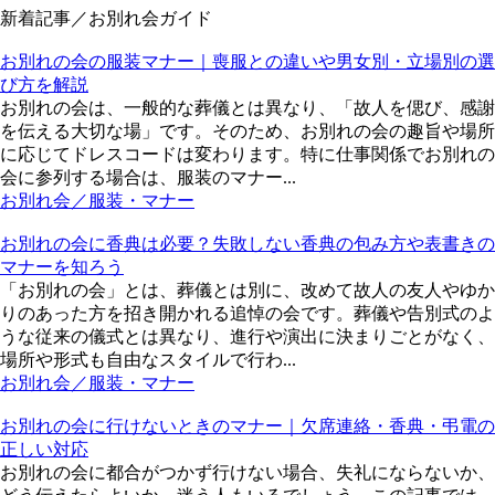
新着記事／お別れ会ガイド
お別れの会の服装マナー｜喪服との違いや男女別・立場別の選
び方を解説
お別れの会は、一般的な葬儀とは異なり、「故人を偲び、感謝
を伝える大切な場」です。そのため、お別れの会の趣旨や場所
に応じてドレスコードは変わります。特に仕事関係でお別れの
会に参列する場合は、服装のマナー...
お別れ会／服装・マナー
お別れの会に香典は必要？失敗しない香典の包み方や表書きの
マナーを知ろう
「お別れの会」とは、葬儀とは別に、改めて故人の友人やゆか
りのあった方を招き開かれる追悼の会です。葬儀や告別式のよ
うな従来の儀式とは異なり、進行や演出に決まりごとがなく、
場所や形式も自由なスタイルで行わ...
お別れ会／服装・マナー
お別れの会に行けないときのマナー｜欠席連絡・香典・弔電の
正しい対応
お別れの会に都合がつかず行けない場合、失礼にならないか、