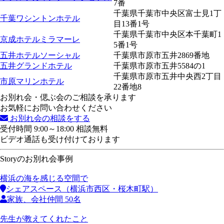
7番
千葉県千葉市中央区富士見1丁
千葉ワシントンホテル
目13番1号
千葉県千葉市中央区本千葉町1
京成ホテルミラマーレ
5番1号
五井ホテルソーシャル
千葉県市原市五井2869番地
五井グランドホテル
千葉県市原市五井5584の1
千葉県市原市五井中央西2丁目
市原マリンホテル
22番地8
お別れ会・偲ぶ会のご相談を承ります
お気軽にお問い合わせください
お別れ会の相談をする
受付時間 9:00～18:00 相談無料
ビデオ通話も受け付けております
Storyのお別れ会事例
横浜の海を感じる空間で
シェアスペース（横浜市西区・桜木町駅）
家族、会社仲間 50名
先生が教えてくれたこと