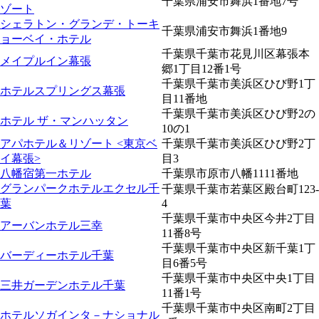
千葉県浦安市舞浜1番地7号
ゾート
シェラトン・グランデ・トーキ
千葉県浦安市舞浜1番地9
ョーベイ・ホテル
千葉県千葉市花見川区幕張本
メイプルイン幕張
郷1丁目12番1号
千葉県千葉市美浜区ひび野1丁
ホテルスプリングス幕張
目11番地
千葉県千葉市美浜区ひび野2の
ホテル ザ・マンハッタン
10の1
アパホテル＆リゾート <東京ベ
千葉県千葉市美浜区ひび野2丁
イ幕張>
目3
八幡宿第一ホテル
千葉県市原市八幡1111番地
グランパークホテルエクセル千
千葉県千葉市若葉区殿台町123-
葉
4
千葉県千葉市中央区今井2丁目
アーバンホテル三幸
11番8号
千葉県千葉市中央区新千葉1丁
バーディーホテル千葉
目6番5号
千葉県千葉市中央区中央1丁目
三井ガーデンホテル千葉
11番1号
千葉県千葉市中央区南町2丁目
ホテルソガインタ－ナショナル