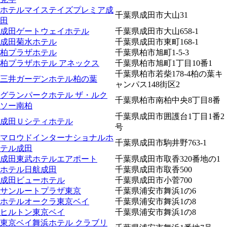
ホテルマイステイズプレミア成
千葉県成田市大山31
田
成田ゲートウェイホテル
千葉県成田市大山658-1
成田菊水ホテル
千葉県成田市東町168-1
柏プラザホテル
千葉県柏市旭町1-5-3
柏プラザホテル アネックス
千葉県柏市旭町1丁目10番1
千葉県柏市若柴178-4柏の葉キ
三井ガーデンホテル柏の葉
ャンパス148街区2
グランパークホテル ザ・ルク
千葉県柏市南柏中央8丁目8番
ソー南柏
千葉県成田市囲護台1丁目1番2
成田Ｕシティホテル
号
マロウドインターナショナルホ
千葉県成田市駒井野763-1
テル成田
成田東武ホテルエアポート
千葉県成田市取香320番地の1
ホテル日航成田
千葉県成田市取香500
成田ビューホテル
千葉県成田市小菅700
サンルートプラザ東京
千葉県浦安市舞浜1の6
ホテルオークラ東京ベイ
千葉県浦安市舞浜1の8
ヒルトン東京ベイ
千葉県浦安市舞浜1の8
東京ベイ舞浜ホテル クラブリ