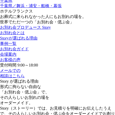
千葉県
千葉県／舞浜・浦安・船橋・幕張
ホテルフランクス
お葬式に来られなかった人にもお別れの場を。
世界でただ一つの「お別れ会・偲ぶ会」
お別れ会プロデュース Story
お別れ会とは
Storyが選ばれる理由
事例一覧
お別れ会ガイド
会場案内
お客様の声
受付時間 9:00～18:00
メールでの
相談はこちら
Story が選ばれる理由
形式に拘らない自由な
「お別れ会・偲ぶ会」で、
その人らしいお別れの場を
オーダーメイド。
Story（ストーリー）では、お見積りを明確にお伝えしたうえ
で、その人らしいお別れ会・偲ぶ会をオーダーメイドでお創り