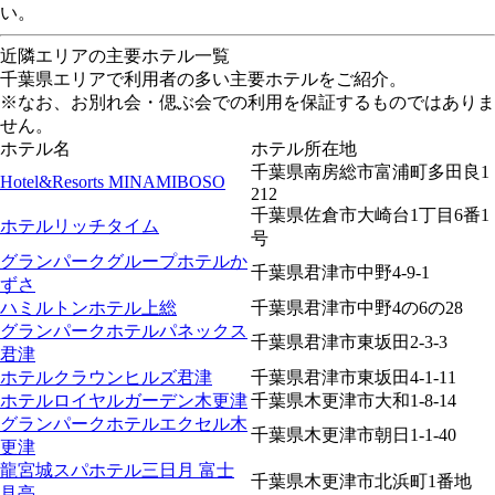
い。
近隣エリアの主要ホテル一覧
千葉県エリアで利用者の多い主要ホテルをご紹介。
※なお、お別れ会・偲ぶ会での利用を保証するものではありま
せん。
ホテル名
ホテル所在地
千葉県南房総市富浦町多田良1
Hotel&Resorts MINAMIBOSO
212
千葉県佐倉市大崎台1丁目6番1
ホテルリッチタイム
号
グランパークグループホテルか
千葉県君津市中野4-9-1
ずさ
ハミルトンホテル上総
千葉県君津市中野4の6の28
グランパークホテルパネックス
千葉県君津市東坂田2-3-3
君津
ホテルクラウンヒルズ君津
千葉県君津市東坂田4-1-11
ホテルロイヤルガーデン木更津
千葉県木更津市大和1-8-14
グランパークホテルエクセル木
千葉県木更津市朝日1-1-40
更津
龍宮城スパホテル三日月 富士
千葉県木更津市北浜町1番地
見亭