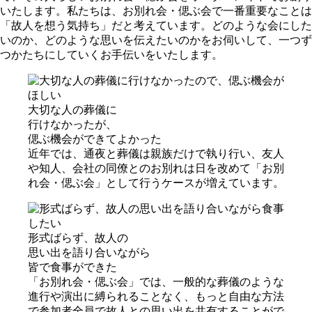
いたします。私たちは、お別れ会・偲ぶ会で一番重要なことは
「故人を想う気持ち」だと考えています。どのような会にした
いのか、どのような思いを伝えたいのかをお伺いして、一つず
つかたちにしていくお手伝いをいたします。
⼤切な⼈の葬儀に
⾏けなかったが、
偲ぶ機会ができてよかった
近年では、通夜と葬儀は親族だけで執り行い、友人
や知人、会社の同僚とのお別れは日を改めて「お別
れ会・偲ぶ会」として行うケースが増えています。
形式ばらず、故⼈の
思い出を語り合いながら
皆で⾷事ができた
「お別れ会・偲ぶ会」では、一般的な葬儀のような
進行や演出に縛られることなく、もっと自由な方法
で参加者全員で故人との思い出を共有することがで