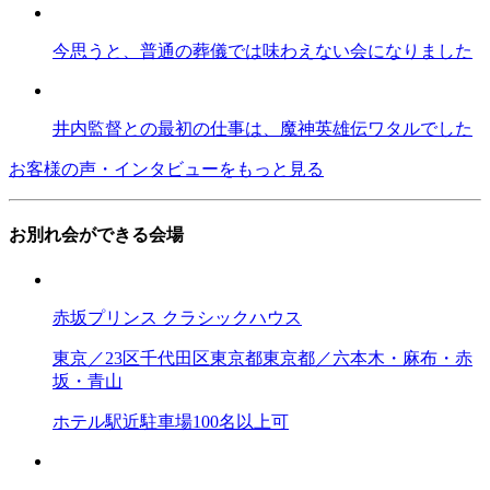
今思うと、普通の葬儀では味わえない会になりました
井内監督との最初の仕事は、魔神英雄伝ワタルでした
お客様の声・インタビューをもっと見る
お別れ会ができる会場
赤坂プリンス クラシックハウス
東京／23区
千代田区
東京都
東京都／六本木・麻布・赤
坂・青山
ホテル
駅近
駐車場
100名以上可