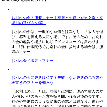
お別れの会の服装マナー｜喪服との違いや男女別・立
場別の選び方を解説
お別れの会は、一般的な葬儀とは異なり、「故人を偲
び、感謝を伝える大切な場」です。そのため、お別れ
の会の趣旨や場所に応じてドレスコードは変わりま
す。特に仕事関係でお別れの会に参列する場合は、服
装のマナー...
お別れ会／服装・マナー
お別れの会に香典は必要？失敗しない香典の包み方や
表書きのマナーを知ろう
「お別れの会」とは、葬儀とは別に、改めて故人の友
人やゆかりのあった方を招き開かれる追悼の会です。
葬儀や告別式のような従来の儀式とは異なり、進行や
演出に決まりごとがなく、場所や形式も自由なスタイ