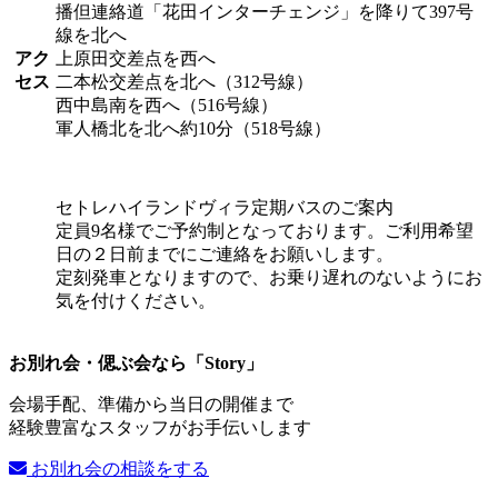
播但連絡道「花田インターチェンジ」を降りて397号
線を北へ
アク
上原田交差点を西へ
セス
二本松交差点を北へ（312号線）
西中島南を西へ（516号線）
軍人橋北を北へ約10分（518号線）
セトレハイランドヴィラ定期バスのご案内
定員9名様でご予約制となっております。ご利用希望
日の２日前までにご連絡をお願いします。
定刻発車となりますので、お乗り遅れのないようにお
気を付けください。
お別れ会・偲ぶ会なら「Story」
会場手配、準備から当日の開催まで
経験豊富なスタッフがお手伝いします
お別れ会の相談をする