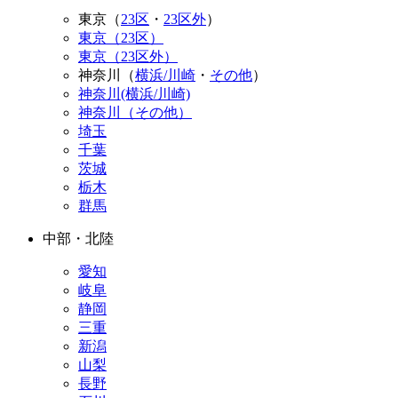
東京（
23区
・
23区外
）
東京（23区）
東京（23区外）
神奈川（
横浜/川崎
・
その他
）
神奈川(横浜/川崎)
神奈川（その他）
埼玉
千葉
茨城
栃木
群馬
中部・北陸
愛知
岐阜
静岡
三重
新潟
山梨
長野