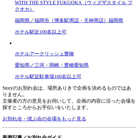
WITH THE STYLE FUKUOKA（ウィズザスタイル フ
クオカ）
福岡県／福岡市（博多駅周辺・天神周辺）
福岡県
ホテル
駅近
100名以上可
ホテルアークリッシュ豊橋
愛知県／三河・岡崎・豊橋
愛知県
ホテル
駅近
駐車場
100名以上可
Storyのお別れ会は、場所ありきで企画を決めるものではあ
りません。
主催者の方の意見をお伺いして、企画の内容に沿った会場を
探すところからお手伝いをいたします。
お別れ会・偲ぶ会の会場をもっと見る
新着記事／お別れ会ガイド