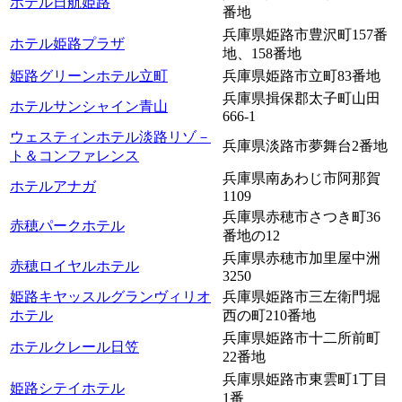
ホテル日航姫路
番地
兵庫県姫路市豊沢町157番
ホテル姫路プラザ
地、158番地
姫路グリーンホテル立町
兵庫県姫路市立町83番地
兵庫県揖保郡太子町山田
ホテルサンシャイン青山
666-1
ウェスティンホテル淡路リゾ－
兵庫県淡路市夢舞台2番地
ト＆コンファレンス
兵庫県南あわじ市阿那賀
ホテルアナガ
1109
兵庫県赤穂市さつき町36
赤穂パークホテル
番地の12
兵庫県赤穂市加里屋中洲
赤穂ロイヤルホテル
3250
姫路キヤッスルグランヴィリオ
兵庫県姫路市三左衛門堀
ホテル
西の町210番地
兵庫県姫路市十二所前町
ホテルクレール日笠
22番地
兵庫県姫路市東雲町1丁目
姫路シテイホテル
1番