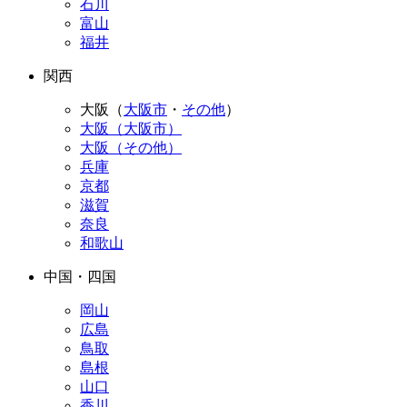
石川
富山
福井
関西
大阪（
大阪市
・
その他
）
大阪（大阪市）
大阪（その他）
兵庫
京都
滋賀
奈良
和歌山
中国・四国
岡山
広島
鳥取
島根
山口
香川