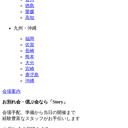
徳島
愛媛
高知
九州・沖縄
福岡
佐賀
長崎
熊本
大分
宮崎
鹿児島
沖縄
会場案内
お別れ会・偲ぶ会なら「Story」
会場手配、準備から当日の開催まで
経験豊富なスタッフがお手伝いします