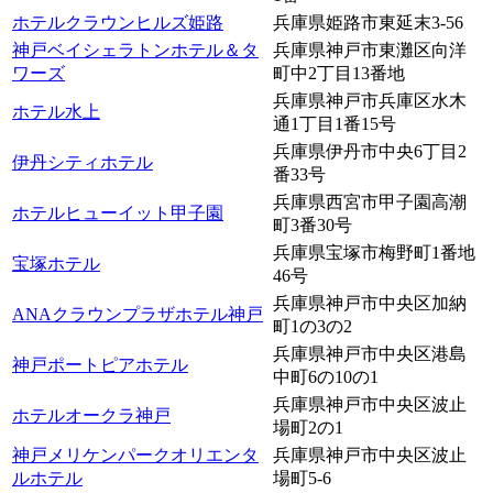
ホテルクラウンヒルズ姫路
兵庫県姫路市東延末3-56
神戸ベイシェラトンホテル＆タ
兵庫県神戸市東灘区向洋
ワーズ
町中2丁目13番地
兵庫県神戸市兵庫区水木
ホテル水上
通1丁目1番15号
兵庫県伊丹市中央6丁目2
伊丹シティホテル
番33号
兵庫県西宮市甲子園高潮
ホテルヒューイット甲子園
町3番30号
兵庫県宝塚市梅野町1番地
宝塚ホテル
46号
兵庫県神戸市中央区加納
ANAクラウンプラザホテル神戸
町1の3の2
兵庫県神戸市中央区港島
神戸ポートピアホテル
中町6の10の1
兵庫県神戸市中央区波止
ホテルオークラ神戸
場町2の1
神戸メリケンパークオリエンタ
兵庫県神戸市中央区波止
ルホテル
場町5-6