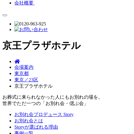
会社概要
京王プラザホテル
会場案内
東京都
東京／23区
京王プラザホテル
お葬式に来られなかった人にもお別れの場を。
世界でただ一つの「お別れ会・偲ぶ会」
お別れ会プロデュース Story
お別れ会とは
Storyが選ばれる理由
事例一覧