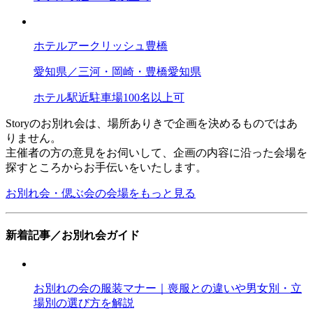
ホテルアークリッシュ豊橋
愛知県／三河・岡崎・豊橋
愛知県
ホテル
駅近
駐車場
100名以上可
Storyのお別れ会は、場所ありきで企画を決めるものではあ
りません。
主催者の方の意見をお伺いして、企画の内容に沿った会場を
探すところからお手伝いをいたします。
お別れ会・偲ぶ会の会場をもっと見る
新着記事／お別れ会ガイド
お別れの会の服装マナー｜喪服との違いや男女別・立
場別の選び方を解説