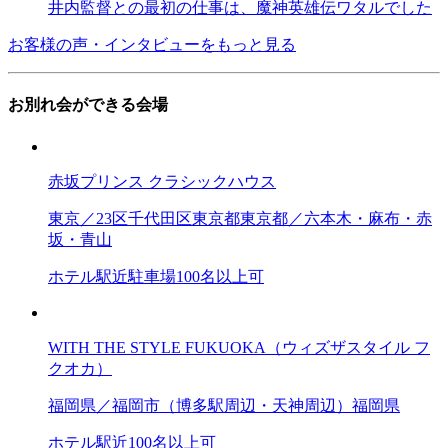
井内監督との最初の仕事は、魔神英雄伝ワタルでした
お客様の声・インタビューをもっと見る
お別れ会ができる会場
赤坂プリンス クラシックハウス
東京／23区
千代田区
東京都
東京都／六本木・麻布・赤
坂・青山
ホテル
駅近
駐車場
100名以上可
WITH THE STYLE FUKUOKA（ウィズザスタイル フ
クオカ）
福岡県／福岡市（博多駅周辺・天神周辺）
福岡県
ホテル
駅近
100名以上可