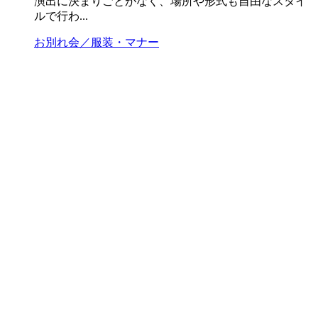
演出に決まりごとがなく、場所や形式も自由なスタイ
ルで行わ...
お別れ会／服装・マナー
お別れの会に行けないときのマナー｜欠席連絡・香
典・弔電の正しい対応
お別れの会に都合がつかず行けない場合、失礼になら
ないか、どう伝えたらよいか、迷う人もいるでしょ
う。この記事では、お別れの会に行けない場合の連絡
マナーや、香典・弔電などの対応について、分かりや
すく解説し...
お別れ会／服装・マナー
お別れ会ガイドをもっと見る
お別れ会・偲ぶ会のご相談を承ります
お気軽にお問い合わせください