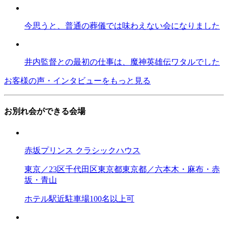
今思うと、普通の葬儀では味わえない会になりました
井内監督との最初の仕事は、魔神英雄伝ワタルでした
お客様の声・インタビューをもっと見る
お別れ会ができる会場
赤坂プリンス クラシックハウス
東京／23区
千代田区
東京都
東京都／六本木・麻布・赤
坂・青山
ホテル
駅近
駐車場
100名以上可