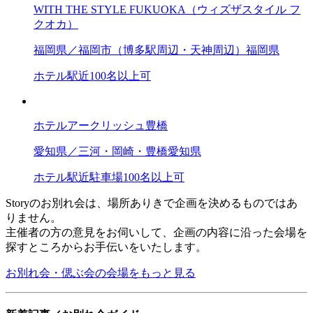
WITH THE STYLE FUKUOKA（ウィズザスタイル フ
クオカ）
福岡県／福岡市（博多駅周辺・天神周辺）
福岡県
ホテル
駅近
100名以上可
ホテルアークリッシュ豊橋
愛知県／三河・岡崎・豊橋
愛知県
ホテル
駅近
駐車場
100名以上可
Storyのお別れ会は、場所ありきで企画を決めるものではあ
りません。
主催者の方の意見をお伺いして、企画の内容に沿った会場を
探すところからお手伝いをいたします。
お別れ会・偲ぶ会の会場をもっと見る