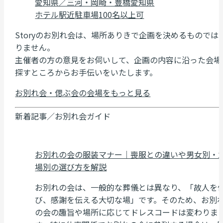
愛知県／三河・岡崎・豊橋
愛知県
ホテル
駅近
駐車場
100名以上可
Storyのお別れ会は、場所ありきで企画を決めるものでは
りません。
主催者の方の意見をお伺いして、企画の内容に沿った会場
探すところからお手伝いをいたします。
お別れ会・偲ぶ会の会場をもっと見る
新着記事／お別れ会ガイド
お別れの会の服装マナー｜喪服との違いや男女別・
場別の選び方を解説
お別れの会は、一般的な葬儀とは異なり、「故人を
び、感謝を伝える大切な場」です。そのため、お別
の会の趣旨や場所に応じてドレスコードは変わりま