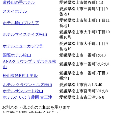
道後山の手ホテル
愛媛県松山市鷺谷町1-13
愛媛県松山市三番町8丁目9
スカイホテル
番地1
愛媛県松山市勝山町1丁目11
ホテル勝山プレミア
番地1
愛媛県松山市大手町1丁目10
ホテルマイステイズ松山
番10号
愛媛県松山市大手町2丁目9
ホテルニューカジワラ
番地10
国際ホテル松山
愛媛県松山市一番町1の13
ANAクラウンプラザホテル松
愛媛県松山市一番町3の2の1
山
愛媛県松山市一番町3丁目3
松山東急REIホテル
番地1
ホテル クラウンヒルズ松山
愛媛県松山市宮西1-3-40
ホテルサンルート松山
愛媛県松山市宮田町391の8
ホテルたいよう農園 古三津
愛媛県松山市古三津3-6-8
お別れ会・偲ぶ会のご相談を承ります
お気軽にお問い合わせください