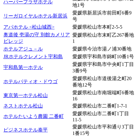
ハーバープラザホテル
地1号
愛媛県新居浜市前田町6番9
リーガロイヤルホテル新居浜
号
アパホテル <松山城西>
愛媛県松山市本町2-5-5
奥道後 壱湯の守 別館カメリア
愛媛県松山市末町乙267番地
ビレッジ
1
ホテルアジュ－ル
愛媛県今治市湯ノ浦30番地
JRホテルクレメント宇和島
愛媛県宇和島市錦町10番1号
愛媛県宇和島市中央町1丁目
宇和島第一ホテル
3番9号
愛媛県松山市道後湯之町20
ホテルパティオ・ドウゴ
番地12号
愛媛県松山市南堀端町6番地
東京第一ホテル松山
16
ネストホテル松山
愛媛県松山市二番町1-7-1
愛媛県松山市二番町1丁目
ホテルたいよう農園 二番町
11-5
愛媛県松山市平和通り3丁目
ビジネスホテル泰平
1番15号