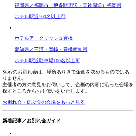
福岡県／福岡市（博多駅周辺・天神周辺）
福岡県
ホテル
駅近
100名以上可
ホテルアークリッシュ豊橋
愛知県／三河・岡崎・豊橋
愛知県
ホテル
駅近
駐車場
100名以上可
Storyのお別れ会は、場所ありきで企画を決めるものではあ
りません。
主催者の方の意見をお伺いして、企画の内容に沿った会場を
探すところからお手伝いをいたします。
お別れ会・偲ぶ会の会場をもっと見る
新着記事／お別れ会ガイド