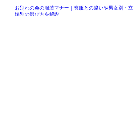
お別れの会の服装マナー｜喪服との違いや男女別・立
場別の選び方を解説
お別れの会は、一般的な葬儀とは異なり、「故人を偲
び、感謝を伝える大切な場」です。そのため、お別れ
の会の趣旨や場所に応じてドレスコードは変わりま
す。特に仕事関係でお別れの会に参列する場合は、服
装のマナー...
お別れ会／服装・マナー
お別れの会に香典は必要？失敗しない香典の包み方や
表書きのマナーを知ろう
「お別れの会」とは、葬儀とは別に、改めて故人の友
人やゆかりのあった方を招き開かれる追悼の会です。
葬儀や告別式のような従来の儀式とは異なり、進行や
演出に決まりごとがなく、場所や形式も自由なスタイ
ルで行わ...