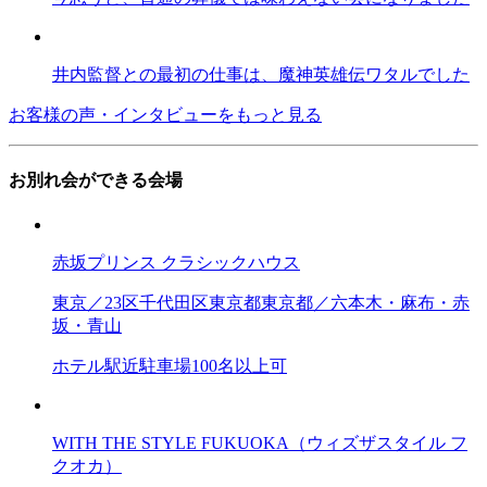
井内監督との最初の仕事は、魔神英雄伝ワタルでした
お客様の声・インタビューをもっと見る
お別れ会ができる会場
赤坂プリンス クラシックハウス
東京／23区
千代田区
東京都
東京都／六本木・麻布・赤
坂・青山
ホテル
駅近
駐車場
100名以上可
WITH THE STYLE FUKUOKA（ウィズザスタイル フ
クオカ）