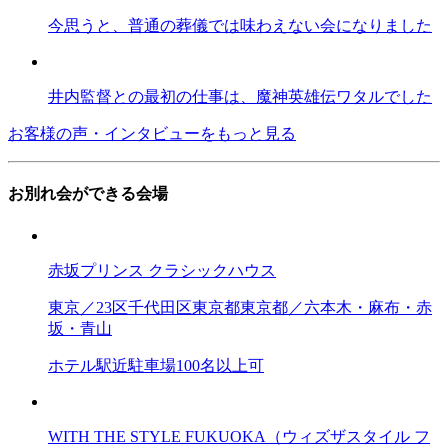
今思うと、普通の葬儀では味わえない会になりました
井内監督との最初の仕事は、魔神英雄伝ワタルでした
お客様の声・インタビューをもっと見る
お別れ会ができる会場
赤坂プリンス クラシックハウス
東京／23区
千代田区
東京都
東京都／六本木・麻布・赤
坂・青山
ホテル
駅近
駐車場
100名以上可
WITH THE STYLE FUKUOKA（ウィズザスタイル フ