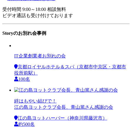
受付時間 9:00～18:00 相談無料
ビデオ通話も受け付けております
Storyのお別れ会事例
IT企業創業者お別れの会
京都ロイヤルホテル＆スパ（京都市中京区・京都市
役所前駅）
100名
絆はもやい結びで！
江の島ヨットクラブ会長、青山篤さん感謝の会
江の島ヨットハーバー（神奈川県藤沢市）
約500名