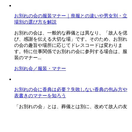
お別れの会の服装マナー｜喪服との違いや男女別・立
場別の選び方を解説
お別れの会は、一般的な葬儀とは異なり、「故人を偲
び、感謝を伝える大切な場」です。そのため、お別れ
の会の趣旨や場所に応じてドレスコードは変わりま
す。特に仕事関係でお別れの会に参列する場合は、服
装のマナー...
お別れ会／服装・マナー
お別れの会に香典は必要？失敗しない香典の包み方や
表書きのマナーを知ろう
「お別れの会」とは、葬儀とは別に、改めて故人の友
人やゆかりのあった方を招き開かれる追悼の会です。
葬儀や告別式のような従来の儀式とは異なり、進行や
演出に決まりごとがなく、場所や形式も自由なスタイ
ルで行わ...