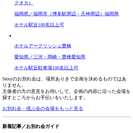
クオカ）
福岡県／福岡市（博多駅周辺・天神周辺）
福岡県
ホテル
駅近
100名以上可
ホテルアークリッシュ豊橋
愛知県／三河・岡崎・豊橋
愛知県
ホテル
駅近
駐車場
100名以上可
Storyのお別れ会は、場所ありきで企画を決めるものではあ
りません。
主催者の方の意見をお伺いして、企画の内容に沿った会場を
探すところからお手伝いをいたします。
お別れ会・偲ぶ会の会場をもっと見る
新着記事／お別れ会ガイド