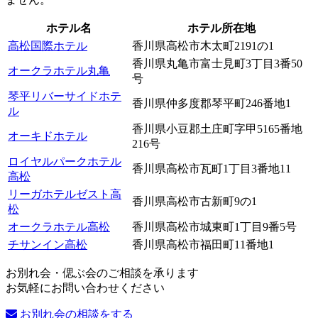
ホテル名
ホテル所在地
高松国際ホテル
香川県高松市木太町2191の1
香川県丸亀市富士見町3丁目3番50
オークラホテル丸亀
号
琴平リバーサイドホテ
香川県仲多度郡琴平町246番地1
ル
香川県小豆郡土庄町字甲5165番地
オーキドホテル
216号
ロイヤルパークホテル
香川県高松市瓦町1丁目3番地11
高松
リーガホテルゼスト高
香川県高松市古新町9の1
松
オークラホテル高松
香川県高松市城東町1丁目9番5号
チサンイン高松
香川県高松市福田町11番地1
お別れ会・偲ぶ会のご相談を承ります
お気軽にお問い合わせください
お別れ会の相談をする