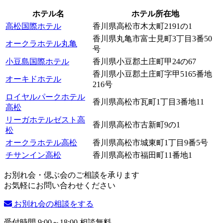
ホテル名
ホテル所在地
高松国際ホテル
香川県高松市木太町2191の1
香川県丸亀市富士見町3丁目3番50
オークラホテル丸亀
号
小豆島国際ホテル
香川県小豆郡土庄町甲24の67
香川県小豆郡土庄町字甲5165番地
オーキドホテル
216号
ロイヤルパークホテル
香川県高松市瓦町1丁目3番地11
高松
リーガホテルゼスト高
香川県高松市古新町9の1
松
オークラホテル高松
香川県高松市城東町1丁目9番5号
チサンイン高松
香川県高松市福田町11番地1
お別れ会・偲ぶ会のご相談を承ります
お気軽にお問い合わせください
お別れ会の相談をする
受付時間 9:00～18:00 相談無料