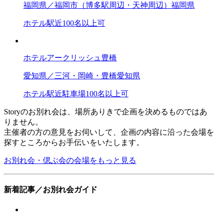
福岡県／福岡市（博多駅周辺・天神周辺）
福岡県
ホテル
駅近
100名以上可
ホテルアークリッシュ豊橋
愛知県／三河・岡崎・豊橋
愛知県
ホテル
駅近
駐車場
100名以上可
Storyのお別れ会は、場所ありきで企画を決めるものではあ
りません。
主催者の方の意見をお伺いして、企画の内容に沿った会場を
探すところからお手伝いをいたします。
お別れ会・偲ぶ会の会場をもっと見る
新着記事／お別れ会ガイド