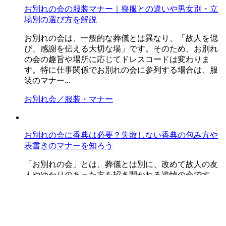
お別れの会の服装マナー｜喪服との違いや男女別・立
場別の選び方を解説
お別れの会は、一般的な葬儀とは異なり、「故人を偲
び、感謝を伝える大切な場」です。そのため、お別れ
の会の趣旨や場所に応じてドレスコードは変わりま
す。特に仕事関係でお別れの会に参列する場合は、服
装のマナー...
お別れ会／服装・マナー
お別れの会に香典は必要？失敗しない香典の包み方や
表書きのマナーを知ろう
「お別れの会」とは、葬儀とは別に、改めて故人の友
人やゆかりのあった方を招き開かれる追悼の会です。
葬儀や告別式のような従来の儀式とは異なり、進行や
演出に決まりごとがなく、場所や形式も自由なスタイ
ルで行わ...
お別れ会／服装・マナー