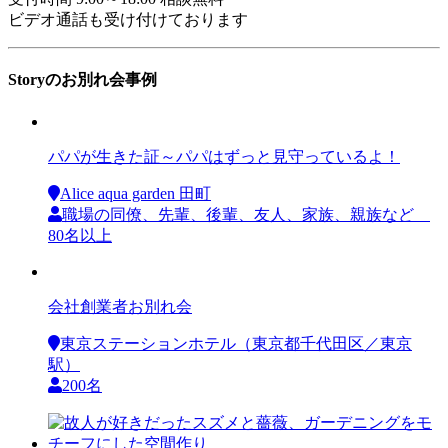
ビデオ通話も受け付けております
Storyのお別れ会事例
パパが生きた証～パパはずっと見守っているよ！
Alice aqua garden 田町
職場の同僚、先輩、後輩、友人、家族、親族など
80名以上
会社創業者お別れ会
東京ステーションホテル（東京都千代田区／東京
駅）
200名