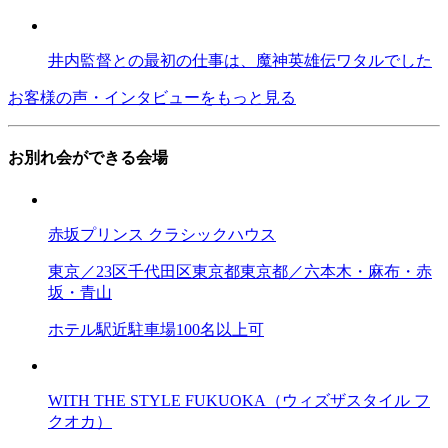
井内監督との最初の仕事は、魔神英雄伝ワタルでした
お客様の声・インタビューをもっと見る
お別れ会ができる会場
赤坂プリンス クラシックハウス
東京／23区
千代田区
東京都
東京都／六本木・麻布・赤
坂・青山
ホテル
駅近
駐車場
100名以上可
WITH THE STYLE FUKUOKA（ウィズザスタイル フ
クオカ）