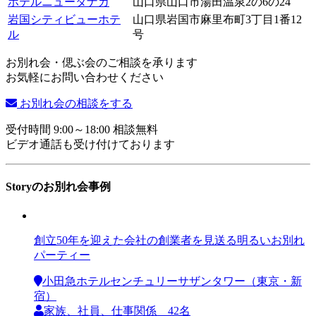
ホテルニュータナカ
山口県山口市湯田温泉2の6の24
岩国シティビューホテ
山口県岩国市麻里布町3丁目1番12
ル
号
お別れ会・偲ぶ会のご相談を承ります
お気軽にお問い合わせください
お別れ会の相談をする
受付時間 9:00～18:00 相談無料
ビデオ通話も受け付けております
Storyのお別れ会事例
創立50年を迎えた会社の創業者を見送る明るいお別れ
パーティー
小田急ホテルセンチュリーサザンタワー（東京・新
宿）
家族、社員、仕事関係 42名