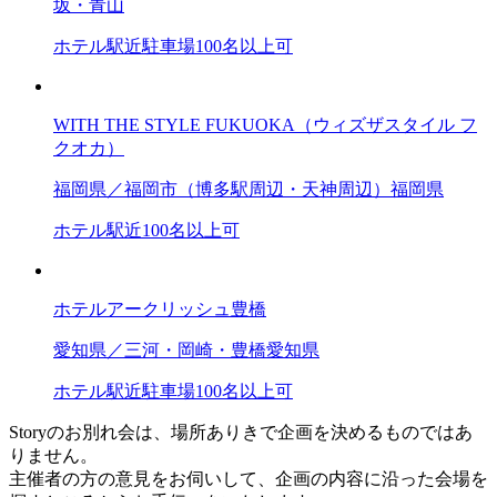
坂・青山
ホテル
駅近
駐車場
100名以上可
WITH THE STYLE FUKUOKA（ウィズザスタイル フ
クオカ）
福岡県／福岡市（博多駅周辺・天神周辺）
福岡県
ホテル
駅近
100名以上可
ホテルアークリッシュ豊橋
愛知県／三河・岡崎・豊橋
愛知県
ホテル
駅近
駐車場
100名以上可
Storyのお別れ会は、場所ありきで企画を決めるものではあ
りません。
主催者の方の意見をお伺いして、企画の内容に沿った会場を