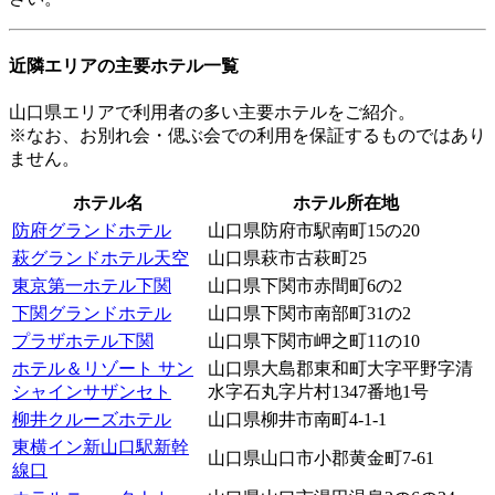
近隣エリアの主要ホテル一覧
山口県エリアで利用者の多い主要ホテルをご紹介。
※なお、お別れ会・偲ぶ会での利用を保証するものではあり
ません。
ホテル名
ホテル所在地
防府グランドホテル
山口県防府市駅南町15の20
萩グランドホテル天空
山口県萩市古萩町25
東京第一ホテル下関
山口県下関市赤間町6の2
下関グランドホテル
山口県下関市南部町31の2
プラザホテル下関
山口県下関市岬之町11の10
ホテル＆リゾート サン
山口県大島郡東和町大字平野字清
シャインサザンセト
水字石丸字片村1347番地1号
柳井クルーズホテル
山口県柳井市南町4-1-1
東横イン新山口駅新幹
山口県山口市小郡黄金町7-61
線口