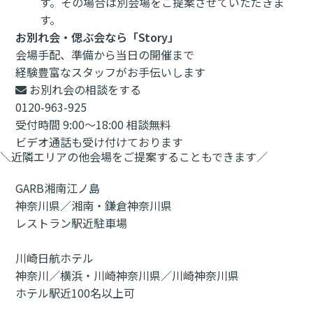
す。その場合は別会場をご提案させていただきま
す。
お別れ会・偲ぶ会なら「Story」
会場手配、準備から当日の開催まで
経験豊富なスタッフがお手伝いします
お別れ会の相談をする
0120-963-925
受付時間 9:00～18:00 相談無料
ビデオ通話も受け付けております
＼近隣エリアの他会場をご提案することもできます／
GARB湘南江ノ島
神奈川県／湘南・鎌倉
神奈川県
レストラン
駅近
駐車場
川崎日航ホテル
神奈川／横浜・川崎
神奈川県／川崎
神奈川県
ホテル
駅近
100名以上可