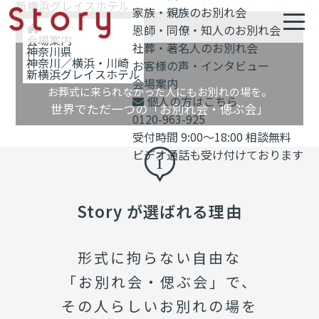
新横浜グレイスホテル
家族・親族のお別れ会
恩師・同僚・知人のお別れ会
会場案内
社葬・著名人のお別れ会
神奈川県
神奈川／横浜・川崎
お客様の声・インタビュー
新横浜グレイスホテル
会場案内
お葬式に来られなかった人にもお別れの場を。
個人の方はこちら
世界でただ一つの「お別れ会・偲ぶ会」
0120-963-925
受付時間 9:00～18:00 相談無料
ビデオ通話も受け付けております
Story が選ばれる理由
形式に拘らない自由な
「お別れ会・偲ぶ会」で、
その人らしいお別れの場を