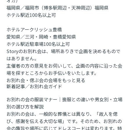
オカ）
福岡県／福岡市（博多駅周辺・天神周辺）
福岡県
ホテル
駅近
100名以上可
ホテルアークリッシュ豊橋
愛知県／三河・岡崎・豊橋
愛知県
ホテル
駅近
駐車場
100名以上可
Storyのお別れ会は、場所ありきで企画を決めるもので
はありません。
主催者の方の意見をお伺いして、企画の内容に沿った会
場を探すところからお手伝いをいたします。
お別れ会・偲ぶ会の会場をもっと見る
新着記事／お別れ会ガイド
お別れの会の服装マナー｜喪服との違いや男女別・立場
別の選び方を解説
お別れの会は、一般的な葬儀とは異なり、「故人を偲
び、感謝を伝える大切な場」です。そのため、お別れの
会の趣旨や場所に応じてドレスコードは変わります。特