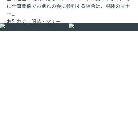
に仕事関係でお別れの会に参列する場合は、服装のマナ
ー...
お別れ会／服装・マナー
お別れの会に香典は必要？失敗しない香典の包み方や表
書きのマナーを知ろう
「お別れの会」とは、葬儀とは別に、改めて故人の友人
やゆかりのあった方を招き開かれる追悼の会です。葬儀
や告別式のような従来の儀式とは異なり、進行や演出に
決まりごとがなく、場所や形式も自由なスタイルで行
わ...
お別れ会／服装・マナー
お別れの会に行けないときのマナー｜欠席連絡・香典・
弔電の正しい対応
お別れの会に都合がつかず行けない場合、失礼にならな
いか、どう伝えたらよいか、迷う人もいるでしょう。こ
の記事では、お別れの会に行けない場合の連絡マナー