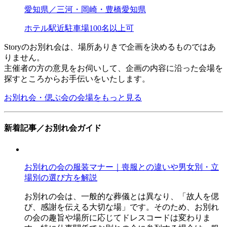
愛知県／三河・岡崎・豊橋
愛知県
ホテル
駅近
駐車場
100名以上可
Storyのお別れ会は、場所ありきで企画を決めるものではあ
りません。
主催者の方の意見をお伺いして、企画の内容に沿った会場を
探すところからお手伝いをいたします。
お別れ会・偲ぶ会の会場をもっと見る
新着記事／お別れ会ガイド
お別れの会の服装マナー｜喪服との違いや男女別・立
場別の選び方を解説
お別れの会は、一般的な葬儀とは異なり、「故人を偲
び、感謝を伝える大切な場」です。そのため、お別れ
の会の趣旨や場所に応じてドレスコードは変わりま