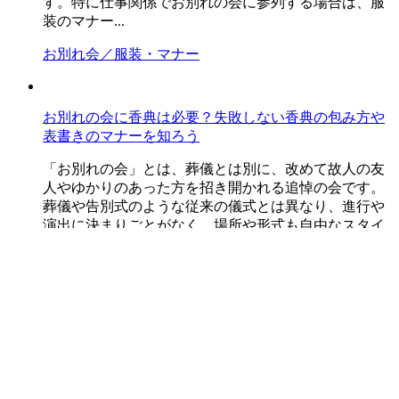
す。特に仕事関係でお別れの会に参列する場合は、服
装のマナー...
お別れ会／服装・マナー
お別れの会に香典は必要？失敗しない香典の包み方や
表書きのマナーを知ろう
「お別れの会」とは、葬儀とは別に、改めて故人の友
人やゆかりのあった方を招き開かれる追悼の会です。
葬儀や告別式のような従来の儀式とは異なり、進行や
演出に決まりごとがなく、場所や形式も自由なスタイ
ルで行わ...
お別れ会／服装・マナー
お別れの会に行けないときのマナー｜欠席連絡・香
典・弔電の正しい対応
お別れの会に都合がつかず行けない場合、失礼になら