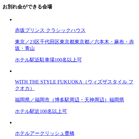
お別れ会ができる会場
赤坂プリンス クラシックハウス
東京／23区
千代田区
東京都
東京都／六本木・麻布・赤
坂・青山
ホテル
駅近
駐車場
100名以上可
WITH THE STYLE FUKUOKA（ウィズザスタイル フ
クオカ）
福岡県／福岡市（博多駅周辺・天神周辺）
福岡県
ホテル
駅近
100名以上可
ホテルアークリッシュ豊橋