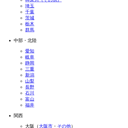
埼玉
千葉
茨城
栃木
群馬
中部・北陸
愛知
岐阜
静岡
三重
新潟
山梨
長野
石川
富山
福井
関西
大阪（
大阪市
・
その他
）