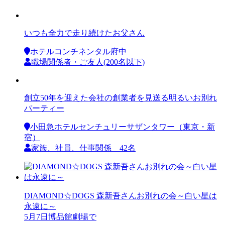
いつも全力で走り続けたお父さん
ホテルコンチネンタル府中
職場関係者・ご友人(200名以下)
創立50年を迎えた会社の創業者を見送る明るいお別れ
パーティー
小田急ホテルセンチュリーサザンタワー（東京・新
宿）
家族、社員、仕事関係 42名
DIAMOND☆DOGS 森新吾さんお別れの会～白い星は
永遠に～
5月7日博品館劇場で