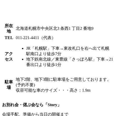
所在
北海道札幌市中央区北3 条西1 丁目2 番地9
地
TEL
011-221-4411（代表）
JR「札幌駅」下車→東改札口を右へ出て札幌
アク
駅南口より徒歩7分
セス
地下鉄南北線／東豊線「さっぽろ駅」下車→21
番出口より徒歩1分
地下2階、地下3階に駐車場をご用意しております。
駐車
(予約不要)
場
収容可能な車のサイズ・・・高さ：1.9m
お別れ会・偲ぶ会なら「Story」
会場手配、準備から当日の開催まで