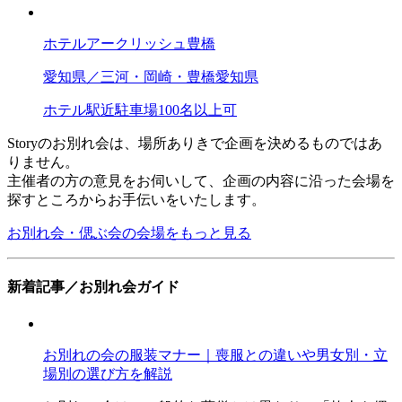
ホテルアークリッシュ豊橋
愛知県／三河・岡崎・豊橋
愛知県
ホテル
駅近
駐車場
100名以上可
Storyのお別れ会は、場所ありきで企画を決めるものではあ
りません。
主催者の方の意見をお伺いして、企画の内容に沿った会場を
探すところからお手伝いをいたします。
お別れ会・偲ぶ会の会場をもっと見る
新着記事／お別れ会ガイド
お別れの会の服装マナー｜喪服との違いや男女別・立
場別の選び方を解説