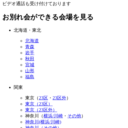
ビデオ通話も受け付けております
お別れ会ができる会場を見る
北海道・東北
北海道
青森
岩手
秋田
宮城
山形
福島
関東
東京（
23区
・
23区外
）
東京（23区）
東京（23区外）
神奈川（
横浜/川崎
・
その他
）
神奈川(横浜/川崎)
神奈川（その他）