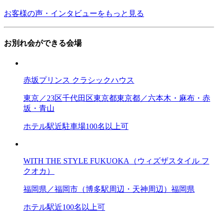
お客様の声・インタビューをもっと見る
お別れ会ができる会場
赤坂プリンス クラシックハウス
東京／23区
千代田区
東京都
東京都／六本木・麻布・赤
坂・青山
ホテル
駅近
駐車場
100名以上可
WITH THE STYLE FUKUOKA（ウィズザスタイル フ
クオカ）
福岡県／福岡市（博多駅周辺・天神周辺）
福岡県
ホテル
駅近
100名以上可