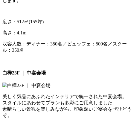
します。
広さ：512㎡(155坪)
高さ：4.1m
収容人数：ディナー：350名／ビュッフェ：500名／スクー
ル：350名
白樺23F ｜ 中宴会場
美しく気品にあふれたインテリアで統一された中宴会場。
スタイルにあわせてプランも多彩にご用意しました。
素晴らしい景観を楽しみながら、印象深いご宴会をぜひどう
ぞ。