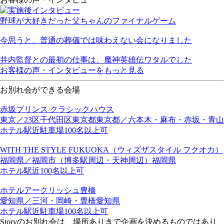
野球が大好きだった父ちゃんのファイナルゲーム
今思うと、普通の葬儀では味わえない会になりました
井内監督との最初の仕事は、魔神英雄伝ワタルでした
お客様の声・インタビューをもっと見る
お別れ会ができる会場
赤坂プリンス クラシックハウス
東京／23区
千代田区
東京都
東京都／六本木・麻布・赤坂・青山
ホテル
駅近
駐車場
100名以上可
WITH THE STYLE FUKUOKA（ウィズザスタイル フクオカ）
福岡県／福岡市（博多駅周辺・天神周辺）
福岡県
ホテル
駅近
100名以上可
ホテルアークリッシュ豊橋
愛知県／三河・岡崎・豊橋
愛知県
ホテル
駅近
駐車場
100名以上可
Storyのお別れ会は、場所ありきで企画を決めるものではあり