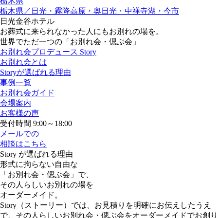
栃木県
栃木県／日光・霧降高原・奥日光・中禅寺湖・今市
日光金谷ホテル
お葬式に来られなかった人にもお別れの場を。
世界でただ一つの「お別れ会・偲ぶ会」
お別れ会プロデュース Story
お別れ会とは
Storyが選ばれる理由
事例一覧
お別れ会ガイド
会場案内
お客様の声
受付時間 9:00～18:00
メールでの
相談はこちら
Story が選ばれる理由
形式に拘らない自由な
「お別れ会・偲ぶ会」で、
その人らしいお別れの場を
オーダーメイド。
Story（ストーリー）では、お見積りを明確にお伝えしたうえ
で、その人らしいお別れ会・偲ぶ会をオーダーメイドでお創り