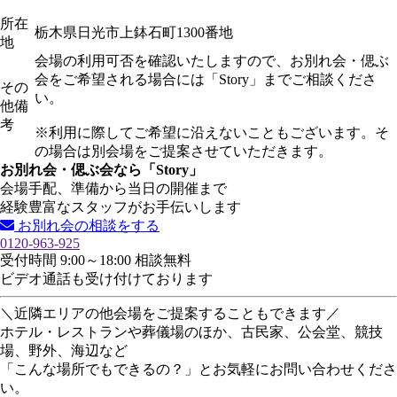
所在
栃木県日光市上鉢石町1300番地
地
会場の利用可否を確認いたしますので、お別れ会・偲ぶ
会をご希望される場合には「Story」までご相談くださ
その
い。
他備
考
※利用に際してご希望に沿えないこともございます。そ
の場合は別会場をご提案させていただきます。
お別れ会・偲ぶ会なら「Story」
会場手配、準備から当日の開催まで
経験豊富なスタッフがお手伝いします
お別れ会の相談をする
0120-963-925
受付時間 9:00～18:00 相談無料
ビデオ通話も受け付けております
＼近隣エリアの他会場をご提案することもできます／
ホテル・レストランや葬儀場のほか、古民家、公会堂、競技
場、野外、海辺など
「こんな場所でもできるの？」とお気軽にお問い合わせくださ
い。