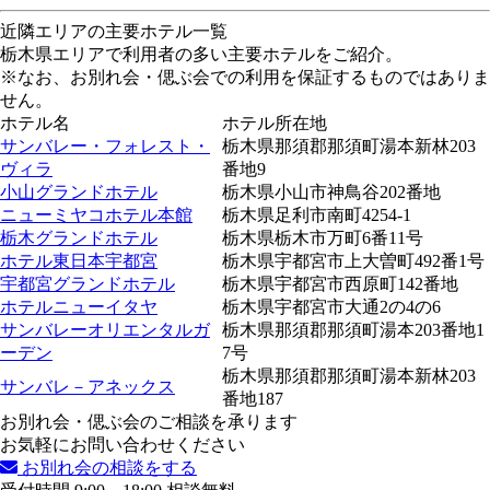
近隣エリアの主要ホテル一覧
栃木県エリアで利用者の多い主要ホテルをご紹介。
※なお、お別れ会・偲ぶ会での利用を保証するものではありま
せん。
ホテル名
ホテル所在地
サンバレー・フォレスト・
栃木県那須郡那須町湯本新林203
ヴィラ
番地9
小山グランドホテル
栃木県小山市神鳥谷202番地
ニューミヤコホテル本館
栃木県足利市南町4254-1
栃木グランドホテル
栃木県栃木市万町6番11号
ホテル東日本宇都宮
栃木県宇都宮市上大曽町492番1号
宇都宮グランドホテル
栃木県宇都宮市西原町142番地
ホテルニューイタヤ
栃木県宇都宮市大通2の4の6
サンバレーオリエンタルガ
栃木県那須郡那須町湯本203番地1
ーデン
7号
栃木県那須郡那須町湯本新林203
サンバレ－アネックス
番地187
お別れ会・偲ぶ会のご相談を承ります
お気軽にお問い合わせください
お別れ会の相談をする