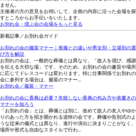
ません。
主催者の方の意見をお伺いして、企画の内容に沿った会場を探
すところからお手伝いをいたします。
お別れ会・偲ぶ会の会場をもっと見る
新着記事／お別れ会ガイド
お別れの会の服装マナー｜喪服との違いや男女別・立場別の選
び方を解説
お別れの会は、一般的な葬儀とは異なり、「故人を偲び、感謝
を伝える大切な場」です。そのため、お別れの会の趣旨や場所
に応じてドレスコードは変わります。特に仕事関係でお別れの
会に参列する場合は、服装のマナー...
お別れ会／服装・マナー
お別れの会に香典は必要？失敗しない香典の包み方や表書きの
マナーを知ろう
「お別れの会」とは、葬儀とは別に、改めて故人の友人やゆか
りのあった方を招き開かれる追悼の会です。葬儀や告別式のよ
うな従来の儀式とは異なり、進行や演出に決まりごとがなく、
場所や形式も自由なスタイルで行わ...