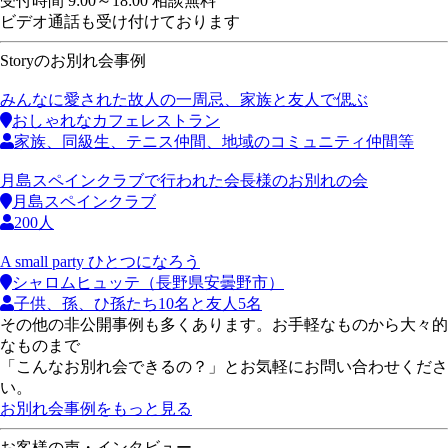
受付時間 9:00～18:00 相談無料
ビデオ通話も受け付けております
Storyのお別れ会事例
みんなに愛された故人の一周忌、家族と友人で偲ぶ
おしゃれなカフェレストラン
家族、同級生、テニス仲間、地域のコミュニティ仲間等
月島スペインクラブで行われた会長様のお別れの会
月島スペインクラブ
200人
A small party ひとつになろう
シャロムヒュッテ（長野県安曇野市）
子供、孫、ひ孫たち10名と友人5名
その他の非公開事例も多くあります。お手軽なものから大々的
なものまで
「こんなお別れ会できるの？」とお気軽にお問い合わせくださ
い。
お別れ会事例をもっと見る
お客様の声・インタビュー