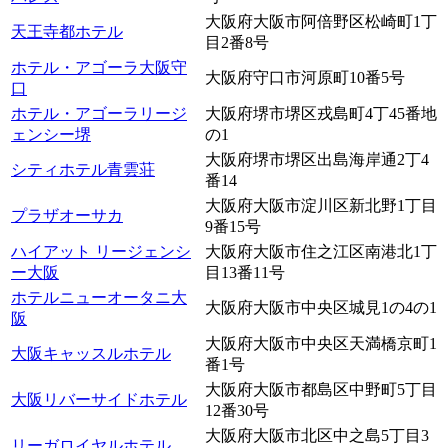
大阪府大阪市阿倍野区松崎町1丁
天王寺都ホテル
目2番8号
ホテル・アゴーラ大阪守
大阪府守口市河原町10番5号
口
ホテル・アゴーラリージ
大阪府堺市堺区戎島町4丁45番地
ェンシー堺
の1
大阪府堺市堺区出島海岸通2丁4
シティホテル青雲荘
番14
大阪府大阪市淀川区新北野1丁目
プラザオーサカ
9番15号
ハイアット リージェンシ
大阪府大阪市住之江区南港北1丁
ー大阪
目13番11号
ホテルニューオータニ大
大阪府大阪市中央区城見1の4の1
阪
大阪府大阪市中央区天満橋京町1
大阪キャッスルホテル
番1号
大阪府大阪市都島区中野町5丁目
大阪リバーサイドホテル
12番30号
大阪府大阪市北区中之島5丁目3
リーガロイヤルホテル