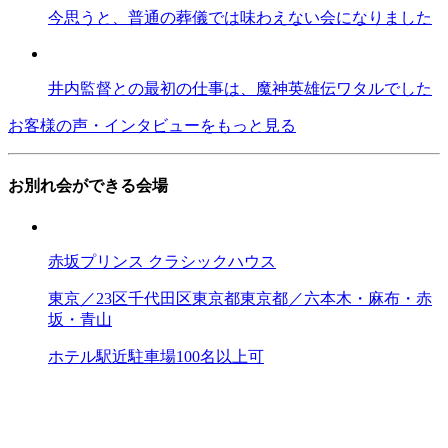
今思うと、普通の葬儀では味わえない会になりました
井内監督との最初の仕事は、魔神英雄伝ワタルでした
お客様の声・インタビューをもっと見る
お別れ会ができる会場
赤坂プリンス クラシックハウス
東京／23区
千代田区
東京都
東京都／六本木・麻布・赤
坂・青山
ホテル
駅近
駐車場
100名以上可
WITH THE STYLE FUKUOKA（ウィズザスタイル フ