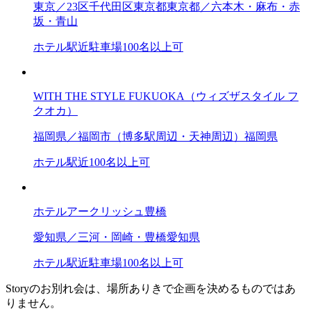
東京／23区
千代田区
東京都
東京都／六本木・麻布・赤
坂・青山
ホテル
駅近
駐車場
100名以上可
WITH THE STYLE FUKUOKA（ウィズザスタイル フ
クオカ）
福岡県／福岡市（博多駅周辺・天神周辺）
福岡県
ホテル
駅近
100名以上可
ホテルアークリッシュ豊橋
愛知県／三河・岡崎・豊橋
愛知県
ホテル
駅近
駐車場
100名以上可
Storyのお別れ会は、場所ありきで企画を決めるものではあ
りません。