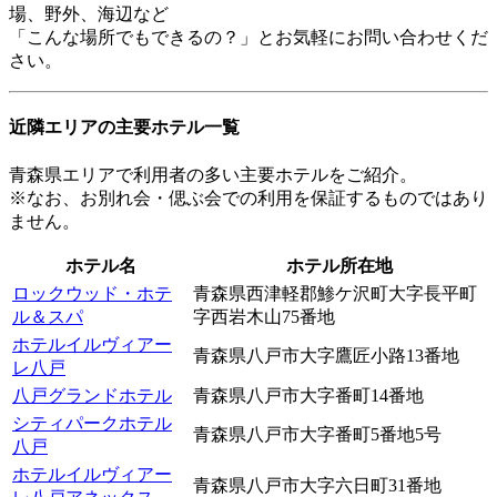
場、野外、海辺など
「こんな場所でもできるの？」とお気軽にお問い合わせくだ
さい。
近隣エリアの主要ホテル一覧
青森県エリアで利用者の多い主要ホテルをご紹介。
※なお、お別れ会・偲ぶ会での利用を保証するものではあり
ません。
ホテル名
ホテル所在地
ロックウッド・ホテ
青森県西津軽郡鯵ケ沢町大字長平町
ル＆スパ
字西岩木山75番地
ホテルイルヴィアー
青森県八戸市大字鷹匠小路13番地
レ八戸
八戸グランドホテル
青森県八戸市大字番町14番地
シティパークホテル
青森県八戸市大字番町5番地5号
八戸
ホテルイルヴィアー
青森県八戸市大字六日町31番地