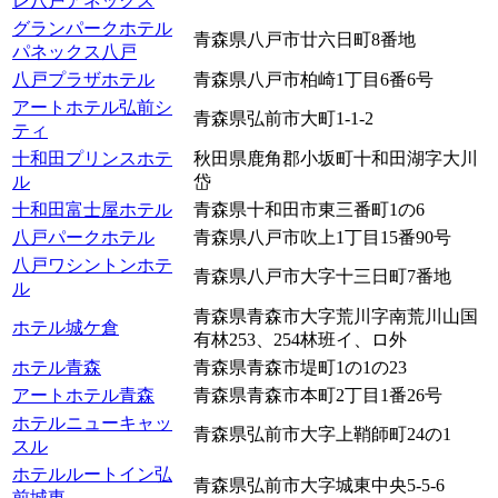
レ八戸アネックス
グランパークホテル
青森県八戸市廿六日町8番地
パネックス八戸
八戸プラザホテル
青森県八戸市柏崎1丁目6番6号
アートホテル弘前シ
青森県弘前市大町1-1-2
ティ
十和田プリンスホテ
秋田県鹿角郡小坂町十和田湖字大川
ル
岱
十和田富士屋ホテル
青森県十和田市東三番町1の6
八戸パークホテル
青森県八戸市吹上1丁目15番90号
八戸ワシントンホテ
青森県八戸市大字十三日町7番地
ル
青森県青森市大字荒川字南荒川山国
ホテル城ケ倉
有林253、254林班イ、ロ外
ホテル青森
青森県青森市堤町1の1の23
アートホテル青森
青森県青森市本町2丁目1番26号
ホテルニューキャッ
青森県弘前市大字上鞘師町24の1
スル
ホテルルートイン弘
青森県弘前市大字城東中央5-5-6
前城東