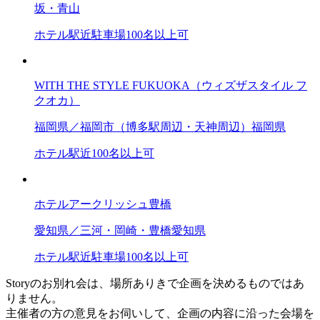
坂・青山
ホテル
駅近
駐車場
100名以上可
WITH THE STYLE FUKUOKA（ウィズザスタイル フ
クオカ）
福岡県／福岡市（博多駅周辺・天神周辺）
福岡県
ホテル
駅近
100名以上可
ホテルアークリッシュ豊橋
愛知県／三河・岡崎・豊橋
愛知県
ホテル
駅近
駐車場
100名以上可
Storyのお別れ会は、場所ありきで企画を決めるものではあ
りません。
主催者の方の意見をお伺いして、企画の内容に沿った会場を