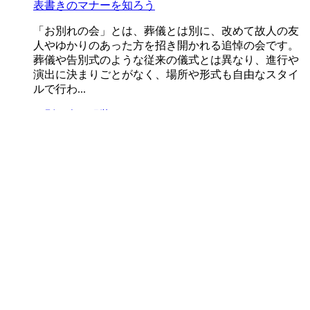
表書きのマナーを知ろう
「お別れの会」とは、葬儀とは別に、改めて故人の友
人やゆかりのあった方を招き開かれる追悼の会です。
葬儀や告別式のような従来の儀式とは異なり、進行や
演出に決まりごとがなく、場所や形式も自由なスタイ
ルで行わ...
お別れ会／服装・マナー
お別れの会に行けないときのマナー｜欠席連絡・香
典・弔電の正しい対応
お別れの会に都合がつかず行けない場合、失礼になら
ないか、どう伝えたらよいか、迷う人もいるでしょ
う。この記事では、お別れの会に行けない場合の連絡
マナーや、香典・弔電などの対応について、分かりや
すく解説し...
お別れ会／服装・マナー