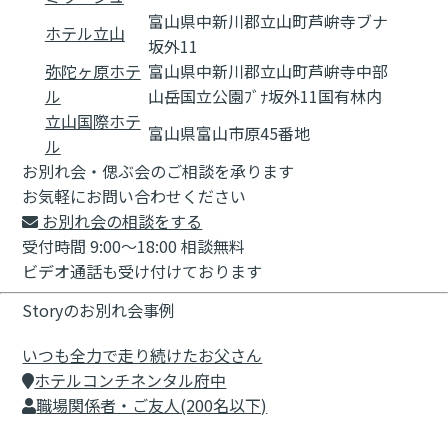
富山県中新川郡立山町芦峅寺ブナ
ホテル立山
坂外11
弥陀ヶ原ホテ
富山県中新川郡立山町芦峅寺中部
ル
山岳国立公園ﾌﾞﾅ坂外11国有林内
立山国際ホテ
富山県富山市原45番地
ル
お別れ会・偲ぶ会のご相談を承ります
お気軽にお問い合わせください
お別れ会の相談をする
受付時間 9:00～18:00 相談無料
ビデオ通話も受け付けております
Storyのお別れ会事例
いつも全力で走り続けたお父さん
ホテルコンチネンタル府中
職場関係者・ご友人(200名以下)