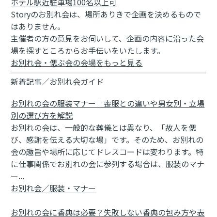
ホテル
駅近
駐車場
100名以上可
Storyのお別れ会は、場所ありきで企画を決めるもので
はありません。
主催者の方の意見をお伺いして、企画の内容に沿った会
場を探すところからお手伝いをいたします。
お別れ会・偲ぶ会の会場をもっと見る
新着記事／お別れ会ガイド
お別れの会の服装マナー｜喪服との違いや男女別・立場
別の選び方を解説
お別れの会は、一般的な葬儀とは異なり、「故人を偲
び、感謝を伝える大切な場」です。そのため、お別れの
会の趣旨や場所に応じてドレスコードは変わります。特
に仕事関係でお別れの会に参列する場合は、服装のマナ
ー...
お別れ会／服装・マナー
お別れの会に香典は必要？失敗しない香典の包み方や表