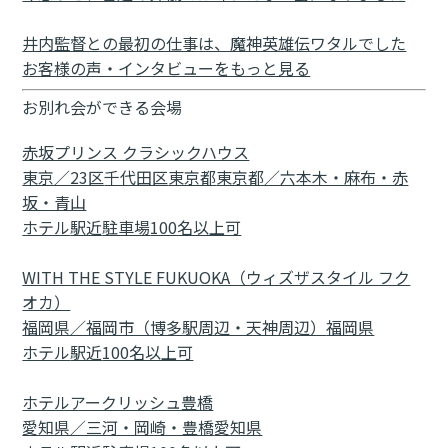
井内監督との最初の仕事は、魔神英雄伝ワタルでした
お客様の声・インタビューをもっと見る
お別れ会ができる会場
赤坂プリンス クラシックハウス
東京／23区
千代田区
東京都
東京都／六本木・麻布・赤
坂・青山
ホテル
駅近
駐車場
100名以上可
WITH THE STYLE FUKUOKA（ウィズザスタイル フク
オカ）
福岡県／福岡市（博多駅周辺・天神周辺）
福岡県
ホテル
駅近
100名以上可
ホテルアークリッシュ豊橋
愛知県／三河・岡崎・豊橋
愛知県