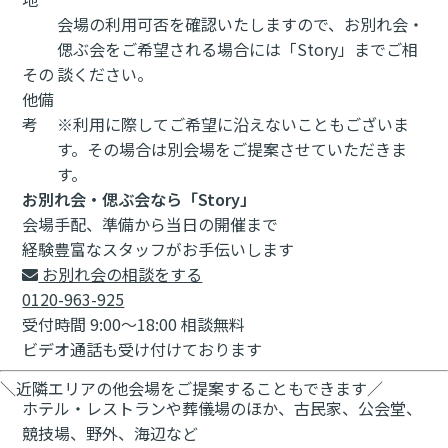
会場の利用可否を確認いたしますので、お別れ会・
偲ぶ会をご希望される場合には「Story」までご相
その
談ください。
他備
考
※利用に際してご希望に沿えないこともございま
す。その場合は別会場をご提案させていただきま
す。
お別れ会・偲ぶ会なら「Story」
会場手配、準備から当日の開催まで
経験豊富なスタッフがお手伝いします
お別れ会の相談をする
0120-963-925
受付時間 9:00～18:00 相談無料
ビデオ通話も受け付けております
＼近隣エリアの他会場をご提案することもできます／
ホテル・レストランや葬儀場のほか、古民家、公会堂、
競技場、野外、海辺など