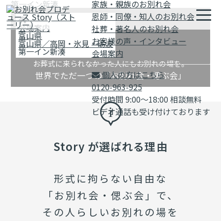
第一イン新湊
家族・親族のお別れ会
恩師・同僚・知人のお別れ会
会場案内
社葬・著名人のお別れ会
富山県
お客様の声・インタビュー
富山県／高岡・氷見・砺波
第一イン新湊
会場案内
お葬式に来られなかった人にもお別れの場を。
個人の方はこちら
世界でただ一つの「お別れ会・偲ぶ会」
0120-963-925
受付時間 9:00～18:00 相談無料
ビデオ通話も受け付けております
Story が選ばれる理由
形式に拘らない自由な
「お別れ会・偲ぶ会」で、
その人らしいお別れの場を