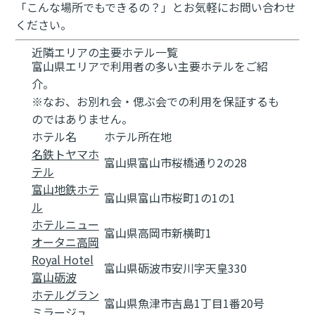
「こんな場所でもできるの？」とお気軽にお問い合わせ
ください。
近隣エリアの主要ホテル一覧
富山県エリアで利用者の多い主要ホテルをご紹
介。
※なお、お別れ会・偲ぶ会での利用を保証するも
のではありません。
ホテル名
ホテル所在地
名鉄トヤマホ
富山県富山市桜橋通り2の28
テル
富山地鉄ホテ
富山県富山市桜町1の1の1
ル
ホテルニュー
富山県高岡市新横町1
オータニ高岡
Royal Hotel
富山県砺波市安川字天皇330
富山砺波
ホテルグラン
富山県魚津市吉島1丁目1番20号
ミラージュ