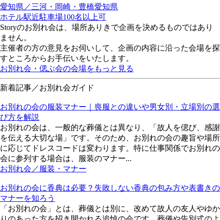
愛知県／三河・岡崎・豊橋
愛知県
ホテル
駅近
駐車場
100名以上可
Storyのお別れ会は、場所ありきで企画を決めるものではあり
ません。
主催者の方の意見をお伺いして、企画の内容に沿った会場を探
すところからお手伝いをいたします。
お別れ会・偲ぶ会の会場をもっと見る
新着記事／お別れ会ガイド
お別れの会の服装マナー｜喪服との違いや男女別・立場別の選
び方を解説
お別れの会は、一般的な葬儀とは異なり、「故人を偲び、感謝
を伝える大切な場」です。そのため、お別れの会の趣旨や場所
に応じてドレスコードは変わります。特に仕事関係でお別れの
会に参列する場合は、服装のマナー...
お別れ会／服装・マナー
お別れの会に香典は必要？失敗しない香典の包み方や表書きの
マナーを知ろう
「お別れの会」とは、葬儀とは別に、改めて故人の友人やゆか
りのあった方を招き開かれる追悼の会です。葬儀や告別式のよ