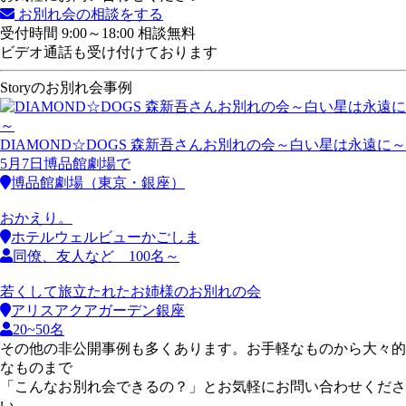
お別れ会の相談をする
受付時間 9:00～18:00 相談無料
ビデオ通話も受け付けております
Storyのお別れ会事例
DIAMOND☆DOGS 森新吾さんお別れの会～白い星は永遠に～
5月7日博品館劇場で
博品館劇場（東京・銀座）
おかえり。
ホテルウェルビューかごしま
同僚、友人など 100名～
若くして旅立たれたお姉様のお別れの会
アリスアクアガーデン銀座
20~50名
その他の非公開事例も多くあります。お手軽なものから大々的
なものまで
「こんなお別れ会できるの？」とお気軽にお問い合わせくださ
い。