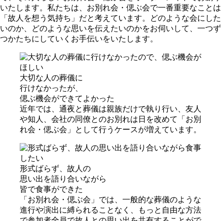
いたします。私たちは、お別れ会・偲ぶ会で一番重要なことは
「故人を想う気持ち」だと考えています。どのような会にした
いのか、どのような思いを伝えたいのかをお伺いして、一つず
つかたちにしていくお手伝いをいたします。
⼤切な⼈の葬儀に
⾏けなかったが、
偲ぶ機会ができてよかった
近年では、通夜と葬儀は親族だけで執り行い、友人
や知人、会社の同僚とのお別れは日を改めて「お別
れ会・偲ぶ会」として行うケースが増えています。
形式ばらず、故⼈の
思い出を語り合いながら
皆で⾷事ができた
「お別れ会・偲ぶ会」では、一般的な葬儀のような
進行や演出に縛られることなく、もっと自由な方法
で参加者全員で故人との思い出を共有することがで