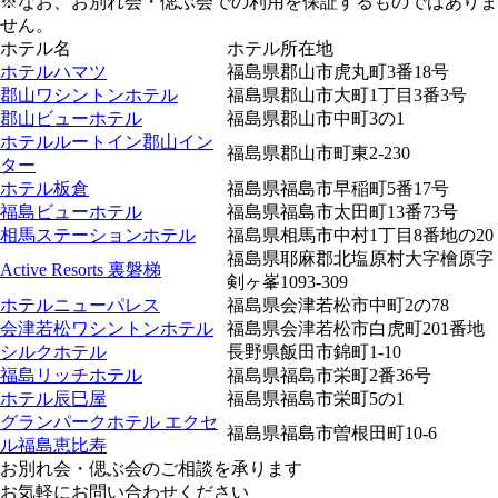
※なお、お別れ会・偲ぶ会での利用を保証するものではありま
せん。
ホテル名
ホテル所在地
ホテルハマツ
福島県郡山市虎丸町3番18号
郡山ワシントンホテル
福島県郡山市大町1丁目3番3号
郡山ビューホテル
福島県郡山市中町3の1
ホテルルートイン郡山イン
福島県郡山市町東2-230
ター
ホテル板倉
福島県福島市早稲町5番17号
福島ビューホテル
福島県福島市太田町13番73号
相馬ステーションホテル
福島県相馬市中村1丁目8番地の20
福島県耶麻郡北塩原村大字檜原字
Active Resorts 裏磐梯
剣ヶ峯1093-309
ホテルニューパレス
福島県会津若松市中町2の78
会津若松ワシントンホテル
福島県会津若松市白虎町201番地
シルクホテル
長野県飯田市錦町1-10
福島リッチホテル
福島県福島市栄町2番36号
ホテル辰巳屋
福島県福島市栄町5の1
グランパークホテル エクセ
福島県福島市曽根田町10-6
ル福島恵比寿
お別れ会・偲ぶ会のご相談を承ります
お気軽にお問い合わせください