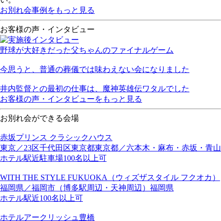
お別れ会事例をもっと見る
お客様の声・インタビュー
野球が大好きだった父ちゃんのファイナルゲーム
今思うと、普通の葬儀では味わえない会になりました
井内監督との最初の仕事は、魔神英雄伝ワタルでした
お客様の声・インタビューをもっと見る
お別れ会ができる会場
赤坂プリンス クラシックハウス
東京／23区
千代田区
東京都
東京都／六本木・麻布・赤坂・青山
ホテル
駅近
駐車場
100名以上可
WITH THE STYLE FUKUOKA（ウィズザスタイル フクオカ）
福岡県／福岡市（博多駅周辺・天神周辺）
福岡県
ホテル
駅近
100名以上可
ホテルアークリッシュ豊橋