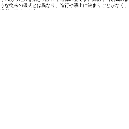
うな従来の儀式とは異なり、進行や演出に決まりごとがなく、
場所や形式も自由なスタイルで行わ...
お別れ会／服装・マナー
お別れの会に行けないときのマナー｜欠席連絡・香典・弔電の
正しい対応
お別れの会に都合がつかず行けない場合、失礼にならないか、
どう伝えたらよいか、迷う人もいるでしょう。この記事では、
お別れの会に行けない場合の連絡マナーや、香典・弔電などの
対応について、分かりやすく解説し...
お別れ会／服装・マナー
お別れ会ガイドをもっと見る
お別れ会・偲ぶ会のご相談を承ります
お気軽にお問い合わせください
お別れ会の相談をする
個人の方はこちら
法人の方はこちら
受付時間 9:00～18:00 相談無料
ビデオ通話も受け付けております
お別れ会ができる会場を見る