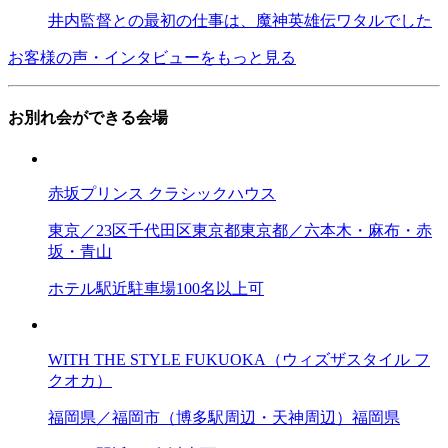
井内監督との最初の仕事は、魔神英雄伝ワタルでした
お客様の声・インタビューをもっと見る
お別れ会ができる会場
赤坂プリンス クラシックハウス
東京／23区
千代田区
東京都
東京都／六本木・麻布・赤
坂・青山
ホテル
駅近
駐車場
100名以上可
WITH THE STYLE FUKUOKA（ウィズザスタイル フ
クオカ）
福岡県／福岡市（博多駅周辺・天神周辺）
福岡県