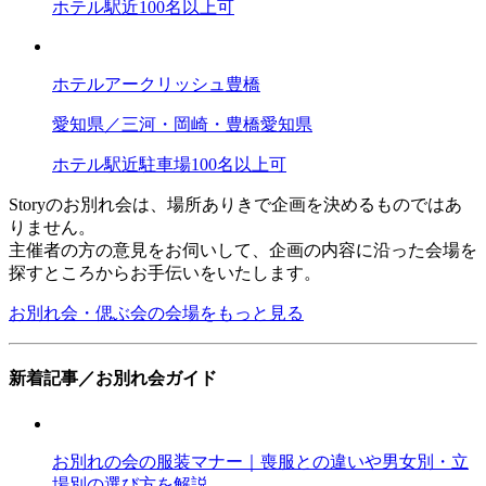
ホテル
駅近
100名以上可
ホテルアークリッシュ豊橋
愛知県／三河・岡崎・豊橋
愛知県
ホテル
駅近
駐車場
100名以上可
Storyのお別れ会は、場所ありきで企画を決めるものではあ
りません。
主催者の方の意見をお伺いして、企画の内容に沿った会場を
探すところからお手伝いをいたします。
お別れ会・偲ぶ会の会場をもっと見る
新着記事／お別れ会ガイド
お別れの会の服装マナー｜喪服との違いや男女別・立
場別の選び方を解説