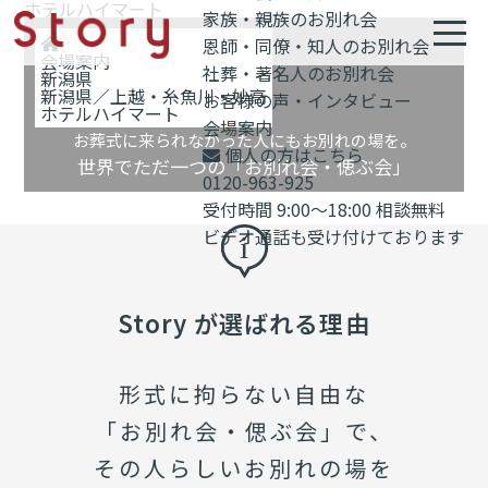
ホテルハイマート
家族・親族のお別れ会
恩師・同僚・知人のお別れ会
会場案内
社葬・著名人のお別れ会
新潟県
新潟県／上越・糸魚川・妙高
お客様の声・インタビュー
ホテルハイマート
会場案内
お葬式に来られなかった人にもお別れの場を。
個人の方はこちら
世界でただ一つの「お別れ会・偲ぶ会」
0120-963-925
受付時間 9:00～18:00 相談無料
ビデオ通話も受け付けております
Story が選ばれる理由
形式に拘らない自由な
「お別れ会・偲ぶ会」で、
その人らしいお別れの場を