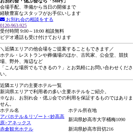
お別れ会・偲ぶ会なら「Story」
会場手配、準備から当日の開催まで
経験豊富なスタッフがお手伝いします
お別れ会の相談をする
0120-963-925
受付時間 9:00～18:00 相談無料
ビデオ通話も受け付けております
＼近隣エリアの他会場をご提案することもできます／
ホテル・レストランや葬儀場のほか、古民家、公会堂、競技
場、野外、海辺など
「こんな場所でもできるの？」とお気軽にお問い合わせくださ
い。
近隣エリアの主要ホテル一覧
新潟県エリアで利用者の多い主要ホテルをご紹介。
※なお、お別れ会・偲ぶ会での利用を保証するものではありま
せん。
ホテル名
ホテル所在地
アパホテル＆リゾート<妙高高
新潟県妙高市大字桶梅1090
原>アネックス
赤倉観光ホテル
新潟県妙高市田切216