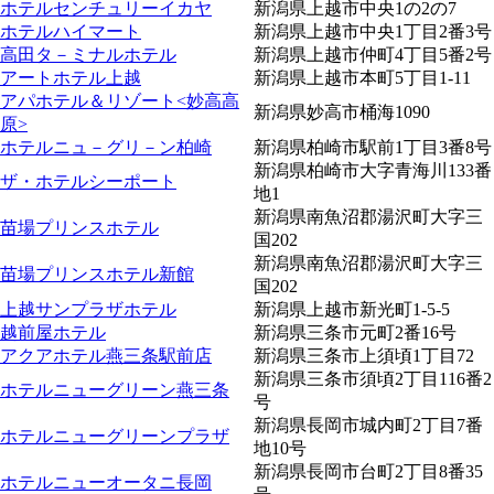
ホテルセンチュリーイカヤ
新潟県上越市中央1の2の7
ホテルハイマート
新潟県上越市中央1丁目2番3号
高田タ－ミナルホテル
新潟県上越市仲町4丁目5番2号
アートホテル上越
新潟県上越市本町5丁目1-11
アパホテル＆リゾート<妙高高
新潟県妙高市桶海1090
原>
ホテルニュ－グリ－ン柏崎
新潟県柏崎市駅前1丁目3番8号
新潟県柏崎市大字青海川133番
ザ・ホテルシーポート
地1
新潟県南魚沼郡湯沢町大字三
苗場プリンスホテル
国202
新潟県南魚沼郡湯沢町大字三
苗場プリンスホテル新館
国202
上越サンプラザホテル
新潟県上越市新光町1-5-5
越前屋ホテル
新潟県三条市元町2番16号
アクアホテル燕三条駅前店
新潟県三条市上須頃1丁目72
新潟県三条市須頃2丁目116番2
ホテルニューグリーン燕三条
号
新潟県長岡市城内町2丁目7番
ホテルニューグリーンプラザ
地10号
新潟県長岡市台町2丁目8番35
ホテルニューオータニ長岡