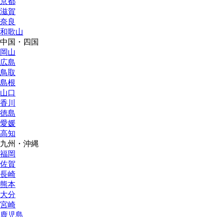
京都
滋賀
奈良
和歌山
中国・四国
岡山
広島
鳥取
島根
山口
香川
徳島
愛媛
高知
九州・沖縄
福岡
佐賀
長崎
熊本
大分
宮崎
鹿児島