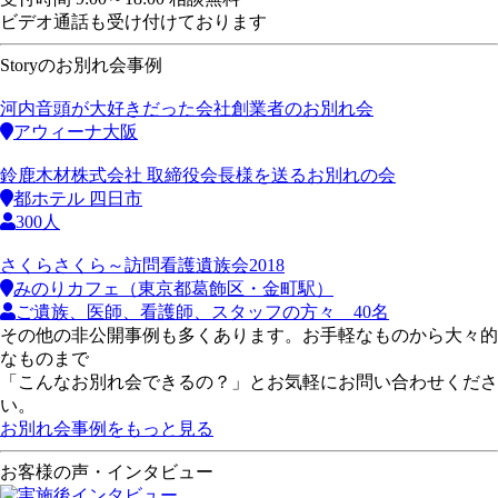
ビデオ通話も受け付けております
Storyのお別れ会事例
河内音頭が大好きだった会社創業者のお別れ会
アウィーナ大阪
鈴鹿木材株式会社 取締役会長様を送るお別れの会
都ホテル 四日市
300人
さくらさくら～訪問看護遺族会2018
みのりカフェ（東京都葛飾区・金町駅）
ご遺族、医師、看護師、スタッフの方々 40名
その他の非公開事例も多くあります。お手軽なものから大々的
なものまで
「こんなお別れ会できるの？」とお気軽にお問い合わせくださ
い。
お別れ会事例をもっと見る
お客様の声・インタビュー