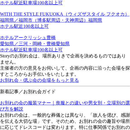
ホテル
駅近
駐車場
100名以上可
WITH THE STYLE FUKUOKA（ウィズザスタイル フクオカ）
福岡県／福岡市（博多駅周辺・天神周辺）
福岡県
ホテル
駅近
100名以上可
ホテルアークリッシュ豊橋
愛知県／三河・岡崎・豊橋
愛知県
ホテル
駅近
駐車場
100名以上可
Storyのお別れ会は、場所ありきで企画を決めるものではあり
ません。
主催者の方の意見をお伺いして、企画の内容に沿った会場を探
すところからお手伝いをいたします。
お別れ会・偲ぶ会の会場をもっと見る
新着記事／お別れ会ガイド
お別れの会の服装マナー｜喪服との違いや男女別・立場別の選
び方を解説
お別れの会は、一般的な葬儀とは異なり、「故人を偲び、感謝
を伝える大切な場」です。そのため、お別れの会の趣旨や場所
に応じてドレスコードは変わります。特に仕事関係でお別れの