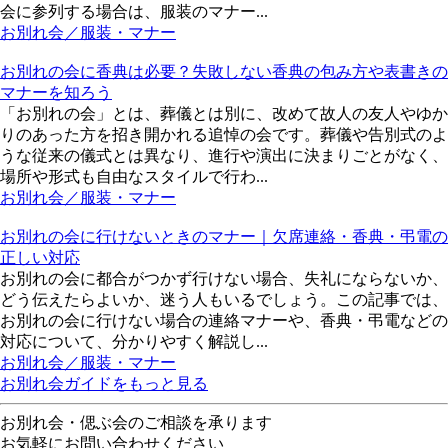
会に参列する場合は、服装のマナー...
お別れ会／服装・マナー
お別れの会に香典は必要？失敗しない香典の包み方や表書きの
マナーを知ろう
「お別れの会」とは、葬儀とは別に、改めて故人の友人やゆか
りのあった方を招き開かれる追悼の会です。葬儀や告別式のよ
うな従来の儀式とは異なり、進行や演出に決まりごとがなく、
場所や形式も自由なスタイルで行わ...
お別れ会／服装・マナー
お別れの会に行けないときのマナー｜欠席連絡・香典・弔電の
正しい対応
お別れの会に都合がつかず行けない場合、失礼にならないか、
どう伝えたらよいか、迷う人もいるでしょう。この記事では、
お別れの会に行けない場合の連絡マナーや、香典・弔電などの
対応について、分かりやすく解説し...
お別れ会／服装・マナー
お別れ会ガイドをもっと見る
お別れ会・偲ぶ会のご相談を承ります
お気軽にお問い合わせください