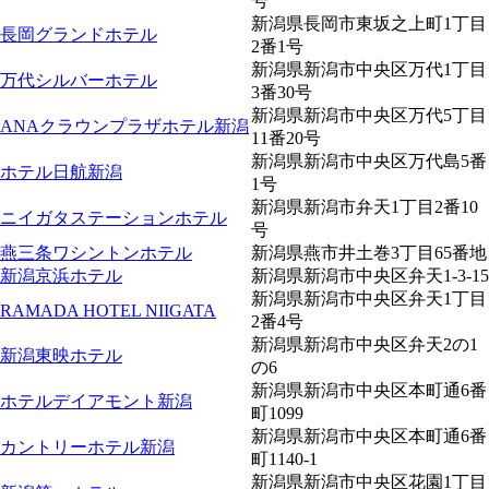
号
新潟県長岡市東坂之上町1丁目
長岡グランドホテル
2番1号
新潟県新潟市中央区万代1丁目
万代シルバーホテル
3番30号
新潟県新潟市中央区万代5丁目
ANAクラウンプラザホテル新潟
11番20号
新潟県新潟市中央区万代島5番
ホテル日航新潟
1号
新潟県新潟市弁天1丁目2番10
ニイガタステーションホテル
号
燕三条ワシントンホテル
新潟県燕市井土巻3丁目65番地
新潟京浜ホテル
新潟県新潟市中央区弁天1-3-15
新潟県新潟市中央区弁天1丁目
RAMADA HOTEL NIIGATA
2番4号
新潟県新潟市中央区弁天2の1
新潟東映ホテル
の6
新潟県新潟市中央区本町通6番
ホテルデイアモント新潟
町1099
新潟県新潟市中央区本町通6番
カントリーホテル新潟
町1140-1
新潟県新潟市中央区花園1丁目