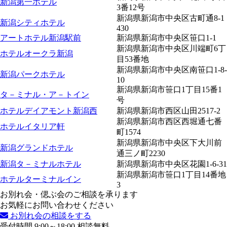
新潟第一ホテル
3番12号
新潟県新潟市中央区古町通8-1
新潟シティホテル
430
アートホテル新潟駅前
新潟県新潟市中央区笹口1-1
新潟県新潟市中央区川端町6丁
ホテルオークラ新潟
目53番地
新潟県新潟市中央区南笹口1-8-
新潟パークホテル
10
新潟県新潟市笹口1丁目15番1
タ－ミナル・ア－トイン
号
ホテルデイアモント新潟西
新潟県新潟市西区山田2517-2
新潟県新潟市西区西堀通七番
ホテルイタリア軒
町1574
新潟県新潟市中央区下大川前
新潟グランドホテル
通三ノ町2230
新潟タ－ミナルホテル
新潟県新潟市中央区花園1-6-31
新潟県新潟市笹口1丁目14番地
ホテルターミナルイン
3
お別れ会・偲ぶ会のご相談を承ります
お気軽にお問い合わせください
お別れ会の相談をする
受付時間 9:00～18:00 相談無料