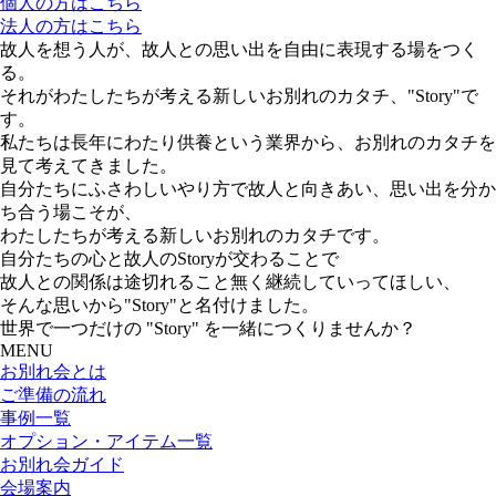
個人の方はこちら
法人の方はこちら
故人を想う人が、故人との思い出を自由に表現する場をつく
る。
それがわたしたちが考える新しいお別れのカタチ、"Story"で
す。
私たちは長年にわたり供養という業界から、お別れのカタチを
見て考えてきました。
自分たちにふさわしいやり方で故人と向きあい、思い出を分か
ち合う場こそが、
わたしたちが考える新しいお別れのカタチです。
自分たちの心と故人のStoryが交わることで
故人との関係は途切れること無く継続していってほしい、
そんな思いから"Story"と名付けました。
世界で一つだけの "Story" を一緒につくりませんか？
MENU
お別れ会とは
ご準備の流れ
事例一覧
オプション・アイテム一覧
お別れ会ガイド
会場案内