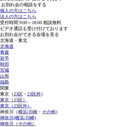
お別れ会の相談をする
個人の方はこちら
法人の方はこちら
受付時間 9:00～18:00 相談無料
ビデオ通話も受け付けております
お別れ会ができる会場を見る
北海道・東北
北海道
青森
岩手
秋田
宮城
山形
福島
関東
東京（
23区
・
23区外
）
東京（23区）
東京（23区外）
神奈川（
横浜/川崎
・
その他
）
神奈川(横浜/川崎)
神奈川（その他）