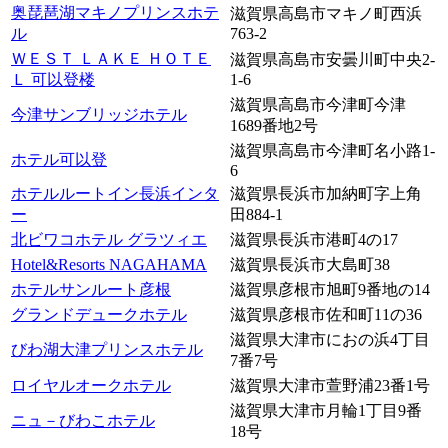
奥琵琶湖マキノプリンスホテ
滋賀県高島市マキノ町西浜
ル
763-2
ＷＥＳＴ ＬＡＫＥ ＨＯＴＥ
滋賀県高島市安曇川町中央2-
Ｌ 可以登楼
1-6
滋賀県高島市今津町今津
今津サンブリッジホテル
1689番地2号
滋賀県高島市今津町名小路1-
ホテル可以登
6
ホテルルートイン長浜インタ
滋賀県長浜市加納町字上角
ー
田884-1
北ビワコホテル グラツィエ
滋賀県長浜市港町4の17
Hotel&Resorts NAGAHAMA
滋賀県長浜市大島町38
ホテルサンルート彦根
滋賀県彦根市旭町9番地の14
グランドデュークホテル
滋賀県彦根市佐和町11の36
滋賀県大津市におの浜4丁目
びわ湖大津プリンスホテル
7番7号
ロイヤルオークホテル
滋賀県大津市萱野浦23番1号
滋賀県大津市月輪1丁目9番
ニュ－びわこホテル
18号