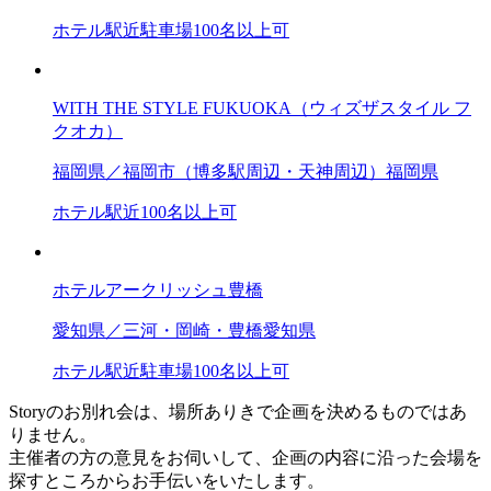
ホテル
駅近
駐車場
100名以上可
WITH THE STYLE FUKUOKA（ウィズザスタイル フ
クオカ）
福岡県／福岡市（博多駅周辺・天神周辺）
福岡県
ホテル
駅近
100名以上可
ホテルアークリッシュ豊橋
愛知県／三河・岡崎・豊橋
愛知県
ホテル
駅近
駐車場
100名以上可
Storyのお別れ会は、場所ありきで企画を決めるものではあ
りません。
主催者の方の意見をお伺いして、企画の内容に沿った会場を
探すところからお手伝いをいたします。