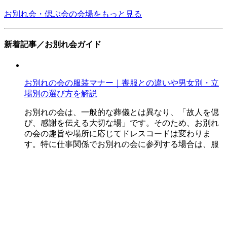
お別れ会・偲ぶ会の会場をもっと見る
新着記事／お別れ会ガイド
お別れの会の服装マナー｜喪服との違いや男女別・立
場別の選び方を解説
お別れの会は、一般的な葬儀とは異なり、「故人を偲
び、感謝を伝える大切な場」です。そのため、お別れ
の会の趣旨や場所に応じてドレスコードは変わりま
す。特に仕事関係でお別れの会に参列する場合は、服
装のマナー...
お別れ会／服装・マナー
お別れの会に香典は必要？失敗しない香典の包み方や
表書きのマナーを知ろう