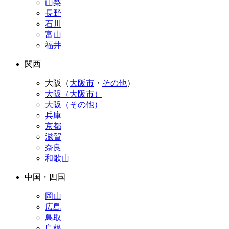
山梨
長野
石川
富山
福井
関西
大阪（
大阪市
・
その他
）
大阪（大阪市）
大阪（その他）
兵庫
京都
滋賀
奈良
和歌山
中国・四国
岡山
広島
鳥取
島根