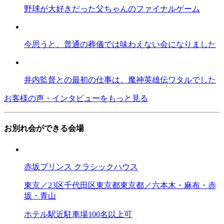
野球が大好きだった父ちゃんのファイナルゲーム
今思うと、普通の葬儀では味わえない会になりました
井内監督との最初の仕事は、魔神英雄伝ワタルでした
お客様の声・インタビューをもっと見る
お別れ会ができる会場
赤坂プリンス クラシックハウス
東京／23区
千代田区
東京都
東京都／六本木・麻布・赤
坂・青山
ホテル
駅近
駐車場
100名以上可