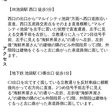
【JR池袋駅 西口 徒歩5分】
西口の出口から“マルイシティ池袋”方面へ西口道路沿い
直進。西口五差路交差点をそのまま直進横断し“マルイ
シティ池袋”を左手に置いた状態で直進通過。左手に見
える交番手前を左折し、立教通りに入って2つ目信号手
前、左手に見える”海鮮丼屋さん”の通りへ左折。左折
後”海鮮丼屋さん”の建物の隣のビル外階段昇って2階。外
ア
階段は建物をぐるっと左に曲がった表道路側に面してい
ク
ます。
セ
ス
【地下鉄 池袋駅 C3番出口 徒歩1分】
C3出口を出てすぐ面している立教通りを反対車線に横断
後向かって右方向に直進。2つめ信号手前左手に見え
る”海鮮丼屋さん”の通りへ左折。左折後”海鮮丼屋さ
ん”の建物の隣のビル外階段昇って2階。外階段は建物を
ぐるっと左に曲がった表道路側に面しています。