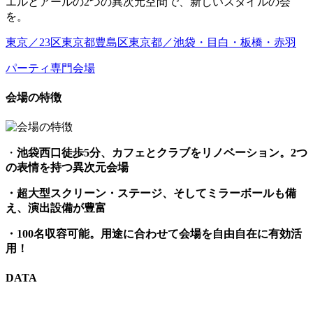
エルとアールの2つの異次元空間で、新しいスタイルの会
を。
東京／23区
東京都
豊島区
東京都／池袋・目白・板橋・赤羽
パーティ専門会場
会場の特徴
・
池袋西口徒歩
5
分、カフェとクラブをリノベーション。
2
つ
の表情を持つ異次元会場
・超大型スクリーン・ステージ、そしてミラーボールも備
え、演出設備が豊富
・100名収容可能。用途に合わせて会場を自由自在に有効活
用！
DATA