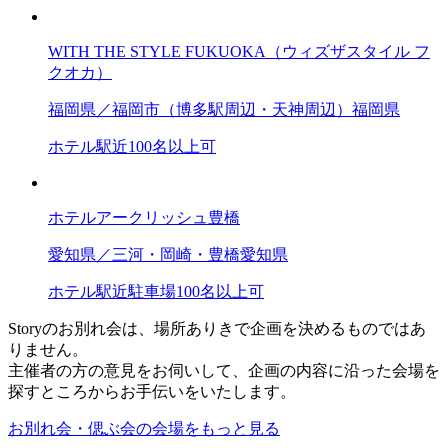
WITH THE STYLE FUKUOKA（ウィズザスタイル フ
クオカ）
福岡県／福岡市（博多駅周辺・天神周辺）
福岡県
ホテル
駅近
100名以上可
ホテルアークリッシュ豊橋
愛知県／三河・岡崎・豊橋
愛知県
ホテル
駅近
駐車場
100名以上可
Storyのお別れ会は、場所ありきで企画を決めるものではあ
りません。
主催者の方の意見をお伺いして、企画の内容に沿った会場を
探すところからお手伝いをいたします。
お別れ会・偲ぶ会の会場をもっと見る