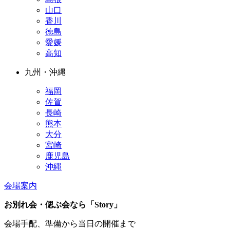
山口
香川
徳島
愛媛
高知
九州・沖縄
福岡
佐賀
長崎
熊本
大分
宮崎
鹿児島
沖縄
会場案内
お別れ会・偲ぶ会なら「Story」
会場手配、準備から当日の開催まで