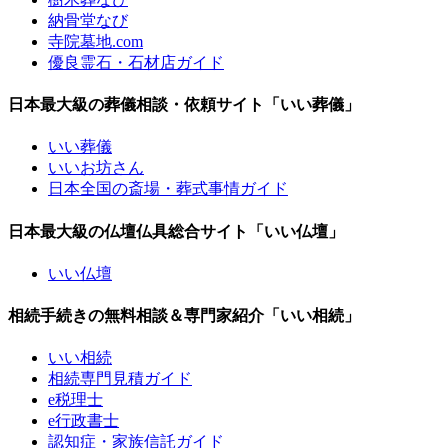
納骨堂なび
寺院墓地.com
優良霊石・石材店ガイド
日本最大級の葬儀相談・依頼サイト「いい葬儀」
いい葬儀
いいお坊さん
日本全国の斎場・葬式事情ガイド
日本最大級の仏壇仏具総合サイト「いい仏壇」
いい仏壇
相続手続きの無料相談＆専門家紹介「いい相続」
いい相続
相続専門見積ガイド
e税理士
e行政書士
認知症・家族信託ガイド