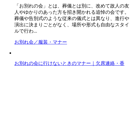
「お別れの会」とは、葬儀とは別に、改めて故人の友
人やゆかりのあった方を招き開かれる追悼の会です。
葬儀や告別式のような従来の儀式とは異なり、進行や
演出に決まりごとがなく、場所や形式も自由なスタイ
ルで行わ...
お別れ会／服装・マナー
お別れの会に行けないときのマナー｜欠席連絡・香
典・弔電の正しい対応
お別れの会に都合がつかず行けない場合、失礼になら
ないか、どう伝えたらよいか、迷う人もいるでしょ
う。この記事では、お別れの会に行けない場合の連絡
マナーや、香典・弔電などの対応について、分かりや
すく解説し...
お別れ会／服装・マナー
お別れ会ガイドをもっと見る