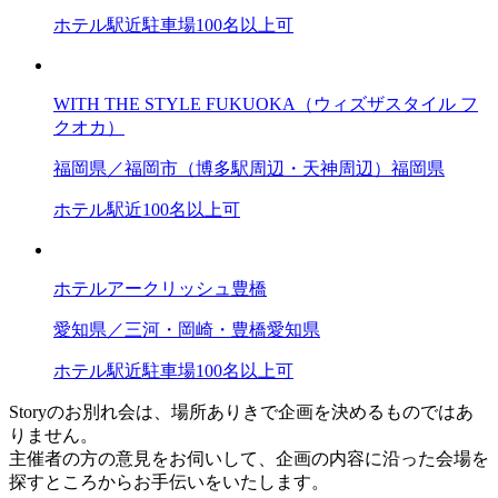
ホテル
駅近
駐車場
100名以上可
WITH THE STYLE FUKUOKA（ウィズザスタイル フ
クオカ）
福岡県／福岡市（博多駅周辺・天神周辺）
福岡県
ホテル
駅近
100名以上可
ホテルアークリッシュ豊橋
愛知県／三河・岡崎・豊橋
愛知県
ホテル
駅近
駐車場
100名以上可
Storyのお別れ会は、場所ありきで企画を決めるものではあ
りません。
主催者の方の意見をお伺いして、企画の内容に沿った会場を
探すところからお手伝いをいたします。