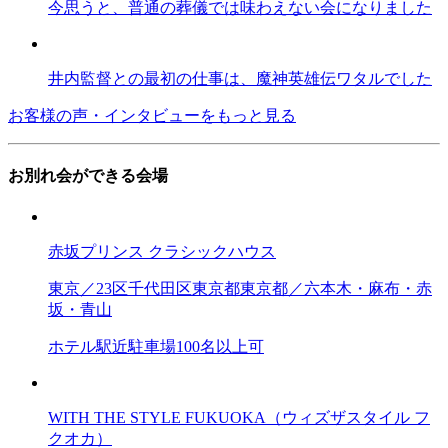
今思うと、普通の葬儀では味わえない会になりました
井内監督との最初の仕事は、魔神英雄伝ワタルでした
お客様の声・インタビューをもっと見る
お別れ会ができる会場
赤坂プリンス クラシックハウス
東京／23区
千代田区
東京都
東京都／六本木・麻布・赤
坂・青山
ホテル
駅近
駐車場
100名以上可
WITH THE STYLE FUKUOKA（ウィズザスタイル フ
クオカ）