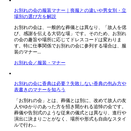
お別れの会の服装マナー｜喪服との違いや男女別・立
場別の選び方を解説
お別れの会は、一般的な葬儀とは異なり、「故人を偲
び、感謝を伝える大切な場」です。そのため、お別れ
の会の趣旨や場所に応じてドレスコードは変わりま
す。特に仕事関係でお別れの会に参列する場合は、服
装のマナー...
お別れ会／服装・マナー
お別れの会に香典は必要？失敗しない香典の包み方や
表書きのマナーを知ろう
「お別れの会」とは、葬儀とは別に、改めて故人の友
人やゆかりのあった方を招き開かれる追悼の会です。
葬儀や告別式のような従来の儀式とは異なり、進行や
演出に決まりごとがなく、場所や形式も自由なスタイ
ルで行わ...