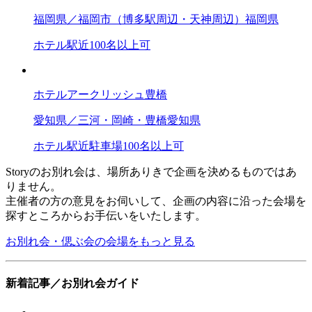
福岡県／福岡市（博多駅周辺・天神周辺）
福岡県
ホテル
駅近
100名以上可
ホテルアークリッシュ豊橋
愛知県／三河・岡崎・豊橋
愛知県
ホテル
駅近
駐車場
100名以上可
Storyのお別れ会は、場所ありきで企画を決めるものではあ
りません。
主催者の方の意見をお伺いして、企画の内容に沿った会場を
探すところからお手伝いをいたします。
お別れ会・偲ぶ会の会場をもっと見る
新着記事／お別れ会ガイド