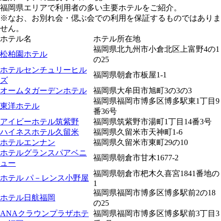
福岡県エリアで利用者の多い主要ホテルをご紹介。
※なお、お別れ会・偲ぶ会での利用を保証するものではありま
せん。
ホテル名
ホテル所在地
福岡県北九州市小倉北区上富野4の1
松柏園ホテル
の25
ホテルセンチュリーヒル
福岡県朝倉市板屋1-1
ズ
オームタガーデンホテル
福岡県大牟田市旭町3の3の3
福岡県福岡市博多区博多駅東1丁目9
東洋ホテル
番36号
アイビーホテル筑紫野
福岡県筑紫野市湯町1丁目14番3号
ハイネスホテル久留米
福岡県久留米市天神町1-6
ホテルエンナン
福岡県久留米市東町29の10
ホテルグランスパアベニ
福岡県朝倉市甘木1677-2
ュー
福岡県朝倉市杷木久喜宮1841番地の
ホテル パ－レンス小野屋
1
福岡県福岡市博多区博多駅前2の18
ホテル日航福岡
の25
ANAクラウンプラザホテ
福岡県福岡市博多区博多駅前3丁目3