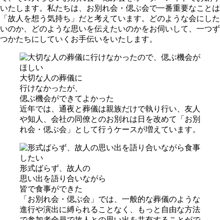
いたします。私たちは、お別れ会・偲ぶ会で一番重要なことは
「故人を想う気持ち」だと考えています。どのような会にした
いのか、どのような思いを伝えたいのかをお伺いして、一つず
つかたちにしていくお手伝いをいたします。
⼤切な⼈の葬儀に
⾏けなかったが、
偲ぶ機会ができてよかった
近年では、通夜と葬儀は親族だけで執り行い、友人
や知人、会社の同僚とのお別れは日を改めて「お別
れ会・偲ぶ会」として行うケースが増えています。
形式ばらず、故⼈の
思い出を語り合いながら
皆で⾷事ができた
「お別れ会・偲ぶ会」では、一般的な葬儀のような
進行や演出に縛られることなく、もっと自由な方法
で参加者全員で故人との思い出を共有することがで