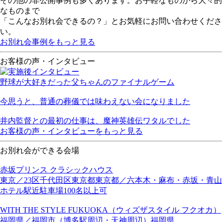
その他の非公開事例も多くあります。お手軽なものから大々的
なものまで
「こんなお別れ会できるの？」とお気軽にお問い合わせくださ
い。
お別れ会事例をもっと見る
お客様の声・インタビュー
野球が大好きだった父ちゃんのファイナルゲーム
今思うと、普通の葬儀では味わえない会になりました
井内監督との最初の仕事は、魔神英雄伝ワタルでした
お客様の声・インタビューをもっと見る
お別れ会ができる会場
赤坂プリンス クラシックハウス
東京／23区
千代田区
東京都
東京都／六本木・麻布・赤坂・青山
ホテル
駅近
駐車場
100名以上可
WITH THE STYLE FUKUOKA（ウィズザスタイル フクオカ）
福岡県／福岡市（博多駅周辺・天神周辺）
福岡県