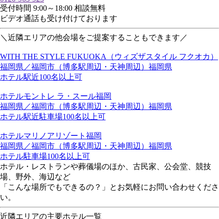
受付時間 9:00～18:00 相談無料
ビデオ通話も受け付けております
＼近隣エリアの他会場をご提案することもできます／
WITH THE STYLE FUKUOKA（ウィズザスタイル フクオカ）
福岡県／福岡市（博多駅周辺・天神周辺）
福岡県
ホテル
駅近
100名以上可
ホテルモントレ ラ・スール福岡
福岡県／福岡市（博多駅周辺・天神周辺）
福岡県
ホテル
駅近
駐車場
100名以上可
ホテルマリノアリゾート福岡
福岡県／福岡市（博多駅周辺・天神周辺）
福岡県
ホテル
駐車場
100名以上可
ホテル・レストランや葬儀場のほか、古民家、公会堂、競技
場、野外、海辺など
「こんな場所でもできるの？」とお気軽にお問い合わせくださ
い。
近隣エリアの主要ホテル一覧