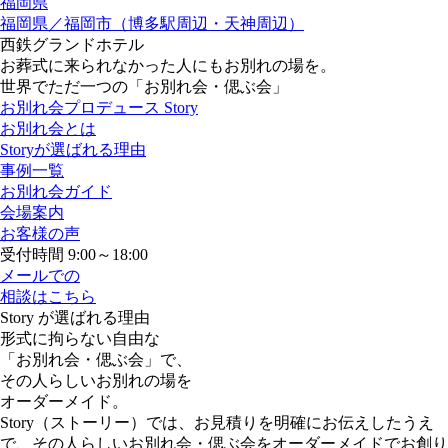
福岡県
福岡県／福岡市（博多駅周辺・天神周辺）
西鉄グランドホテル
お葬式に来られなかった人にもお別れの場を。
世界でただ一つの「お別れ会・偲ぶ会」
お別れ会プロデュース Story
お別れ会とは
Storyが選ばれる理由
事例一覧
お別れ会ガイド
会場案内
お客様の声
受付時間 9:00～18:00
メールでの
相談はこちら
Story が選ばれる理由
形式に拘らない自由な
「お別れ会・偲ぶ会」で、
その人らしいお別れの場を
オーダーメイド。
Story（ストーリー）では、お見積りを明確にお伝えしたうえ
で、その人らしいお別れ会・偲ぶ会をオーダーメイドでお創り