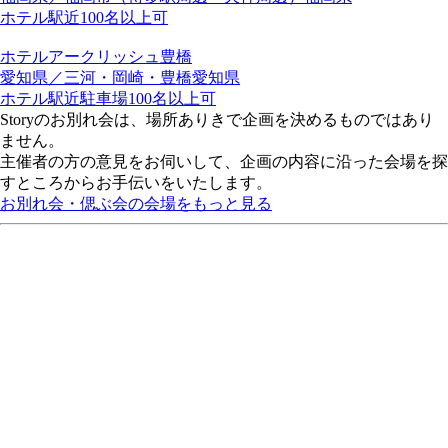
ホテル
駅近
100名以上可
ホテルアークリッシュ豊橋
愛知県／三河・岡崎・豊橋
愛知県
ホテル
駅近
駐車場
100名以上可
Storyのお別れ会は、場所ありきで企画を決めるものではあり
ません。
主催者の方の意見をお伺いして、企画の内容に沿った会場を探
すところからお手伝いをいたします。
お別れ会・偲ぶ会の会場をもっと見る
新着記事／お別れ会ガイド
お別れの会の服装マナー｜喪服との違いや男女別・立場別の選
び方を解説
お別れの会は、一般的な葬儀とは異なり、「故人を偲び、感謝
を伝える大切な場」です。そのため、お別れの会の趣旨や場所
に応じてドレスコードは変わります。特に仕事関係でお別れの
会に参列する場合は、服装のマナー...
お別れ会／服装・マナー
お別れの会に香典は必要？失敗しない香典の包み方や表書きの