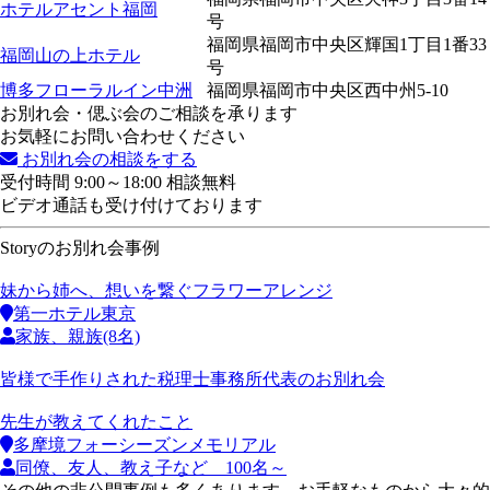
ホテルアセント福岡
号
福岡県福岡市中央区輝国1丁目1番33
福岡山の上ホテル
号
博多フローラルイン中洲
福岡県福岡市中央区西中州5-10
お別れ会・偲ぶ会のご相談を承ります
お気軽にお問い合わせください
お別れ会の相談をする
受付時間 9:00～18:00 相談無料
ビデオ通話も受け付けております
Storyのお別れ会事例
妹から姉へ、想いを繋ぐフラワーアレンジ
第一ホテル東京
家族、親族(8名)
皆様で手作りされた税理士事務所代表のお別れ会
先生が教えてくれたこと
多摩境フォーシーズンメモリアル
同僚、友人、教え子など 100名～