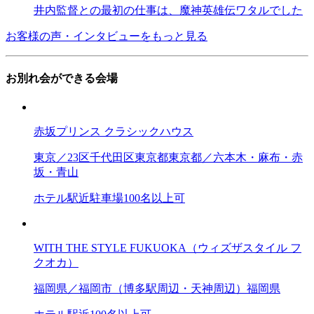
井内監督との最初の仕事は、魔神英雄伝ワタルでした
お客様の声・インタビューをもっと見る
お別れ会ができる会場
赤坂プリンス クラシックハウス
東京／23区
千代田区
東京都
東京都／六本木・麻布・赤
坂・青山
ホテル
駅近
駐車場
100名以上可
WITH THE STYLE FUKUOKA（ウィズザスタイル フ
クオカ）
福岡県／福岡市（博多駅周辺・天神周辺）
福岡県