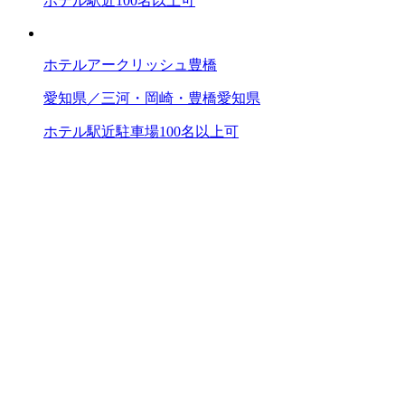
ホテル
駅近
100名以上可
ホテルアークリッシュ豊橋
愛知県／三河・岡崎・豊橋
愛知県
ホテル
駅近
駐車場
100名以上可
Storyのお別れ会は、場所ありきで企画を決めるものではあ
りません。
主催者の方の意見をお伺いして、企画の内容に沿った会場を
探すところからお手伝いをいたします。
お別れ会・偲ぶ会の会場をもっと見る
新着記事／お別れ会ガイド
お別れの会の服装マナー｜喪服との違いや男女別・立
場別の選び方を解説