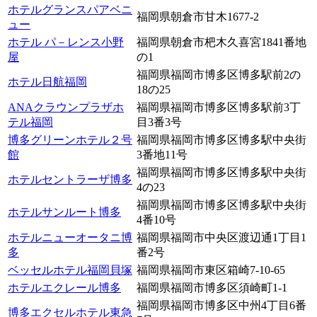
ホテルグランスパアベニ
福岡県朝倉市甘木1677-2
ュー
ホテル パ－レンス小野
福岡県朝倉市杷木久喜宮1841番地
屋
の1
福岡県福岡市博多区博多駅前2の
ホテル日航福岡
18の25
ANAクラウンプラザホ
福岡県福岡市博多区博多駅前3丁
テル福岡
目3番3号
博多グリーンホテル２号
福岡県福岡市博多区博多駅中央街
館
3番地11号
福岡県福岡市博多区博多駅中央街
ホテルセントラーザ博多
4の23
福岡県福岡市博多区博多駅中央街
ホテルサンルート博多
4番10号
ホテルニューオータニ博
福岡県福岡市中央区渡辺通1丁目1
多
番2号
ベッセルホテル福岡貝塚
福岡県福岡市東区箱崎7-10-65
ホテルエクレール博多
福岡県福岡市博多区須崎町1-1
福岡県福岡市博多区中州4丁目6番
博多エクセルホテル東急