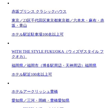
赤坂プリンス クラシックハウス
東京／23区
千代田区
東京都
東京都／六本木・麻布・赤
坂・青山
ホテル
駅近
駐車場
100名以上可
WITH THE STYLE FUKUOKA（ウィズザスタイル フ
クオカ）
福岡県／福岡市（博多駅周辺・天神周辺）
福岡県
ホテル
駅近
100名以上可
ホテルアークリッシュ豊橋
愛知県／三河・岡崎・豊橋
愛知県