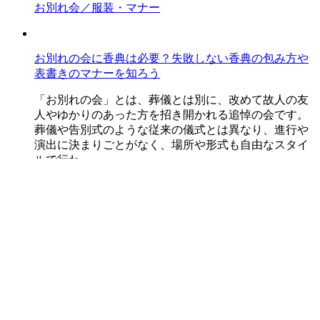
お別れ会／服装・マナー
お別れの会に香典は必要？失敗しない香典の包み方や
表書きのマナーを知ろう
「お別れの会」とは、葬儀とは別に、改めて故人の友
人やゆかりのあった方を招き開かれる追悼の会です。
葬儀や告別式のような従来の儀式とは異なり、進行や
演出に決まりごとがなく、場所や形式も自由なスタイ
ルで行わ...
お別れ会／服装・マナー
お別れの会に行けないときのマナー｜欠席連絡・香
典・弔電の正しい対応
お別れの会に都合がつかず行けない場合、失礼になら
ないか、どう伝えたらよいか、迷う人もいるでしょ
う。この記事では、お別れの会に行けない場合の連絡