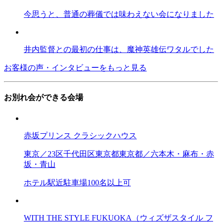
今思うと、普通の葬儀では味わえない会になりました
井内監督との最初の仕事は、魔神英雄伝ワタルでした
お客様の声・インタビューをもっと見る
お別れ会ができる会場
赤坂プリンス クラシックハウス
東京／23区
千代田区
東京都
東京都／六本木・麻布・赤
坂・青山
ホテル
駅近
駐車場
100名以上可
WITH THE STYLE FUKUOKA（ウィズザスタイル フ