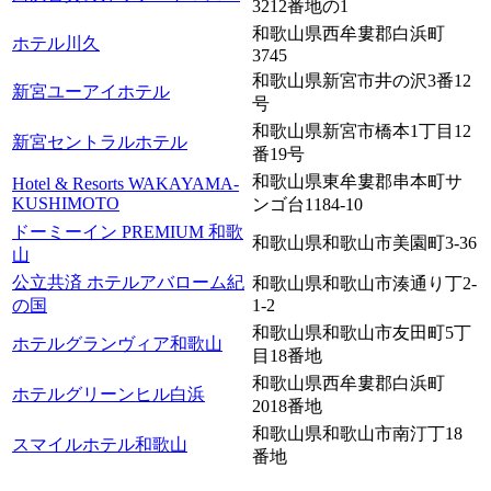
3212番地の1
和歌山県西牟婁郡白浜町
ホテル川久
3745
和歌山県新宮市井の沢3番12
新宮ユーアイホテル
号
和歌山県新宮市橋本1丁目12
新宮セントラルホテル
番19号
和歌山県東牟婁郡串本町サ
Hotel & Resorts WAKAYAMA-
KUSHIMOTO
ンゴ台1184-10
ドーミーイン PREMIUM 和歌
和歌山県和歌山市美園町3-36
山
公立共済 ホテルアバローム紀
和歌山県和歌山市湊通り丁2-
の国
1-2
和歌山県和歌山市友田町5丁
ホテルグランヴィア和歌山
目18番地
和歌山県西牟婁郡白浜町
ホテルグリーンヒル白浜
2018番地
和歌山県和歌山市南汀丁18
スマイルホテル和歌山
番地