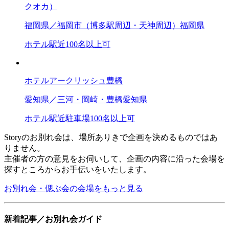
クオカ）
福岡県／福岡市（博多駅周辺・天神周辺）
福岡県
ホテル
駅近
100名以上可
ホテルアークリッシュ豊橋
愛知県／三河・岡崎・豊橋
愛知県
ホテル
駅近
駐車場
100名以上可
Storyのお別れ会は、場所ありきで企画を決めるものではあ
りません。
主催者の方の意見をお伺いして、企画の内容に沿った会場を
探すところからお手伝いをいたします。
お別れ会・偲ぶ会の会場をもっと見る
新着記事／お別れ会ガイド