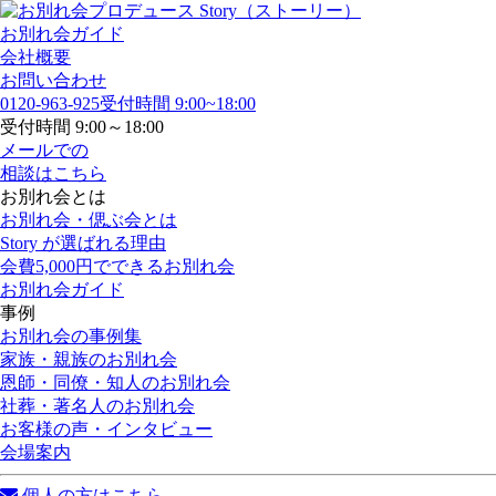
お別れ会ガイド
会社概要
お問い合わせ
0120-963-925
受付時間 9:00~18:00
受付時間 9:00～18:00
メールでの
相談はこちら
お別れ会とは
お別れ会・偲ぶ会とは
Story が選ばれる理由
会費5,000円でできるお別れ会
お別れ会ガイド
事例
お別れ会の事例集
家族・親族のお別れ会
恩師・同僚・知人のお別れ会
社葬・著名人のお別れ会
お客様の声・インタビュー
会場案内
個人の方はこちら