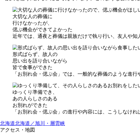
⼤切な⼈の葬儀に
⾏けなかったが、
偲ぶ機会ができてよかった
近年では、通夜と葬儀は親族だけで執り行い、友人や知
形式ばらず、故⼈の
思い出を語り合いながら
皆で⾷事ができた
「お別れ会・偲ぶ会」では、一般的な葬儀のような進行
ゆっくり準備でき、
あの⼈らしさのある
お別れができた
「お別れ会・偲ぶ会」の進行や内容には、こうしなけれ
北海道
北海道／旭川・層雲峡
アクセス・地図