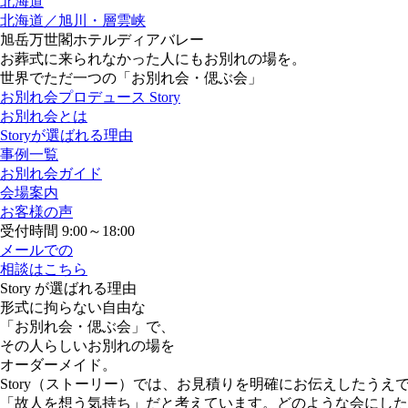
北海道
北海道／旭川・層雲峡
旭岳万世閣ホテルディアバレー
お葬式に来られなかった人にもお別れの場を。
世界でただ一つの「お別れ会・偲ぶ会」
お別れ会プロデュース Story
お別れ会とは
Storyが選ばれる理由
事例一覧
お別れ会ガイド
会場案内
お客様の声
受付時間 9:00～18:00
メールでの
相談はこちら
Story が選ばれる理由
形式に拘らない自由な
「お別れ会・偲ぶ会」で、
その人らしいお別れの場を
オーダーメイド。
Story（ストーリー）では、お見積りを明確にお伝えした
「故人を想う気持ち」だと考えています。どのような会にした