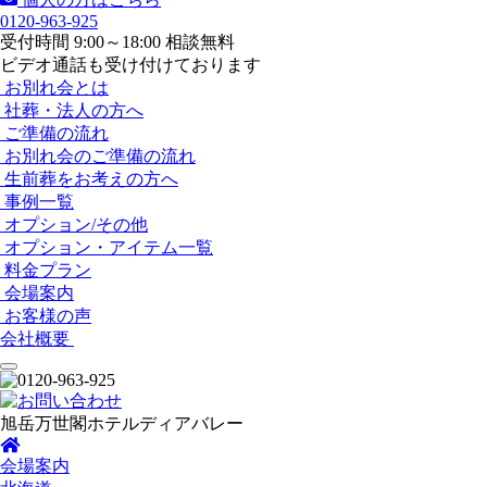
0120-963-925
受付時間 9:00～18:00 相談無料
ビデオ通話も受け付けております
お別れ会とは
社葬・法人の方へ
ご準備の流れ
お別れ会のご準備の流れ
生前葬をお考えの方へ
事例一覧
オプション/その他
オプション・アイテム一覧
料金プラン
会場案内
お客様の声
会社概要
旭岳万世閣ホテルディアバレー
会場案内