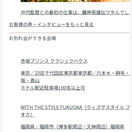
井内監督との最初の仕事は、魔神英雄伝ワタルでし
お客様の声・インタビューをもっと見る
お別れ会ができる会場
赤坂プリンス クラシックハウス
東京／23区
千代田区
東京都
東京都／六本木・麻布・
坂・青山
ホテル
駅近
駐車場
100名以上可
WITH THE STYLE FUKUOKA（ウィズザスタイル フ
オカ）
福岡県／福岡市（博多駅周辺・天神周辺）
福岡県