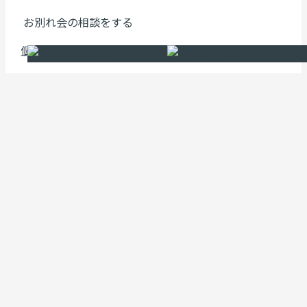
お別れ会の相談をする
個人の方はこちら
法人の方はこちら
受付時間 9:00～18:00 相談無料
ビデオ通話も受け付けております
お別れ会ができる会場を見る
北海道・東北
北海道
青森
岩手
秋田
宮城
山形
福島