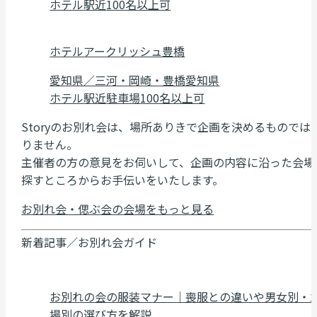
ホテル
駅近
100名以上可
ホテルアークリッシュ豊橋
愛知県／三河・岡崎・豊橋
愛知県
ホテル
駅近
駐車場
100名以上可
Storyのお別れ会は、場所ありきで企画を決めるものでは
りません。
主催者の方の意見をお伺いして、企画の内容に沿った会場
探すところからお手伝いをいたします。
お別れ会・偲ぶ会の会場をもっと見る
新着記事／お別れ会ガイド
お別れの会の服装マナー｜喪服との違いや男女別・
場別の選び方を解説