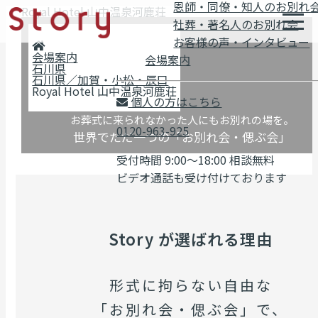
恩師・同僚・知人のお別れ
Royal Hotel 山中温泉河鹿荘
社葬・著名人のお別れ会
お客様の声・インタビュー
会場案内
会場案内
石川県
石川県／加賀・小松・辰口
Royal Hotel 山中温泉河鹿荘
個人の方はこちら
お葬式に来られなかった人にもお別れの場を。
0120-963-925
世界でただ一つの「お別れ会・偲ぶ会」
受付時間 9:00～18:00 相談無料
ビデオ通話も受け付けております
Story が選ばれる理由
形式に拘らない自由な
「お別れ会・偲ぶ会」で、