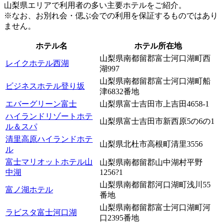
山梨県エリアで利用者の多い主要ホテルをご紹介。
※なお、お別れ会・偲ぶ会での利用を保証するものではあり
ません。
ホテル名
ホテル所在地
山梨県南都留郡富士河口湖町西
レイクホテル西湖
湖997
山梨県南都留郡富士河口湖町船
ビジネスホテル登り坂
津6832番地
エバーグリーン富士
山梨県富士吉田市上吉田4658-1
ハイランドリゾートホテ
山梨県富士吉田市新西原5の6の1
ル＆スパ
清里高原ハイランドホテ
山梨県北杜市高根町清里3556
ル
富士マリオットホテル山
山梨県南都留郡山中湖村平野
中湖
1256?1
山梨県南都留郡河口湖町浅川55
富ノ湖ホテル
番地
山梨県南都留郡富士河口湖町河
ラビスタ富士河口湖
口2395番地