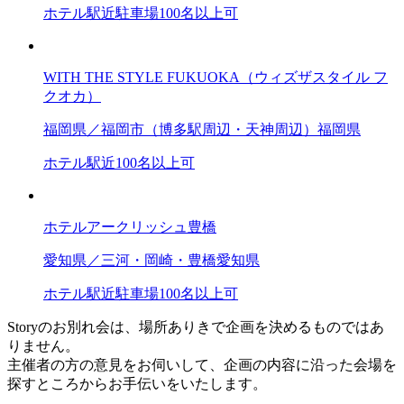
ホテル
駅近
駐車場
100名以上可
WITH THE STYLE FUKUOKA（ウィズザスタイル フ
クオカ）
福岡県／福岡市（博多駅周辺・天神周辺）
福岡県
ホテル
駅近
100名以上可
ホテルアークリッシュ豊橋
愛知県／三河・岡崎・豊橋
愛知県
ホテル
駅近
駐車場
100名以上可
Storyのお別れ会は、場所ありきで企画を決めるものではあ
りません。
主催者の方の意見をお伺いして、企画の内容に沿った会場を
探すところからお手伝いをいたします。