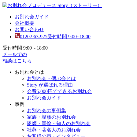
お別れ会ガイド
会社概要
お問い合わせ
0120-963-925
受付時間 9:00~18:00
受付時間 9:00～18:00
メールでの
相談はこちら
お別れ会とは
お別れ会・偲ぶ会とは
Story が選ばれる理由
会費5,000円でできるお別れ会
お別れ会ガイド
事例
お別れ会の事例集
家族・親族のお別れ会
恩師・同僚・知人のお別れ会
社葬・著名人のお別れ会
お客様の声・インタビュー