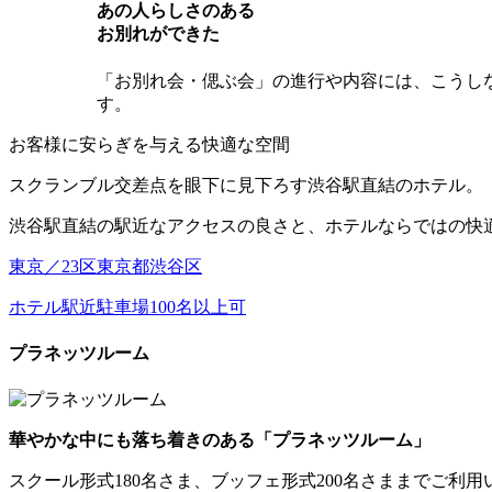
あの⼈らしさのある
お別れができた
「お別れ会・偲ぶ会」の進行や内容には、こうし
す。
お客様に安らぎを与える快適な空間
スクランブル交差点を眼下に見下ろす渋谷駅直結のホテル。
渋谷駅直結の駅近なアクセスの良さと、ホテルならではの快
東京／23区
東京都
渋谷区
ホテル
駅近
駐車場
100名以上可
プラネッツルーム
華やかな中にも落ち着きのある「プラネッツルーム」
スクール形式180名さま、ブッフェ形式200名さままでご利