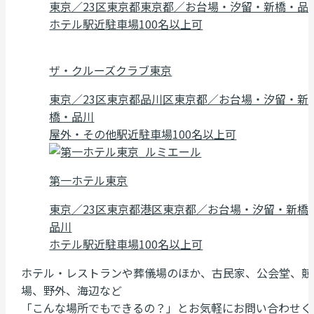
東京／23区
東京都
東京都／お台場・汐留・新橋・品
ホテル
駅近
駐車場
100名以上可
ザ・クルーズクラブ東京
東京／23区
東京都
品川区
東京都／お台場・汐留・新
橋・品川
屋外・その他
駅近
駐車場
100名以上可
第一ホテル東京
東京／23区
東京都
港区
東京都／お台場・汐留・新橋
品川
ホテル
駅近
駐車場
100名以上可
ホテル・レストランや葬儀場のほか、古民家、公会堂、競
場、野外、海辺など
「こんな場所でもできるの？」とお気軽にお問い合わせく