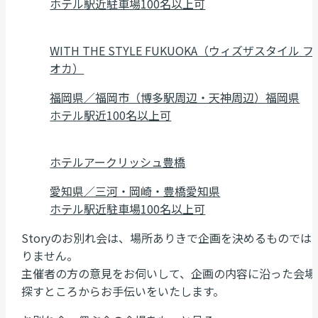
ホテル
駅近
駐車場
100名以上可
WITH THE STYLE FUKUOKA（ウィズザスタイル フ
オカ）
福岡県／福岡市（博多駅周辺・天神周辺）
福岡県
ホテル
駅近
100名以上可
ホテルアークリッシュ豊橋
愛知県／三河・岡崎・豊橋
愛知県
ホテル
駅近
駐車場
100名以上可
Storyのお別れ会は、場所ありきで企画を決めるものでは
りません。
主催者の方の意見をお伺いして、企画の内容に沿った会場
探すところからお手伝いをいたします。