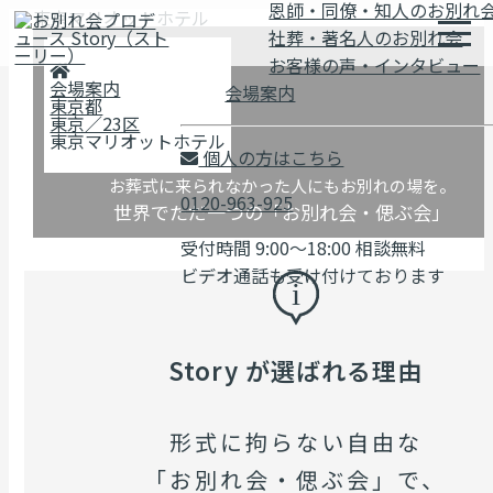
恩師・同僚・知人のお別れ
東京マリオットホテル
社葬・著名人のお別れ会
お客様の声・インタビュー
会場案内
会場案内
東京都
東京／23区
東京マリオットホテル
個人の方はこちら
お葬式に来られなかった人にもお別れの場を。
0120-963-925
世界でただ一つの「お別れ会・偲ぶ会」
受付時間 9:00～18:00 相談無料
ビデオ通話も受け付けております
Story が選ばれる理由
形式に拘らない自由な
「お別れ会・偲ぶ会」で、